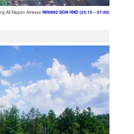
ng All Nippon Airways
NH0892
SGN
HND (23:
15
–
07
:
00
)