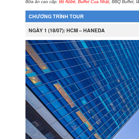
Bò Kobe
Bữa ăn cao cấp:
,
Buffet Cua Nhật
, BBQ Buffet, 
CHƯƠNG TRÌNH TOUR
NGÀY 1 (18/07): HCM – HANEDA