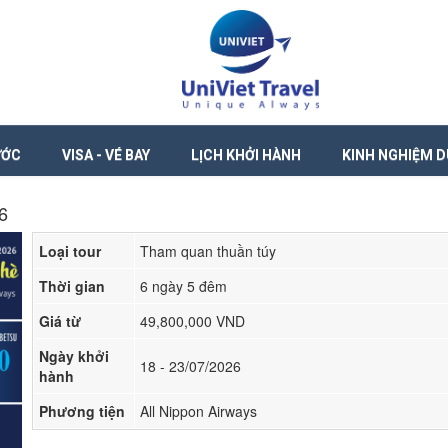
ƯỚC
VISA - VÉ BAY
LỊCH KHỞI HÀNH
KINH NGHIỆM D
6
Loại tour
Tham quan thuần túy
Thời gian
6 ngày 5 đêm
Giá từ
49,800,000 VND
Ngày khởi
18 - 23/07/2026
hành
Phương tiện
All Nippon Airways