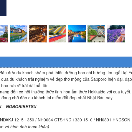
Bản đưa du khách khám phá thiên đường hoa oải hương tím ngắt tại F
r đưa du khách trải nghiệm vẻ đẹp thơ mộng của
Sapporo
hiện đại, dạ
oa rực rỡ trải dài bất tận.
 mang đến cơ hội thưởng thức tinh hoa ẩm thực Hokkaido với cua tuyết,
ơ đang chờ đón du khách tại miền đất đẹp nhất Nhật Bản này.
RU – NOBORIBETSU
NDAKJ 1215 1350 / NH0064 CTSHND 1330 1510 / NH0891 HNDSGN 
ơn và hình ảnh tham khảo)