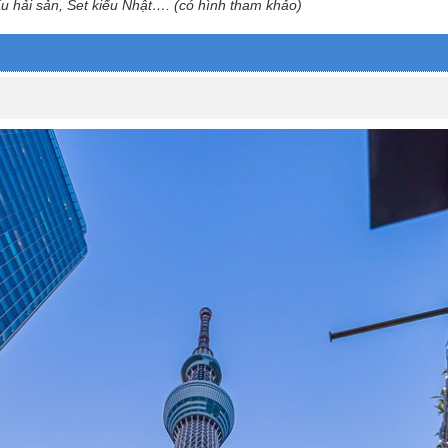
lẩu hải sản, Set kiểu Nhật…. (có hình tham khảo)