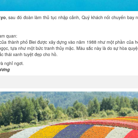
kyo
, sau đó đoàn làm thủ tục nhập cảnh, Quý khách nối chuyến bay n
ham quan:
ủa thành phố Biei được xây dựng vào năm 1988 như một phần của hệ th
gọc, tựa như một bức tranh thủy mặc. Màu sắc này là do sự hòa quyện
c thái xanh tuyệt đẹp cho hồ.
à nghỉ ngơi.
ương