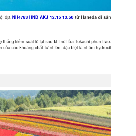
ội địa
NH4783 HND
AKJ 1
2
:
15
13
:
5
0
từ Haneda đi sân
ống kiểm soát lũ lụt sau khi núi lửa Tokachi phun trào.
 của các khoáng chất tự nhiên, đặc biệt là nhôm hydroxit