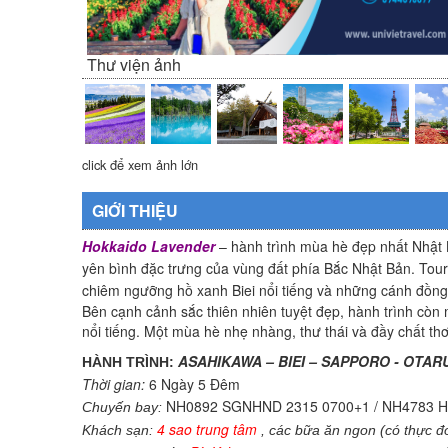
Thư viện ảnh
click để xem ảnh lớn
GIỚI THIỆU
Hokkaido Lavender
– hành trình mùa hè đẹp nhất Nhật 
yên bình đặc trưng của vùng đất phía Bắc Nhật Bản. Tou
chiêm ngưỡng hồ xanh Biei nổi tiếng và những cánh đồng h
Bên cạnh cảnh sắc thiên nhiên tuyệt đẹp, hành trình còn
nổi tiếng. Một mùa hè nhẹ nhàng, thư thái và đầy chất th
ASAHIKAWA – BIEI – SAPPORO - OTA
HÀNH TRÌNH:
Thời gian:
6 Ngày 5 Đêm
NH0892 SGNHND 2315 0700+1 / NH4783 H
Chuyến bay:
4 sao trung tâm
Khách sạn:
, các bữa ăn ngon (có thực đ