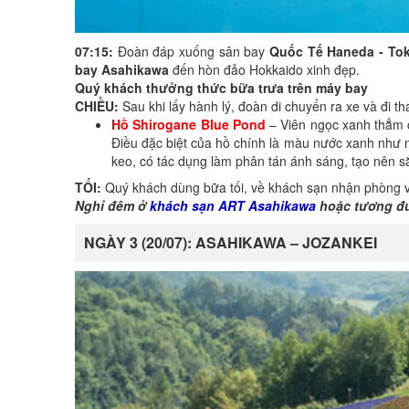
07:15:
Đoàn đáp xuống sân bay
Quốc Tế Haneda - To
bay Asahikawa
đến hòn đảo Hokkaido xinh đẹp.
Quý khách thưởng thức bữa trưa trên máy bay
CHIỀU:
Sau khi lấy hành lý, đoàn di chuyển ra xe và đi t
Hồ Shirogane Blue Pond
– Viên ngọc xanh thẳm c
Điều đặc biệt của hồ chính là màu nước xanh như n
keo, có tác dụng làm phân tán ánh sáng, tạo nên sắ
TỐI:
Quý khách dùng bữa tối, về khách sạn nhận phòng v
Nghỉ đêm ở
khách sạn ART Asahikawa
hoặc tương đ
NGÀY 3 (20/07): ASAHIKAWA – JOZANKEI