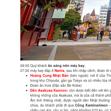
06:00 Quý khách
ăn sáng trên máy bay
,
07:20 máy bay đáp ở
Narita
, sau khi nhập cảnh, đoàn di
Hoàng Cung Nhật Bản
(bên ngoài): nơi ở của T
trong khu Chiyoda, gần ga Tokyo và có nhiều tòa n
Đoàn ăn trưa (Đặc sản Bò Kobe)
Đền Asakusa Kannon:
còn được biết đến với tên g
không những của Asakusa, mà là của cả thành phố 
Âm linh thiêng nhất, được người dân Nhật thườn
chùa, du khách phải đi qua
Cổng Kaminarimon
–
chiều cao 4m, chu vi 3m, nặng khoảng 670 kg, cứ 