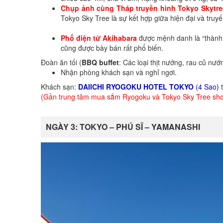
Chụp ảnh cùng Tháp truyền hình Tokyo Skytre
Tokyo Sky Tree là sự kết hợp giữa hiện đại và truy
Phố điện tử Akihabara
được mệnh danh là “thành p
cũng được bày bán rất phổ biến.
Đoàn ăn tối (
BBQ buffet
: Các loại thịt nướng, rau củ nướ
Nhận phòng khách sạn và nghỉ ngơi.
Khách sạn:
DAIICHI RYOGOKU HOTEL TOKYO
(4 Sao)
t
(Gần trung tâm mua sắm Ryogoku và Tokyo Sky Tree shop
NGÀY 3: TOKYO – PHÚ SĨ – YAMANASHI