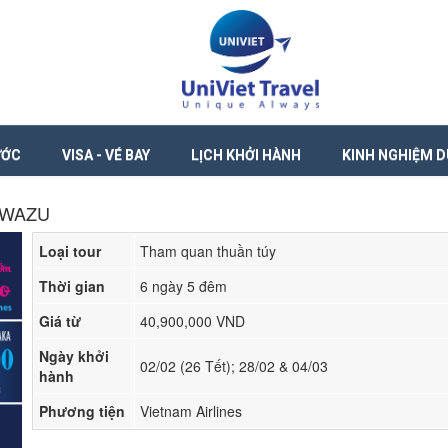
ƯỚC
VISA - VÉ BAY
LỊCH KHỞI HÀNH
KINH NGHIỆM D
AWAZU
Loại tour
Tham quan thuần túy
Thời gian
6 ngày 5 đêm
Giá từ
40,900,000 VND
Ngày khởi
02/02 (26 Tết); 28/02 & 04/03
hành
Phương tiện
Vietnam Airlines