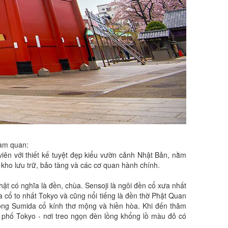
am quan:
iên với thiết kế tuyệt đẹp kiểu vườn cảnh Nhật Bản, nằm
kho lưu trữ, bảo tàng và các cơ quan hành chính.
hật có nghĩa là đền, chùa. Sensoji là ngôi đền cổ xưa nhất
cổ to nhất Tokyo và cũng nổi tiếng là đền thờ Phật Quan
ông Sumida cổ kính thơ mộng và hiền hòa. Khi đến thăm
phố Tokyo - nơi treo ngọn đèn lồng khổng lồ màu đỏ có