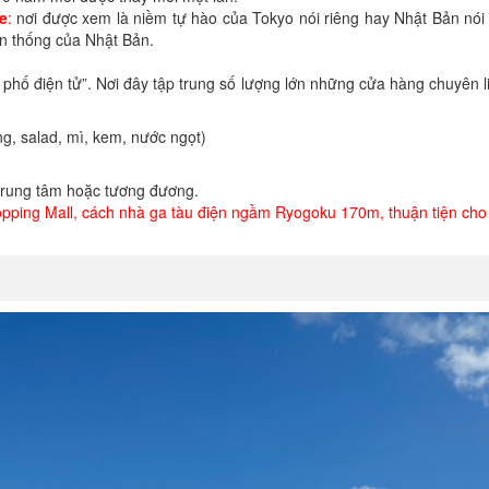
e
:
nơi được xem là niềm tự hào của Tokyo nói riêng hay Nhật Bản nói 
ến thống của Nhật Bản.
hố điện tử”. Nơi đây tập trung số lượng lớn những cửa hàng chuyên li
ng, salad, mì, kem, nước ngọt)
rung tâm hoặc tương đương.
ping Mall, cách nhà ga tàu điện ngầm Ryogoku 170m, thuận tiện cho