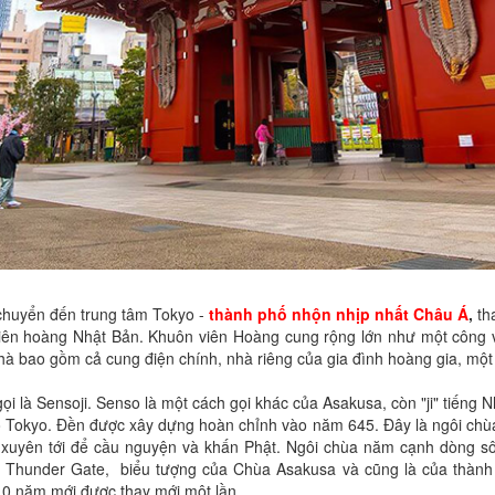
 chuyển đến trung tâm Tokyo -
thành phố nhộn nhịp nhất Châu Á
,
th
hiên hoàng Nhật Bản. Khuôn viên Hoàng cung rộng lớn như một công v
hà bao gồm cả cung điện chính, nhà riêng của gia đình hoàng gia, một 
ọi là Sensoji. Senso là một cách gọi khác của Asakusa, còn "ji" tiếng N
Tokyo. Đền được xây dựng hoàn chỉnh vào năm 645. Đây là ngôi chùa 
g xuyên tới để cầu nguyện và khấn Phật. Ngôi chùa năm cạnh dòng s
 Thunder Gate, biểu tượng của Chùa Asakusa và cũng là của thành 
10 năm mới được thay mới một lần.