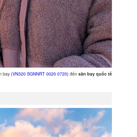
n bay
(VN320 SGNNRT 0020 0720)
đến
sân bay quốc tế