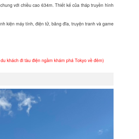
chung với chiều cao 634m. Thiết kế của tháp truyền hình
nh kiện máy tính, điện tử, băng đĩa, truyện tranh và game
 du khách đi tàu điện ngầm khám phá Tokyo về đêm)