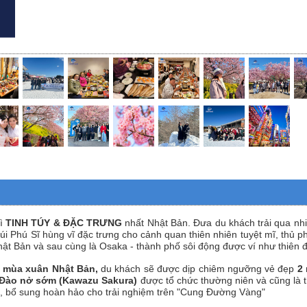
gì
TINH TÚY & ĐẶC TRƯNG
nhất Nhật Bản. Đưa du khách trải qua nhi
núi Phú Sĩ hùng vĩ đặc trưng cho cảnh quan thiên nhiên tuyệt mĩ, thủ 
ử Nhật Bản và sau cùng là Osaka - thành phố sôi động được ví như thiê
à mùa xuân Nhật Bản,
du khách sẽ được dịp chiêm ngưỡng vẻ đẹp
2 
 Đào nở sớm (Kawazu Sakura)
được tổ chức thường niên và cũng là 
mỹ, bổ sung hoàn hảo cho trải nghiệm trên "Cung Đường Vàng"