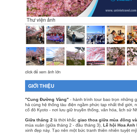
Thư viện ảnh
click để xem ảnh lớn
GIỚI THIỆU
"Cung Đường Vàng"
- hành trình tour bao trọn những 
hả cùng hệ thống tàu điện ngầm phức tạp nhất thế giới, 
cố đô Kyoto - nơi lưu giữ truyền thống, văn hóa, lịch s
Giữa tháng 2
là thời khắc
giao thoa giữa mùa đông v
mùa xuân (giữa tháng 2 - đầu tháng 3),
Lễ hội Hoa Anh
xinh đẹp này. Tạo nên một bức tranh thiên nhiên tuyệt 