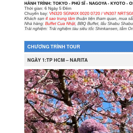
HÀNH TRÌNH: TOKYO - PHÚ SĨ - NAGOYA - KYOTO - 
Thời gian: 6 Ngày 5 Đêm
Chuyến bay:
VN320 SGNKIX 0020 0720 / VN307 NRTSG
Khách sạn
4 sao trung tâm
thuận tiện tham quan, mua s
Nhà hàng:
Buffet
Cua Nhật
,
BBQ Buffet
, lẩu Shabu Shabu
Trải nghiệm:
Trải nghiệm tàu siêu tốc Shinkansen,
tắm On
CHƯƠNG TRÌNH TOUR
NGÀY 1:TP HCM – NARITA