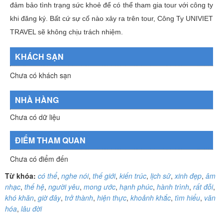
đảm bảo tình trạng sức khoẻ để có thể tham gia tour với công ty
khi đăng ký. Bất cứ sự cố nào xảy ra trên tour, Công Ty UNIVIET
TRAVEL sẽ không chịu trách nhiệm.
KHÁCH SẠN
Chưa có khách sạn
NHÀ HÀNG
Chưa có dữ liệu
ĐIỂM THAM QUAN
Chưa có điểm đến
Từ khóa:
có thể
,
nghe nói
,
thế giới
,
kiến trúc
,
lịch sử
,
xinh đẹp
,
âm
nhạc
,
thế hệ
,
người yêu
,
mong ước
,
hạnh phúc
,
hành trình
,
rất đỗi
,
khó khăn
,
giờ đây
,
trở thành
,
hiện thực
,
khoảnh khắc
,
tìm hiểu
,
văn
hóa
,
lâu đời