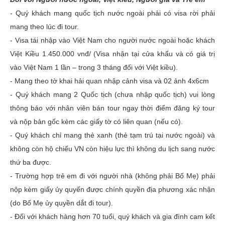
- Quý khách mang quốc tịch nước ngoài phải có visa rời phải
mang theo lúc đi tour.
- Visa tái nhập vào Việt Nam cho người nước ngoài hoặc khách
Việt Kiều 1.450.000 vnđ/ (Visa nhận tại cửa khẩu và có giá trị
vào Việt Nam 1 lần – trong 3 tháng đối với Việt kiều).
- Mang theo tờ khai hải quan nhập cảnh visa và 02 ảnh 4x6cm
- Quý khách mang 2 Quốc tịch (chưa nhập quốc tịch) vui lòng
thông báo với nhân viên bán tour ngay thời điểm đăng ký tour
và nộp bản gốc kèm các giấy tờ có liên quan (nếu có).
- Quý khách chỉ mang thẻ xanh (thẻ tạm trú tại nước ngoài) và
không còn hộ chiếu VN còn hiệu lực thì không du lịch sang nước
thứ ba được.
- Trường hợp trẻ em đi với người nhà (không phải Bố Mẹ) phải
nộp kèm giấy ủy quyến được chính quyền địa phương xác nhận
(do Bố Mẹ ủy quyền dắt đi tour).
- Đối với khách hàng hơn 70 tuổi, quý khách và gia đình cam kết