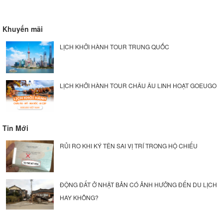
Khuyến mãi
LỊCH KHỞI HÀNH TOUR TRUNG QUỐC
LỊCH KHỞI HÀNH TOUR CHÂU ÂU LINH HOẠT GOEUGO
Tin Mới
RỦI RO KHI KÝ TÊN SAI VỊ TRÍ TRONG HỘ CHIẾU
ĐỘNG ĐẤT Ở NHẬT BẢN CÓ ẢNH HƯỞNG ĐẾN DU LỊCH
HAY KHÔNG?