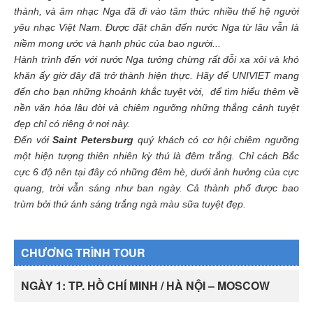
thành, và âm nhạc Nga đã đi vào tâm thức nhiều thế hệ người
yêu nhạc Việt Nam. Được đặt chân đến nước Nga từ lâu vẫn là
niềm mong ước và hạnh phúc của bao người...
Hành trình đến với nước Nga tưởng chừng rất đỗi xa xôi và khó
khăn ấy giờ đây đã trở thành hiện thực. Hãy để UNIVIET mang
đến cho bạn những khoảnh khắc tuyệt vời, để tìm hiểu thêm về
nền văn hóa lâu đời và chiêm ngưỡng những thắng cảnh tuyệt
đẹp chỉ có riêng ở nơi này.
Đến với
Saint Petersburg
quý khách có cơ hội chiêm ngưỡng
một hiện tượng thiên nhiên kỳ thú là đêm trắng. Chỉ cách Bắc
cực 6 độ nên tại đây có những đêm hè, dưới ảnh hưởng của cực
quang, trời vẫn sáng như ban ngày. Cả thành phố được bao
trùm bởi thứ ánh sáng trắng ngà màu sữa tuyệt đẹp.
CHƯƠNG TRÌNH TOUR
NGÀY 1: TP. HỒ CHÍ MINH / HÀ NỘI – MOSCOW