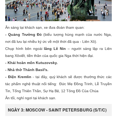
Ăn sáng tại khách sạn, xe đưa đoàn tham quan:
- Quảng Trường Đỏ
(biểu tượng hùng mạnh của nước Nga,
nơi đã lưu lại nhiều ký ức về một thời đã qua - Liên Xô).
Chụp hình bên ngoài
lăng Lê Nin
– người sáng lập ra Liên
bang Xôviết, tiền thân của quốc gia Nga thời hiện đại.
- Khải hoàn môn Kutuzovsky.
- Nhà thờ Thánh Basil's.
- Điện Kremlin
- tại đây, quý khách sẽ được thưởng thức các
tác phẩm nghệ thuật nổi tiếng: Đức Mẹ Đồng Trinh, Lễ Truyền
Tin, Tổng Thiên Thần, Sự Hạ Bệ, 12 Tông Đồ Của Chúa
Ăn tối, nghỉ ngơi tại khách sạn.
NGÀY 3: MOSCOW - SAINT PETERSBURG (S/T/C)