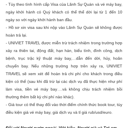
- Tùy theo tình hình cấp Visa của Lãnh Sự Quán và vé máy bay,
ngày khởi hành có Quý khách có thể thể dời lại từ 1 đến 10
ngày so với ngày khởi hành ban đầu.
- Hồ sơ xin visa sau khi nộp vào Lãnh Sự Quán sẽ không được
hoàn trả lại.
- UNIVIET TRAVEL được miễn trừ trách nhiệm trong trường hợp
xảy ra thiên tai, động đất, hạn hán, biểu tình, đình công, dịch
bệnh, trục trặc kỹ thuật máy bay,…dẫn đến dời, hủy, hoãn
chuyến bay. Nếu những trường hợp trên xảy ra, UNIVIET
TRAVEL sẽ xem xét để hoàn trả chi phí cho khách trong điều
kiện có thể (sau khi đã trừ lại các dịch vụ đã thực hiện như phí
làm visa, tiền vé máy bay….và không chịu trách nhiệm bồi
thường thêm bất kỳ chi phí nào khác).
- Giá tour có thể thay đổi vào thời điểm chính thức book tour, tùy
điều kiện giá vé máy bay, giá dịch vụ và tỉ giá rub/usd/euro.
Đối với Người nước ngoài, Việt kiều, Người già và Trẻ em