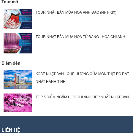
Tour mới
TOUR NHẬT BẢN MÙA HOA ANH ĐÀO (NRT-KIX)
TOUR NHẬT BẢN MÙA HOA TỬ ĐẰNG - HOA CHI ANH
Điểm đến
KOBE NHẬT BẢN - QUÊ HƯƠNG CỦA MÓN THỊT BÒ ĐẮT
NHẤT HÀNH TINH
TOP 5 ĐIỂM NGẮM HOA CHI ANH ĐẸP NHẤT NHẬT BẢN
LIÊN HỆ