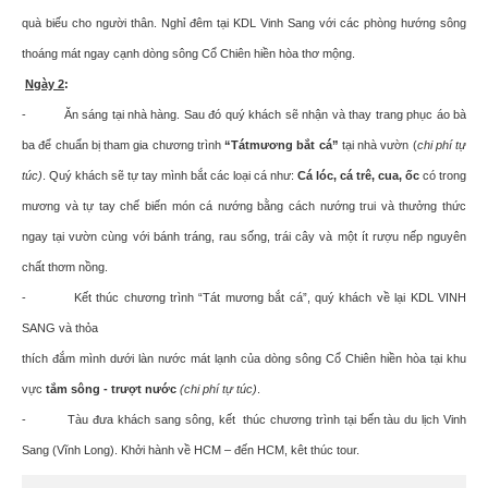
quà biếu cho người thân. Nghỉ đêm tại KDL Vinh Sang với các phòng hướng sông
thoáng mát ngay cạnh dòng sông Cổ Chiên hiền hòa thơ mộng.
Ngày 2
:
- Ăn sáng tại nhà hàng. Sau đó quý khách sẽ nhận và thay trang phục áo bà
ba để chuẩn bị tham gia chương trình
“Tátmương bắt cá”
tại nhà vườn (
chi phí tự
túc)
. Quý khách sẽ tự tay mình bắt các loại cá như:
Cá lóc, cá trê, cua, ốc
có trong
mương và tự tay chế biến món cá nướng bằng cách nướng trui và thưởng thức
ngay tại vườn cùng với bánh tráng, rau sống, trái cây và một ít rượu nếp nguyên
chất thơm nồng.
- Kết thúc chương trình “Tát mương bắt cá”, quý khách về lại KDL VINH
SANG và thỏa
thích đắm mình dưới làn nước mát lạnh của dòng sông Cổ Chiên hiền hòa tại khu
vực
tắm sông - trượt nước
(chi phí tự túc)
.
- Tàu đưa khách sang sông, kết thúc chương trình tại bến tàu du lịch Vinh
Sang (Vĩnh Long).
Khởi hành về HCM – đến HCM, kêt thúc tour.