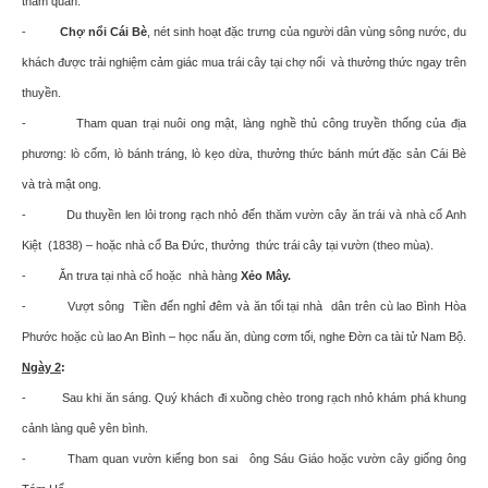
tham quan:
-
Chợ nổi Cái Bè
, nét sinh hoạt đặc trưng của người dân vùng sông nước, du
khách được trải nghiệm cảm giác mua trái cây tại chợ nổi và thưởng thức ngay trên
thuyền.
- Tham quan trại nuôi ong mật, làng nghề thủ công truyền thống của địa
phương: lò cốm, lò bánh tráng, lò kẹo dừa, thưởng thức bánh mứt đặc sản Cái Bè
và trà mật ong.
- Du thuyền len lỏi trong rạch nhỏ đến thăm vườn cây ăn trái và nhà cổ Anh
Kiệt (1838) – hoặc nhà cổ Ba Đức, thưởng thức trái cây tại vườn (theo mùa).
- Ăn trưa tại nhà cổ hoặc nhà hàng
Xẻo Mây.
- Vượt sông Tiền đến nghỉ đêm và ăn tối tại nhà dân trên cù lao Bình Hòa
Phước hoặc cù lao An Bình – học nấu ăn, dùng cơm tối, nghe Ðờn ca tài tử Nam Bộ.
Ngày 2
:
- Sau khi ăn sáng. Quý khách đi xuồng chèo trong rạch nhỏ khám phá khung
cảnh làng quê yên bình.
- Tham quan vườn kiểng bon sai ông Sáu Giáo hoặc vườn cây giống ông