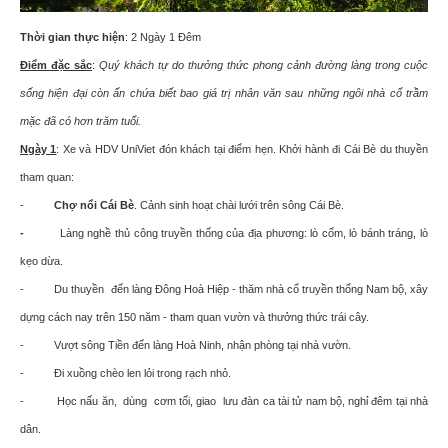
Thời gian thực hiện
: 2 Ngày 1 Đêm
Điểm đặc sắc
:
Quý khách tự do thưởng thức phong cảnh đường làng trong cuộc
sống hiện đại còn ẩn chứa biết bao giá trị nhân văn sau những ngôi nhà cổ trầm
mặc đã có hơn trăm tuổi.
Ngày 1
:
Xe và HDV UniViet đón khách tại điểm hẹn. Khởi hành đi
Cái Bè du thuyền
tham quan:
-
Chợ nổi Cái Bè
. Cảnh sinh hoạt chài lưới trên sông Cái Bè.
-
Làng nghề thủ công truyền thống của địa phương: lò cốm, lò bánh tráng, lò
kẹo dừa.
- Du thuyền đến làng Ðông Hoà Hiệp - thăm nhà cổ truyền thống Nam bộ, xây
dựng cách nay trên 150 năm - tham quan vườn và thưởng thức trái cây.
- Vượt sông Tiền đến làng Hoà Ninh, nhận phòng tại nhà vườn.
- Đi xuồng chèo len lỏi trong rạch nhỏ.
- Học nấu ăn, dùng cơm tối, giao lưu đàn ca tài tử nam bộ, nghỉ đêm tại nhà
dân.