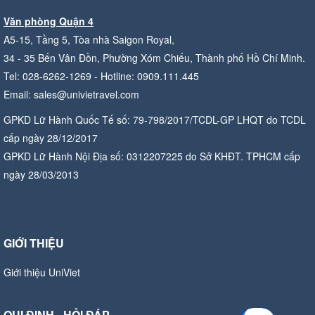
Văn phòng Quận 4
A5-15, Tầng 5, Tòa nhà Saigon Royal,
34 - 35 Bến Vân Đồn, Phường Xóm Chiếu, Thành phố Hồ Chí Minh.
Tel: 028-6262-1269 - Hotline: 0909.111.445
Email: sales@univietravel.com
GPKD Lữ Hành Quốc Tế số: 79-798/2017/TCDL-GP LHQT do TCDL
cấp ngày 28/12/2017
GPKD Lữ Hành Nội Địa số: 0312207225 do Sở KHĐT. TPHCM cấp
ngày 28/03/2013
GIỚI THIỆU
Giới thiệu UniViet
QUI ĐỊNH - HỎI ĐÁP