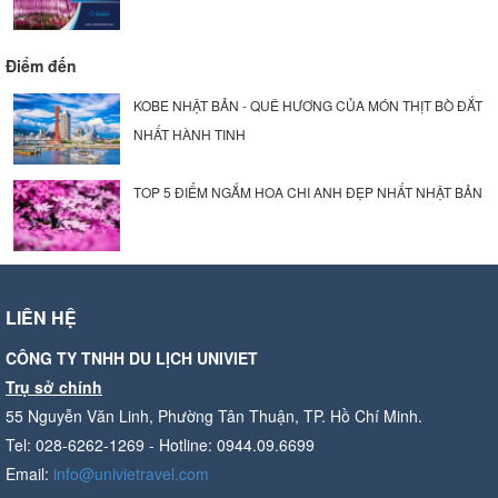
Điểm đến
KOBE NHẬT BẢN - QUÊ HƯƠNG CỦA MÓN THỊT BÒ ĐẮT
NHẤT HÀNH TINH
TOP 5 ĐIỂM NGẮM HOA CHI ANH ĐẸP NHẤT NHẬT BẢN
LIÊN HỆ
CÔNG TY TNHH DU LỊCH UNIVIET
Trụ sở chính
55 Nguyễn Văn Linh, Phường Tân Thuận, TP. Hồ Chí Minh.
Tel: 028-6262-1269 - Hotline: 0944.09.6699
Email:
info@univietravel.com