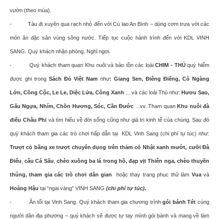
vườn (theo mùa).
- Tàu đi xuyên qua rạch nhỏ đến với Cù lao An Bình – dùng cơm trưa với các
món ăn đặc sản vùng sông nước. Tiếp tục cuộc hành trình đến với KDL VINH
SANG. Quý khách nhận phòng. Nghỉ ngơi.
- Quý khách tham quan Khu nuôi và bảo tồn các loài
CHIM - THÚ
quý hiếm
được ghi trong
Sách Đỏ Việt Nam
như
: Giang Sen, Điêng Điểng, Cò Ngàng
Lớn, Cồng Cộc, Le Le, Diệc Lửa, Công Xanh
... và các loài Thú như:
Hươu Sao,
Gấu Ngựa, Nhím, Chồn Hương, Sóc, Cần Đước
...vv. Tham quan
Khu nuôi đà
điểu Châu Phi
và tìm hiểu về đời sống cũng như giá trị kinh tế của chúng. Sau đó
quý khách tham gia các trò chơi hấp dẫn tại KDL Vinh Sang (chi phí tự túc) như:
Trượt cỏ bằng xe trượt chuyên dụng trên thảm cỏ Nhật xanh mướt, cưỡi Đà
Điểu
,
câu Cá Sấu
,
chèo
xuồng ba lá trong hồ, đạp vịt Thiên nga, chèo thuyền
thúng, tham gia các trò chơi dân gian
hoặc thay trang phục thử làm
Vua
và
Hoàng Hậu
tại “ngai vàng” VINH SANG
(chi phí tự túc).
- Ăn tối tại Vinh Sang. Quý khách tham gia chương trình
gói bánh Tét
cùng
người dân địa phương – quý khách sẽ được tự tay mình gói bánh và mang về làm