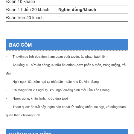
Đoàn 10 khách
”
Đoàn 11 đến 20 khách
Nghìn đồng/khách
Đoàn trên 20 khách
”
BAO GỒM
· Thuyền du lịch đưa đón tham quan suốt tuyến, áo phao, bảo hiểm.
· Ăn uống: 01 bữa ăn sáng; 02 bữa ăn chính (cơm phần 5 món, tráng miệng, trà
đá).
· Nghỉ ngơi: 01 đêm ngủ tại nhà dân hoặc khu DL Vinh Sang.
· Chương trình 2D nghỉ tại khu nghĩ dưỡng sinh thái Cồn Tân Phong.
· Nước uống, khăn lạnh, nước dừa tươi.
· Tham quan: ăn trái cây, nghe đàn ca tài tử, xuồng chèo, xe đạp, vé cổng tham
quan theo chương trình.