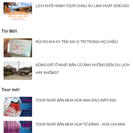
LỊCH KHỞI HÀNH TOUR CHÂU ÂU LINH HOẠT GOEUGO
Tin Mới
RỦI RO KHI KÝ TÊN SAI VỊ TRÍ TRONG HỘ CHIẾU
ĐỘNG ĐẤT Ở NHẬT BẢN CÓ ẢNH HƯỞNG ĐẾN DU LỊCH
HAY KHÔNG?
Tour mới
TOUR NHẬT BẢN MÙA HOA ANH ĐÀO (NRT-KIX)
TOUR NHẬT BẢN MÙA HOA TỬ ĐẰNG - HOA CHI ANH