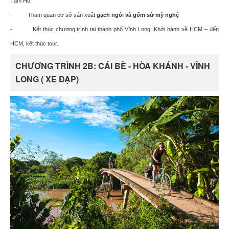
Tám Hổ.
- Tham quan cơ sở sản xuất
gạch ngói và gốm sứ mỹ nghệ
- Kết thúc chương trình tại thành phố Vĩnh Long.
Khởi hành về HCM – đến
HCM, kêt thúc tour.
CHƯƠNG TRÌNH 2B: CÁI BÈ - HÒA KHÁNH - VĨNH
LONG ( XE ĐẠP)