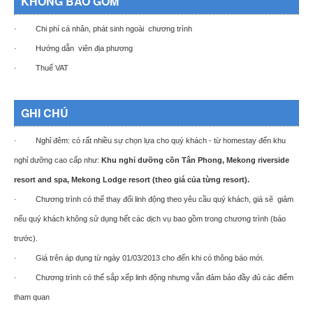
KHÔNG BAO GỒM
· Chi phí cá nhân, phát sinh ngoài chương trình
· Hướng dẫn viên địa phương
· Thuế VAT
GHI CHÚ
· Nghỉ đêm: có rất nhiều sự chọn lựa cho quý khách - từ homestay đến khu
nghỉ dưỡng cao cấp như:
Khu nghỉ dưỡng cồn Tân Phong, Mekong riverside
resort and spa, Mekong Lodge resort (theo giá của từng resort).
· Chương trình có thể thay đổi linh động theo yêu cầu quý khách, giá sẽ giảm
nếu quý khách không sử dụng hết các dịch vụ bao gồm trong chương trình (báo
trước).
· Giá trên áp dụng từ ngày 01/03/2013 cho đến khi có thông báo mới.
· Chương trình có thể sắp xếp linh động nhưng vẫn đảm bảo đầy đủ các điểm
tham quan