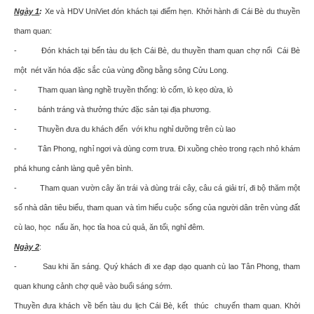
Ngày 1
:
Xe và HDV UniViet đón khách tại điểm hẹn. Khởi hành đi
Cái Bè du thuyền
tham quan:
- Đón khách tại bến tàu du lịch Cái Bè, du thuyền tham quan chợ nổi Cái Bè
một nét văn hóa đặc sắc của vùng đồng bằng sông Cửu Long.
- Tham quan làng nghề truyền thống: lò cốm, lò kẹo dừa, lò
- bánh tráng và thưởng thức đặc sản tại địa phương.
- Thuyền đưa du khách đến với khu nghỉ dưỡng trên cù lao
- Tân Phong, nghỉ ngơi và dùng cơm trưa. Đi xuồng chèo trong rạch nhỏ khám
phá khung cảnh làng quê yên bình.
- Tham quan vườn cây ăn trái và dùng trái cây, câu cá giải trí, đi bộ thăm một
số nhà dân tiêu biểu, tham quan và tìm hiểu cuộc sống của người dân trên vùng đất
cù lao, học nấu ăn, học tỉa hoa củ quả, ăn tối, nghỉ đêm.
Ngày 2
:
- Sau khi ăn sáng. Quý khách đi xe đạp dạo quanh cù lao Tân Phong, tham
quan khung cảnh chợ quê vào buổi sáng sớm.
Thuyền đưa khách về bến tàu du lịch Cái Bè, kết thúc chuyến tham quan.
Khởi