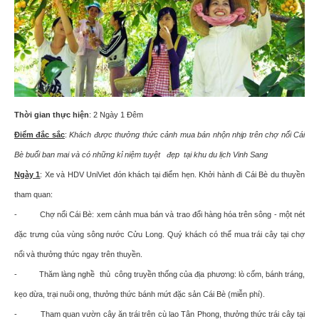
Thời gian thực hiện
: 2 Ngày 1 Đêm
Điểm đắc sắc
:
Khách được thưởng thức cảnh mua bán nhộn nhịp trên chợ nổi Cái
Bè buổi ban mai và có những kỉ niệm tuyệt đẹp tại khu du lịch Vinh Sang
Ngày 1
:
Xe và HDV UniViet đón khách tại điểm hẹn. Khởi hành đi
Cái Bè du thuyền
tham quan:
- Chợ nổi Cái Bè: xem cảnh mua bán và trao đổi hàng hóa trên sông - một nét
đặc trưng của vùng sông nước Cửu Long. Quý khách có thể mua trái cây tại chợ
nổi và thưởng thức ngay trên thuyền.
- Thăm làng nghề thủ công truyền thống của địa phương: lò cốm, bánh tráng,
kẹo dừa, trại nuôi ong, thưởng thức bánh mứt đặc sản Cái Bè (miễn phí).
- Tham quan vườn cây ăn trái trên cù lao Tân Phong, thưởng thức trái cây tại