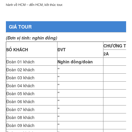
hành về HCM – đến HCM, kêt thúc tour.
GIÁ TOUR
(Đơn vị tính: nghìn đồng)
CHƯƠNG TRÌ
SỐ KHÁCH
ĐVT
2A
2
Đoàn 01 khách
Nghìn đồng/đoàn
Đoàn 02 khách
”
Đoàn 03 khách
”
Đoàn 04 khách
”
Đoàn 05 khách
”
Đoàn 06 khách
”
Đoàn 07 khách
”
Đoàn 08 khách
”
Đoàn 09 khách
”