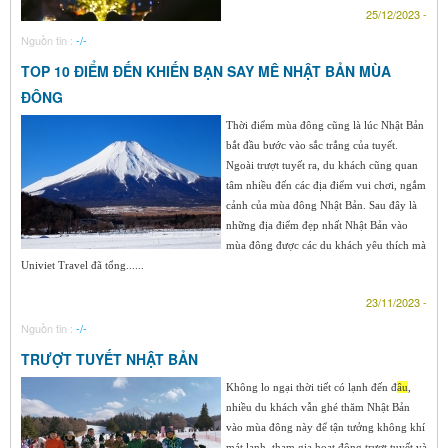
25/12/2023 -
Nguồn tin :
-/-
TOP 10 ĐIỂM ĐẾN KHIẾN BẠN SAY MÊ NHẬT BẢN MÙA
ĐÔNG
Thời điểm mùa đông cũng là lúc Nhật Bản
bắt đầu bước vào sắc trắng của tuyết.
Ngoài trượt tuyết ra, du khách cũng quan
tâm nhiều đến các địa điểm vui chơi, ngắm
cảnh của mùa đông Nhật Bản. Sau đây là
những địa điểm đẹp nhất Nhật Bản vào
mùa đông được các du khách yêu thích mà
Univiet Travel đã tổng......
23/11/2023 -
Nguồn tin :
-/-
TRƯỢT TUYẾT NHẬT BẢN
Không lo ngại thời tiết có lạnh đến đ
âu
,
nhiều du khách vẫn ghé thăm Nhật Bản
vào mùa đông này để tận tưởng không khí
mát lạnh, tham gia hoạt động trượt tuyết và