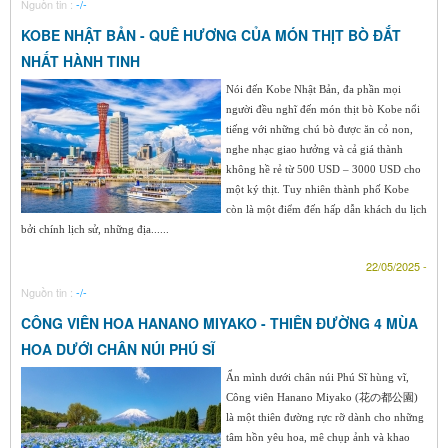
Nguồn tin :
-/-
KOBE NHẬT BẢN - QUÊ HƯƠNG CỦA MÓN THỊT BÒ ĐẮT
NHẤT HÀNH TINH
Nói đến Kobe Nhật Bản, đa phần mọi
người đều nghĩ đến món thịt bò Kobe nổi
tiếng với những chú bò được ăn cỏ non,
nghe nhạc giao hưởng và cả giá thành
không hề rẻ từ 500 USD – 3000 USD cho
một ký thịt. Tuy nhiên thành phố Kobe
còn là một điểm đến hấp dẫn khách du lịch
bởi chính lịch sử, những địa......
22/05/2025 -
Nguồn tin :
-/-
CÔNG VIÊN HOA HANANO MIYAKO - THIÊN ĐƯỜNG 4 MÙA
HOA DƯỚI CHÂN NÚI PHÚ SĨ
Ẩn mình dưới chân núi Phú Sĩ hùng vĩ,
Công viên Hanano Miyako (花の都公園)
là một thiên đường rực rỡ dành cho những
tâm hồn yêu hoa, mê chụp ảnh và khao