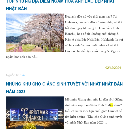
TOP NHỮNG ĐỊA ĐIỂM NGẮM HOA ANH ĐÀO ĐẸP NHẤT
NHẬT BẢN
Hoa anh đào nở vào thời gian nào? Tại
Okinawa, hoa anh đào nở sớm nhất, có thể
bắt đầu ngay từ tháng 1. Trên đảo chính
Honshu, hoa nở từ khoảng cuối tháng 3.
Nằm ở phía Bắc Nhật Bản, Hokkaido là nơi
có hoa anh đào nở muộn nhất và có thể
kéo dài cho đến tận cuối tháng 5. Vậy để
ngắm hoa anh đào nở......
02/12/2024 -
Nguồn tin :
-/-
NHỮNG KHU CHỢ GIÁNG SINH TUYỆT VỜI NHẤT NHẬT BẢN
NĂM 2023
Một mùa Giáng sinh nữa lại đến rồi! Giáng
sinh năm nay bạn đã dự định đi đ
âu
chưa?
Nếu chưa thì mời bạn “nối gót” Univiet để
tìm hiểu những “Khu chợ Giáng sinh tuyệt
vời nhất Nhật Bản năm 2023....