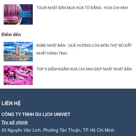
TOUR NHẬT BẢN MÙA HOA TỬ ĐẰNG - HOA CHI ANH
Điểm đến
KOBE NHẬT BẢN - QUÊ HƯƠNG CỦA MÓN THỊT BÒ ĐẮT
NHẤT HÀNH TINH
TOP 5 ĐIỂM NGẮM HOA CHI ANH ĐẸP NHẤT NHẬT BẢN
LIÊN HỆ
CÔNG TY TNHH DU LỊCH UNIVIET
Trụ sở chính
55 Nguyễn Văn Linh, Phường Tân Thuận, TP. Hồ Chí Minh.