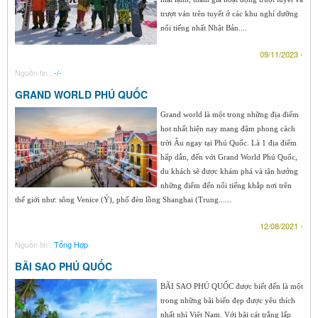
trượt ván trên tuyết ở các khu nghỉ dưỡng
nổi tiếng nhất Nhật Bản....
09/11/2023 -
Nguồn tin :
-/-
GRAND WORLD PHÚ QUỐC
Grand world là một trong những địa điểm
hot nhất hiện nay mang đậm phong cách
trời Âu ngay tại Phú Quốc. Là 1 địa điểm
hấp dẫn, đến với Grand World Phú Quốc,
du khách sẽ được khám phá và tận hưởng
những điểm đến nổi tiếng khắp nơi trên
thế giới như: sông Venice (Ý), phố đèn lồng Shanghai (Trung......
12/08/2021 -
Nguồn tin :
Tổng Hợp
BÃI SAO PHÚ QUỐC
BÃI SAO PHÚ QUỐC được biết đến là một
trong những bãi biển đẹp được yêu thích
nhất nhì Việt Nam. Với bãi cát trắng lấp