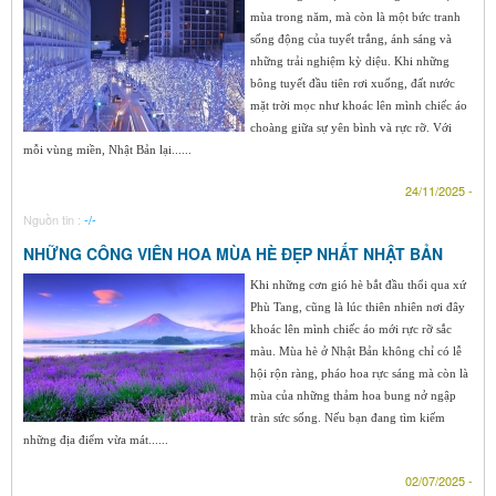
mùa trong năm, mà còn là một bức tranh
sống động của tuyết trắng, ánh sáng và
những trải nghiệm kỳ diệu. Khi những
bông tuyết đầu tiên rơi xuống, đất nước
mặt trời mọc như khoác lên mình chiếc áo
choàng giữa sự yên bình và rực rỡ. Với
mỗi vùng miền, Nhật Bản lại......
24/11/2025 -
Nguồn tin :
-/-
NHỮNG CÔNG VIÊN HOA MÙA HÈ ĐẸP NHẤT NHẬT BẢN
Khi những cơn gió hè bắt đầu thổi qua xứ
Phù Tang, cũng là lúc thiên nhiên nơi đây
khoác lên mình chiếc áo mới rực rỡ sắc
màu. Mùa hè ở Nhật Bản không chỉ có lễ
hội rộn ràng, pháo hoa rực sáng mà còn là
mùa của những thảm hoa bung nở ngập
tràn sức sống. Nếu bạn đang tìm kiếm
những địa điểm vừa mát......
02/07/2025 -