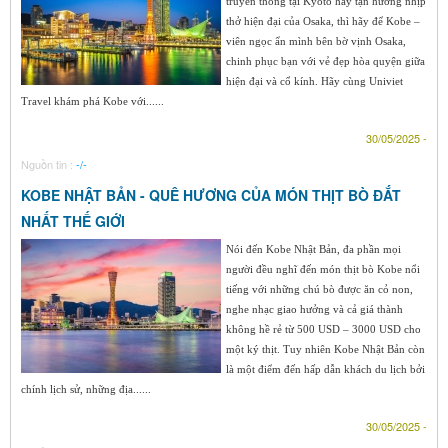
truyền thống tại Kyoto hay tận hưởng nhịp
thở hiện đại của Osaka, thì hãy để Kobe –
viên ngọc ẩn mình bên bờ vịnh Osaka,
chinh phục bạn với vẻ đẹp hòa quyện giữa
hiện đại và cổ kính. Hãy cùng Univiet
Travel khám phá Kobe với......
30/05/2025 -
Nguồn tin :
-/-
KOBE NHẬT BẢN - QUÊ HƯƠNG CỦA MÓN THỊT BÒ ĐẮT
NHẤT THẾ GIỚI
Nói đến Kobe Nhật Bản, đa phần mọi
người đều nghĩ đến món thịt bò Kobe nổi
tiếng với những chú bò được ăn cỏ non,
nghe nhạc giao hưởng và cả giá thành
không hề rẻ từ 500 USD – 3000 USD cho
một ký thịt. Tuy nhiên Kobe Nhật Bản còn
là một điểm đến hấp dẫn khách du lịch bởi
chính lịch sử, những địa......
30/05/2025 -