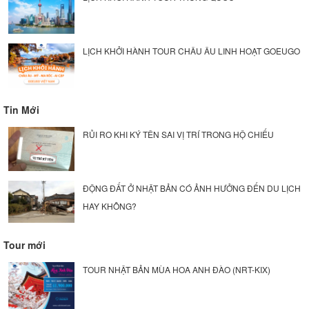
LỊCH KHỞI HÀNH TOUR CHÂU ÂU LINH HOẠT GOEUGO
Tin Mới
RỦI RO KHI KÝ TÊN SAI VỊ TRÍ TRONG HỘ CHIẾU
ĐỘNG ĐẤT Ở NHẬT BẢN CÓ ẢNH HƯỞNG ĐẾN DU LỊCH
HAY KHÔNG?
Tour mới
TOUR NHẬT BẢN MÙA HOA ANH ĐÀO (NRT-KIX)