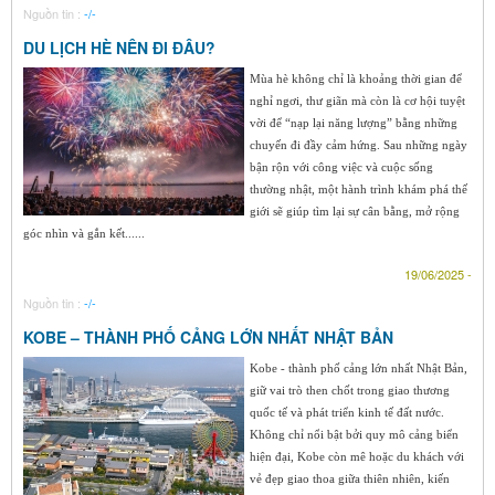
Nguồn tin :
-/-
DU LỊCH HÈ NÊN ĐI ĐÂU?
Mùa hè không chỉ là khoảng thời gian để
nghỉ ngơi, thư giãn mà còn là cơ hội tuyệt
vời để “nạp lại năng lượng” bằng những
chuyến đi đầy cảm hứng. Sau những ngày
bận rộn với công việc và cuộc sống
thường nhật, một hành trình khám phá thế
giới sẽ giúp tìm lại sự cân bằng, mở rộng
góc nhìn và gắn kết......
19/06/2025 -
Nguồn tin :
-/-
KOBE – THÀNH PHỐ CẢNG LỚN NHẤT NHẬT BẢN
Kobe - thành phố cảng lớn nhất Nhật Bản,
giữ vai trò then chốt trong giao thương
quốc tế và phát triển kinh tế đất nước.
Không chỉ nổi bật bởi quy mô cảng biển
hiện đại, Kobe còn mê hoặc du khách với
vẻ đẹp giao thoa giữa thiên nhiên, kiến