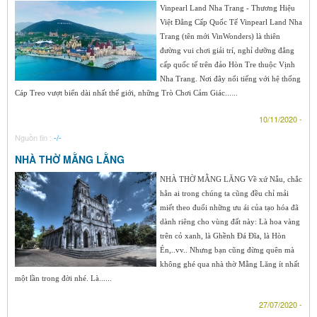
Vinpearl Land Nha Trang - Thương Hiệu
Việt Đẳng Cấp Quốc Tế Vinpearl Land Nha
Trang (tên mới VinWonders) là thiên
đường vui chơi giải trí, nghỉ dưỡng đẳng
cấp quốc tế trên đảo Hòn Tre thuộc Vịnh
Nha Trang. Nơi đây nổi tiếng với hệ thống
Cáp Treo vượt biển dài nhất thế giới, những Trò Chơi Cảm Giác......
10/11/2020 -
Nguồn tin :
-/-
NHÀ THỜ MẰNG LẰNG
NHÀ THỜ MẰNG LĂNG Về xứ Nẫu, chắc
hẳn ai trong chúng ta cũng đều chỉ mải
miết theo đuổi những ưu ái của tạo hóa đã
dành riêng cho vùng đất này: Là hoa vàng
trên cỏ xanh, là Ghềnh Đá Đĩa, là Hòn
Én,..vv.. Nhưng bạn cũng đừng quên mà
không ghé qua nhà thờ Mằng Lăng ít nhất
một lần trong đời nhé. Là......
27/07/2020 -