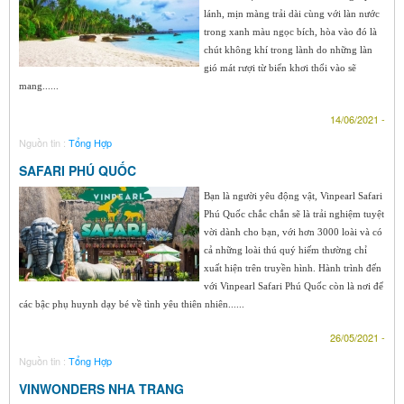
lánh, mịn màng trải dài cùng với làn nước
trong xanh màu ngọc bích, hòa vào đó là
chút không khí trong lành do những làn
gió mát rượi từ biển khơi thổi vào sẽ
mang......
14/06/2021 -
Nguồn tin :
Tổng Hợp
SAFARI PHÚ QUỐC
Bạn là người yêu động vật, Vinpearl Safari
Phú Quốc chắc chắn sẽ là trải nghiệm tuyệt
vời dành cho bạn, với hơn 3000 loài và có
cả những loài thú quý hiếm thường chỉ
xuất hiện trên truyền hình. Hành trình đến
với Vinpearl Safari Phú Quốc còn là nơi để
các bậc phụ huynh dạy bé về tình yêu thiên nhiên......
26/05/2021 -
Nguồn tin :
Tổng Hợp
VINWONDERS NHA TRANG