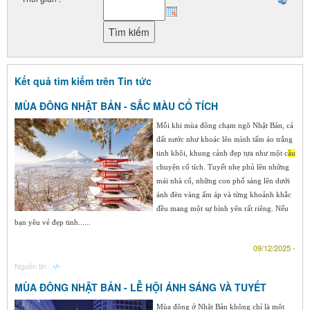
Kết quả tìm kiếm trên Tin tức
MÙA ĐÔNG NHẬT BẢN - SẮC MÀU CỔ TÍCH
Mỗi khi mùa đông chạm ngõ Nhật Bản, cả
đất nước như khoác lên mình tấm áo trắng
tinh khôi, khung cảnh đẹp tựa như một c
âu
chuyện cổ tích. Tuyết nhẹ phủ lên những
mái nhà cổ, những con phố sáng lên dưới
ánh đèn vàng ấm áp và từng khoảnh khắc
đều mang một sự bình yên rất riêng. Nếu
bạn yêu vẻ đẹp tinh......
09/12/2025 -
Nguồn tin :
-/-
MÙA ĐÔNG NHẬT BẢN - LỄ HỘI ÁNH SÁNG VÀ TUYẾT
Mùa đông ở Nhật Bản không chỉ là một