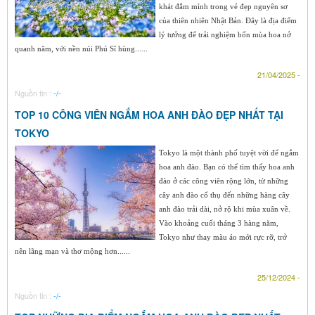
khát đắm mình trong vẻ đẹp nguyên sơ
của thiên nhiên Nhật Bản. Đây là địa điểm
lý tưởng để trải nghiệm bốn mùa hoa nở
quanh năm, với nền núi Phú Sĩ hùng......
21/04/2025 -
Nguồn tin :
-/-
TOP 10 CÔNG VIÊN NGẮM HOA ANH ĐÀO ĐẸP NHẤT TẠI
TOKYO
Tokyo là một thành phố tuyệt vời để ngắm
hoa anh đào. Bạn có thể tìm thấy hoa anh
đào ở các công viên rộng lớn, từ những
cây anh đào cổ thụ đến những hàng cây
anh đào trải dài, nở rộ khi mùa xuân về.
Vào khoảng cuối tháng 3 hàng năm,
Tokyo như thay màu áo mới rực rỡ, trở
nên lãng mạn và thơ mộng hơn......
25/12/2024 -
Nguồn tin :
-/-