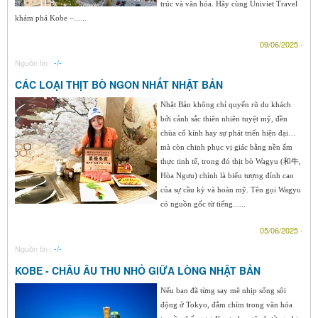
trúc và văn hóa. Hãy cùng Univiet Travel
khám phá Kobe –......
09/06/2025 -
Nguồn tin :
-/-
CÁC LOẠI THỊT BÒ NGON NHẤT NHẬT BẢN
Nhật Bản không chỉ quyến rũ du khách
bởi cảnh sắc thiên nhiên tuyệt mỹ, đền
chùa cổ kính hay sự phát triển hiện đại…
mà còn chinh phục vị giác bằng nền ẩm
thực tinh tế, trong đó thịt bò Wagyu (和牛,
Hòa Ngưu) chính là biểu tượng đỉnh cao
của sự cầu kỳ và hoàn mỹ. Tên gọi Wagyu
có nguồn gốc từ tiếng......
05/06/2025 -
Nguồn tin :
-/-
KOBE - CHÂU ÂU THU NHỎ GIỮA LÒNG NHẬT BẢN
Nếu bạn đã từng say mê nhịp sống sôi
động ở Tokyo, đắm chìm trong văn hóa