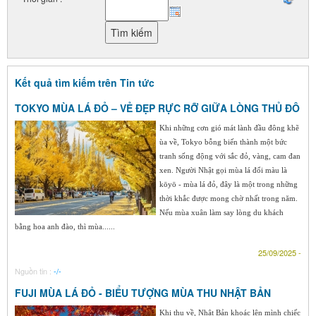
Kết quả tìm kiếm trên Tin tức
TOKYO MÙA LÁ ĐỎ – VẺ ĐẸP RỰC RỠ GIỮA LÒNG THỦ ĐÔ
Khi những cơn gió mát lành đầu đông khẽ
ùa về, Tokyo bỗng biến thành một bức
tranh sống động với sắc đỏ, vàng, cam đan
xen. Người Nhật gọi mùa lá đổi màu là
kōyō - mùa lá đỏ, đây là một trong những
thời khắc được mong chờ nhất trong năm.
Nếu mùa xuân làm say lòng du khách
bằng hoa anh đào, thì mùa......
25/09/2025 -
Nguồn tin :
-/-
FUJI MÙA LÁ ĐỎ - BIỂU TƯỢNG MÙA THU NHẬT BẢN
Khi thu về, Nhật Bản khoác lên mình chiếc