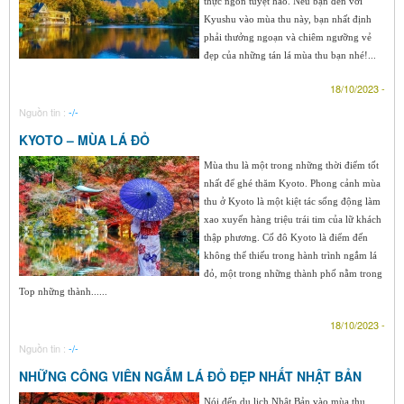
thực ngon tuyệt hảo. Nếu bạn đến với
Kyushu vào mùa thu này, bạn nhất định
phải thưởng ngoạn và chiêm ngưỡng vẻ
đẹp của những tán lá mùa thu bạn nhé!...
18/10/2023 -
Nguồn tin :
-/-
KYOTO – MÙA LÁ ĐỎ
Mùa thu là một trong những thời điểm tốt
nhất để ghé thăm Kyoto. Phong cảnh mùa
thu ở Kyoto là một kiệt tác sống động làm
xao xuyến hàng triệu trái tim của lữ khách
thập phương. Cố đô Kyoto là điểm đến
không thể thiếu trong hành trình ngắm lá
đỏ, một trong những thành phố nằm trong
Top những thành......
18/10/2023 -
Nguồn tin :
-/-
NHỮNG CÔNG VIÊN NGẮM LÁ ĐỎ ĐẸP NHẤT NHẬT BẢN
Nói đến du lịch Nhật Bản vào mùa thu,