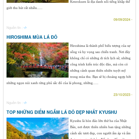
Kenrokuen là địa danh nổi tiếng khắp thế
giới thu hút rất nhiều......
09/09/2024 -
Nguồn tin :
-/-
HIROSHIMA MÙA LÁ ĐỎ
Hiroshima là thành phố biểu tượng của sự
sống và hy vọng sau chiến tranh. Nơi đây
không chỉ có những di tích lịch sử, những
công trình kiến trúc độc đáo, mà còn có
những cảnh quan thiên nhiên tuyệt mỹ
trong mùa thu. Bạn sẽ bị choáng ngợp bởi
những ngọn núi xanh rừng phủ sắc đỏ của lá phong, những......
23/10/2023 -
Nguồn tin :
-/-
TOP NHỮNG ĐIỂM NGẮM LÁ ĐỎ ĐẸP NHẤT KYUSHU
Kyushu là hòn đảo lớn thứ ba của Nhật
Bản, nơi được thiên nhiên ban tặng những
cảnh sắc tươi đẹp, con người ấm áp và ẩm