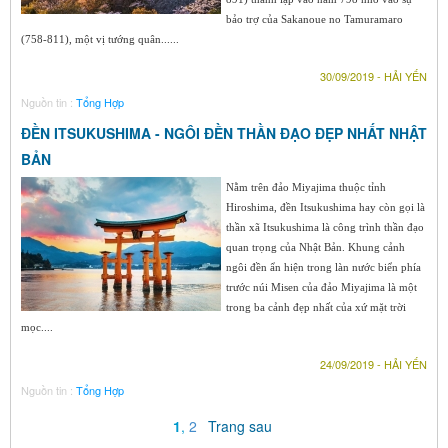
bảo trợ của Sakanoue no Tamuramaro
(758-811), một vị tướng quân......
30/09/2019 - HẢI YẾN
Nguồn tin :
Tổng Hợp
ĐỀN ITSUKUSHIMA - NGÔI ĐỀN THẦN ĐẠO ĐẸP NHẤT NHẬT
BẢN
Nằm trên đảo Miyajima thuộc tỉnh
Hiroshima, đền Itsukushima hay còn gọi là
thần xã Itsukushima là công trình thần đạo
quan trọng của Nhật Bản. Khung cảnh
ngôi đền ẩn hiện trong làn nước biển phía
trước núi Misen của đảo Miyajima là một
trong ba cảnh đẹp nhất của xứ mặt trời
mọc....
24/09/2019 - HẢI YẾN
Nguồn tin :
Tổng Hợp
1
,
2
Trang sau