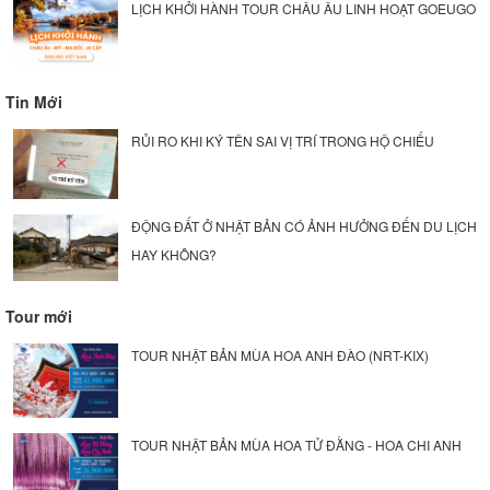
LỊCH KHỞI HÀNH TOUR CHÂU ÂU LINH HOẠT GOEUGO
Tin Mới
RỦI RO KHI KÝ TÊN SAI VỊ TRÍ TRONG HỘ CHIẾU
ĐỘNG ĐẤT Ở NHẬT BẢN CÓ ẢNH HƯỞNG ĐẾN DU LỊCH
HAY KHÔNG?
Tour mới
TOUR NHẬT BẢN MÙA HOA ANH ĐÀO (NRT-KIX)
TOUR NHẬT BẢN MÙA HOA TỬ ĐẰNG - HOA CHI ANH