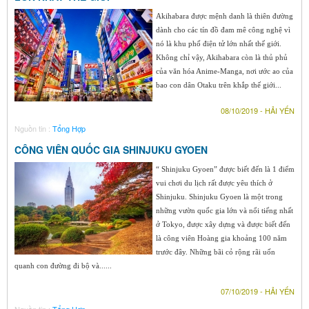
Akihabara được mệnh danh là thiên đường
dành cho các tín đồ đam mê công nghệ vì
nó là khu phố điện tử lớn nhất thế giới.
Không chỉ vậy, Akihabara còn là thủ phủ
của văn hóa Anime-Manga, nơi ước ao của
bao con dân Otaku trên khắp thế giới...
08/10/2019 - HẢI YẾN
Nguồn tin :
Tổng Hợp
CÔNG VIÊN QUỐC GIA SHINJUKU GYOEN
“ Shinjuku Gyoen” được biết đến là 1 điểm
vui chơi du lịch rất được yêu thích ở
Shinjuku. Shinjuku Gyoen là một trong
những vườn quốc gia lớn và nổi tiếng nhất
ở Tokyo, được xây dựng và được biết đến
là công viên Hoàng gia khoảng 100 năm
trước đây. Những bãi cỏ rộng rãi uốn
quanh con đường đi bộ và......
07/10/2019 - HẢI YẾN