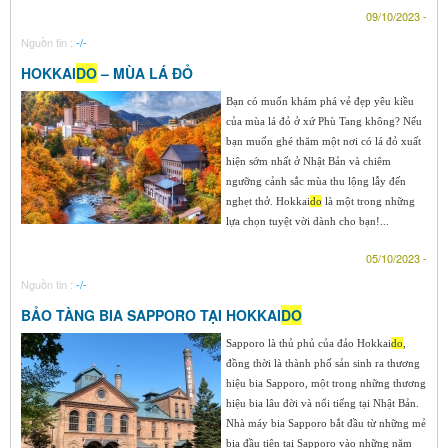
09/10/2023 -
Nguồn tin :
-/-
HOKKAI
DO
– MÙA LÁ ĐỎ
Bạn có muốn khám phá vẻ đẹp yêu kiều
của mùa lá đỏ ở xứ Phù Tang không? Nếu
bạn muốn ghé thăm một nơi có lá đỏ xuất
hiện sớm nhất ở Nhật Bản và chiêm
ngưỡng cảnh sắc mùa thu lộng lẫy đến
nghẹt thở. Hokkai
do
là một trong những
lựa chọn tuyệt vời dành cho bạn!...
05/10/2023 -
Nguồn tin :
-/-
BẢO TÀNG BIA SAPPORO TẠI HOKKAI
DO
Sapporo là thủ phủ của đảo Hokkai
do
,
đồng thời là thành phố sản sinh ra thương
hiệu bia Sapporo, một trong những thương
hiệu bia lâu đời và nổi tiếng tại Nhật Bản.
Nhà máy bia Sapporo bắt đầu từ những mẻ
bia đầu tiên tại Sapporo vào những năm