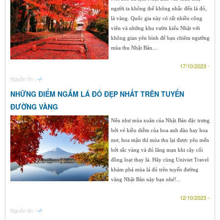
người ta không thể không nhắc đến lá đỏ,
lá vàng. Quốc gia này có rất nhiều công
viên và những khu vườn kiểu Nhật với
không gian yên bình để bạn chiêm ngưỡng
mùa thu Nhật Bản....
17/10/2023 -
Nguồn tin :
-/-
NHỮNG ĐIỂM NGẮM LÁ ĐỎ ĐẸP NHẤT TRÊN TUYẾN
ĐƯỜNG VÀNG
Nếu như mùa xuân của Nhật Bản đặc trưng
bởi vẻ kiều diễm của hoa anh đào hay hoa
mơ, hoa mận thì mùa thu lại được yêu mến
bởi sắc vàng và đỏ lãng mạn khi cây cối
đồng loạt thay lá. Hãy cùng Univiet Travel
khám phá mùa lá đỏ trên tuyến đường
vàng Nhật Bản này bạn nhé!...
12/10/2023 -
Nguồn tin :
-/-