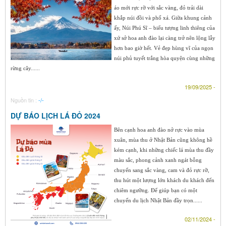
áo mới rực rỡ với sắc vàng, đỏ trải dài
khắp núi đồi và phố xá. Giữa khung cảnh
ấy, Núi Phú Sĩ – biểu tượng linh thiêng của
xứ sở hoa anh đào lại càng trở nên lộng lẫy
hơn bao giờ hết. Vẻ đẹp hùng vĩ của ngọn
núi phủ tuyết trắng hòa quyện cùng những
rừng cây......
19/09/2025 -
Nguồn tin :
-/-
DỰ BÁO LỊCH LÁ ĐỎ 2024
Bên cạnh hoa anh đào nở rực vào mùa
xuân, mùa thu ở Nhật Bản cũng không hề
kém cạnh, khi những chiếc lá mùa thu đầy
màu sắc, phong cảnh xanh ngát bỗng
chuyển sang sắc vàng, cam và đỏ rực rỡ,
thu hút một lượng lớn khách du khách đến
chiêm ngưỡng. Để giúp bạn có một
chuyến du lịch Nhật Bản đầy trọn......
02/11/2024 -