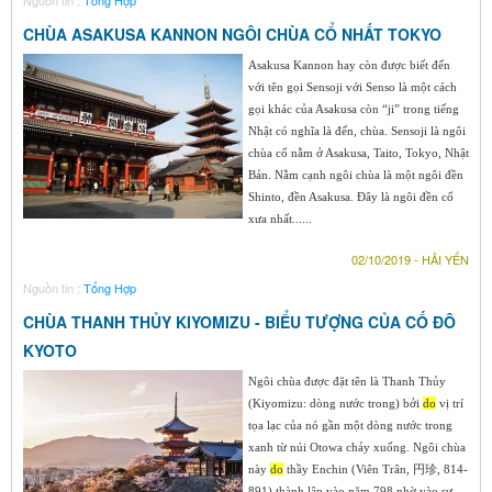
Nguồn tin :
Tổng Hợp
CHÙA ASAKUSA KANNON NGÔI CHÙA CỔ NHẤT TOKYO
Asakusa Kannon hay còn được biết đến
với tên gọi Sensoji với Senso là một cách
gọi khác của Asakusa còn “ji” trong tiếng
Nhật có nghĩa là đến, chùa. Sensoji là ngôi
chùa cổ nằm ở Asakusa, Taito, Tokyo, Nhật
Bản. Nằm cạnh ngôi chùa là một ngôi đền
Shinto, đền Asakusa. Đây là ngôi đền cổ
xưa nhất......
02/10/2019 - HẢI YẾN
Nguồn tin :
Tổng Hợp
CHÙA THANH THỦY KIYOMIZU - BIỂU TƯỢNG CỦA CỐ ĐÔ
KYOTO
Ngôi chùa được đặt tên là Thanh Thủy
(Kiyomizu: dòng nước trong) bởi
do
vị trí
tọa lạc của nó gần một dòng nước trong
xanh từ núi Otowa chảy xuống. Ngôi chùa
này
do
thầy Enchin (Viên Trân, 円珍, 814-
891) thành lập vào năm 798 nhờ vào sự