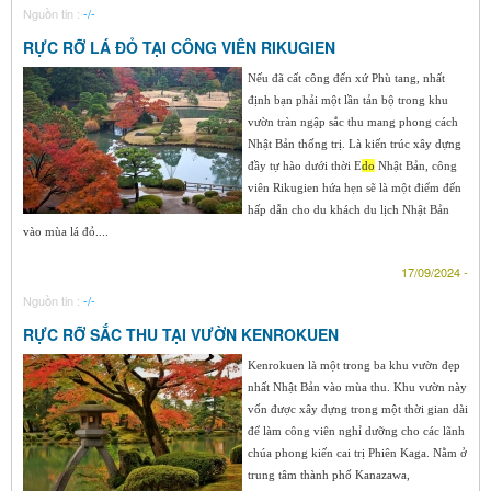
Nguồn tin :
-/-
RỰC RỠ LÁ ĐỎ TẠI CÔNG VIÊN RIKUGIEN
Nếu đã cất công đến xứ Phù tang, nhất
định bạn phải một lần tản bộ trong khu
vườn tràn ngập sắc thu mang phong cách
Nhật Bản thống trị. Là kiến trúc xây dựng
đầy tự hào dưới thời E
do
Nhật Bản, công
viên Rikugien hứa hẹn sẽ là một điểm đến
hấp dẫn cho du khách du lịch Nhật Bản
vào mùa lá đỏ....
17/09/2024 -
Nguồn tin :
-/-
RỰC RỠ SẮC THU TẠI VƯỜN KENROKUEN
Kenrokuen là một trong ba khu vườn đẹp
nhất Nhật Bản vào mùa thu. Khu vườn này
vốn được xây dựng trong một thời gian dài
để làm công viên nghỉ dưỡng cho các lãnh
chúa phong kiến cai trị Phiên Kaga. Nằm ở
trung tâm thành phố Kanazawa,