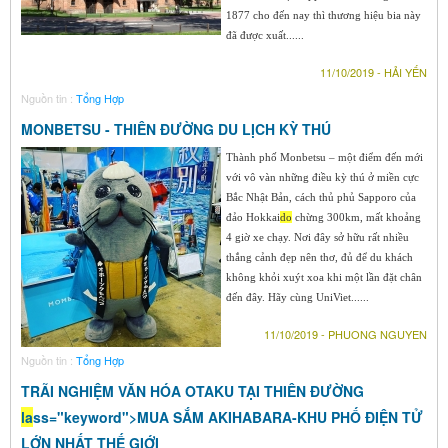
1877 cho đến nay thì thương hiệu bia này
đã được xuất......
11/10/2019 - HẢI YẾN
Nguồn tin :
Tổng Hợp
MONBETSU - THIÊN ĐƯỜNG DU LỊCH KỲ THÚ
Thành phố Monbetsu – một điểm đến mới
với vô vàn những điều kỳ thú ở miền cực
Bắc Nhật Bản, cách thủ phủ Sapporo của
đảo Hokkai
do
chừng 300km, mất khoảng
4 giờ xe chạy. Nơi đây sở hữu rất nhiều
thắng cảnh đẹp nên thơ, đủ để du khách
không khỏi xuýt xoa khi một lần đặt chân
đến đây. Hãy cùng UniViet......
11/10/2019 - PHUONG NGUYEN
Nguồn tin :
Tổng Hợp
TRÃI NGHIỆM VĂN HÓA OTAKU TẠI THIÊN ĐƯỜNG
la
ss="keyword">MUA SẮM AKIHABARA-KHU PHỐ ĐIỆN TỬ
LỚN NHẤT THẾ GIỚI