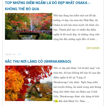
TOP NHỮNG ĐIỂM NGẮM LÁ ĐỎ ĐẸP NHẤT OSAKA –
KHÔNG THỂ BỎ QUA
Nếu bạn đang tìm kiếm một nơi để tận
hưởng vẻ đẹp của mùa thu Nhật Bản, thì
Osaka là một lựa chọn tuyệt vời dành cho
bạn. Thành phố này có nhiều địa điểm
ngắm lá đỏ tuyệt đẹp, từ những công viên
rộng lớn đến những ngôi đền cổ kính....
09/10/2023 -
Nguồn tin :
-/-
SẮC THU NƠI LÀNG CỔ (SHIRAKAWAGO)
Nếu có dịp ghé thăm "xứ sở phù tang" vào
mùa thu, thì bạn không thể nào bỏ qua địa
điểm ngắm lá đỏ tại "Làng cổ
Shirakawago" này được. Ngôi làng miền
núi truyền thống, ẩn mình trong một thung
lũng nhỏ dưới chân núi Haku-san ở tỉnh
Gifu. Shirakawago được xây dựng từ thời
E
do
đến thời Minh Trị. Năm......