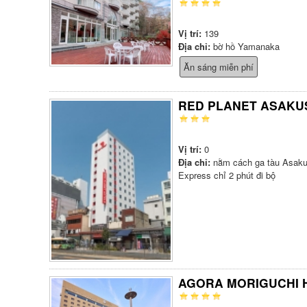
Vị trí:
139
Địa chỉ:
bờ hồ Yamanaka
Ăn sáng miễn phí
RED PLANET ASAKU
Vị trí:
0
Địa chỉ:
nằm cách ga tàu Asaku
Express chỉ 2 phút đi bộ
AGORA MORIGUCHI 