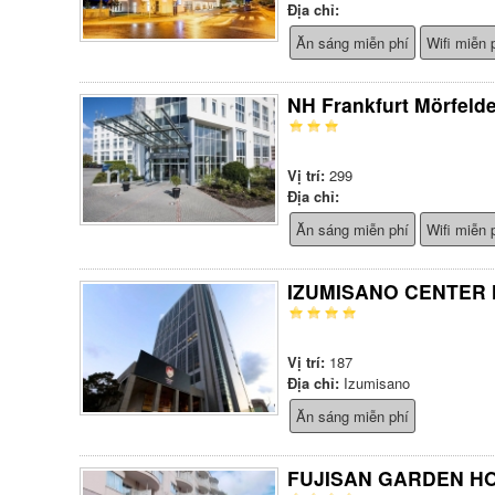
Địa chỉ:
Ăn sáng miễn phí
Wifi miễn 
NH Frankfurt Mörfeld
Vị trí:
299
Địa chỉ:
Ăn sáng miễn phí
Wifi miễn 
IZUMISANO CENTER
Vị trí:
187
Địa chỉ:
Izumisano
Ăn sáng miễn phí
FUJISAN GARDEN H