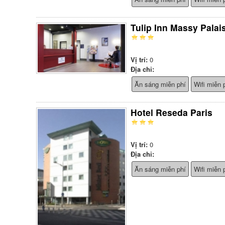
Tulip Inn Massy Pala
Vị trí:
0
Địa chỉ:
Ăn sáng miễn phí
Wifi miễn 
Hotel Reseda Paris
Vị trí:
0
Địa chỉ:
Ăn sáng miễn phí
Wifi miễn 