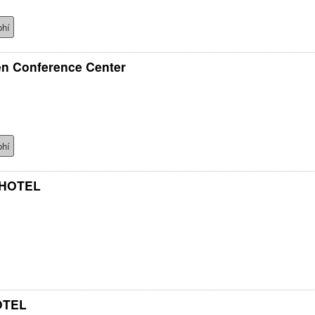
phí
en Conference Center
phí
 HOTEL
OTEL