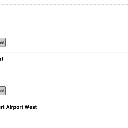
phí
rt
phí
rt Airport West