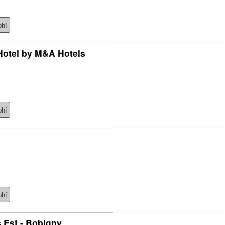
phí
Hotel by M&A Hotels
phí
phí
 Est - Bobigny