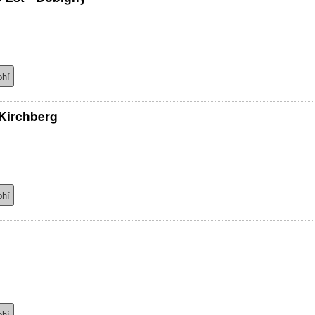
phí
Kirchberg
phí
phí