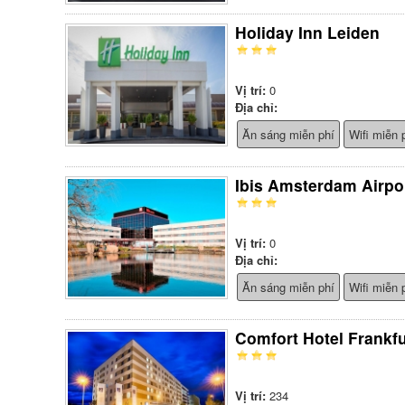
Holiday Inn Leiden
Vị trí:
0
Địa chỉ:
Ăn sáng miễn phí
Wifi miễn 
Ibis Amsterdam Airpo
Vị trí:
0
Địa chỉ:
Ăn sáng miễn phí
Wifi miễn 
Comfort Hotel Frankfu
Vị trí:
234