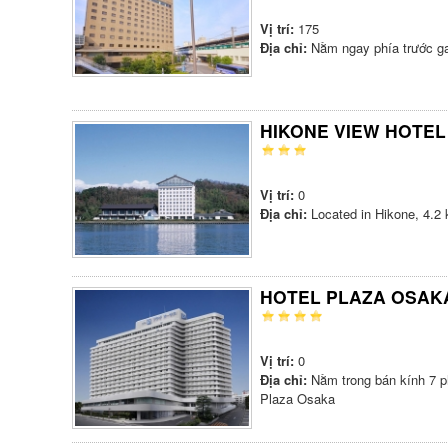
Vị trí:
175
Địa chỉ:
Nằm ngay phía trước ga
HIKONE VIEW HOTEL
Vị trí:
0
Địa chỉ:
Located in Hikone, 4.2
HOTEL PLAZA OSAK
Vị trí:
0
Địa chỉ:
Nằm trong bán kính 7 p
Plaza Osaka