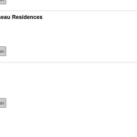
iseau Residences
phí
phí