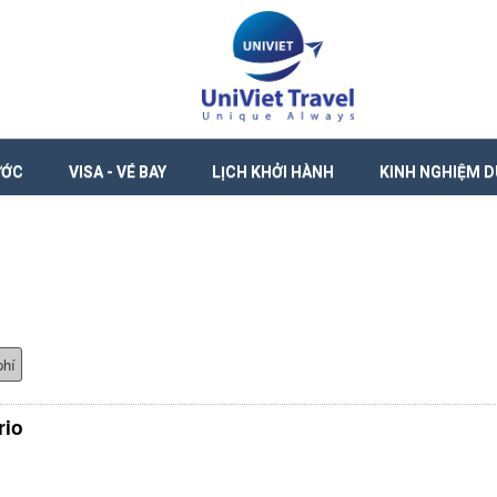
ƯỚC
VISA - VÉ BAY
LỊCH KHỞI HÀNH
KINH NGHIỆM D
phí
rio