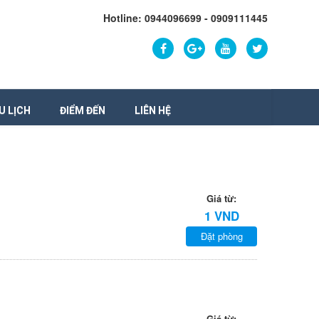
Hotline: 0944096699 - 0909111445
U LỊCH
ĐIỂM ĐẾN
LIÊN HỆ
Giá từ:
1 VND
Đặt phòng
Giá từ: