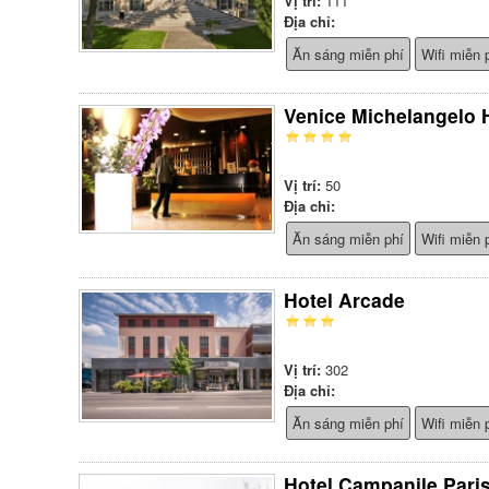
Vị trí:
111
Địa chỉ:
Ăn sáng miễn phí
Wifi miễn 
Venice Michelangelo 
Vị trí:
50
Địa chỉ:
Ăn sáng miễn phí
Wifi miễn 
Hotel Arcade
Vị trí:
302
Địa chỉ:
Ăn sáng miễn phí
Wifi miễn 
Hotel Campanile Paris