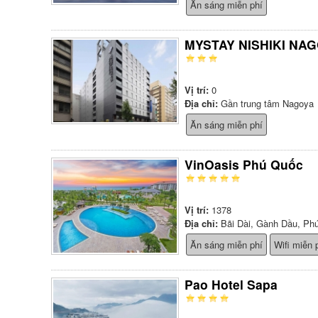
Ăn sáng miễn phí
MYSTAY NISHIKI NA
Vị trí:
0
Địa chỉ:
Gần trung tâm Nagoya
Ăn sáng miễn phí
VinOasis Phú Quốc
Vị trí:
1378
Địa chỉ:
Bãi Dài, Gành Dầu, Ph
Ăn sáng miễn phí
Wifi miễn 
Pao Hotel Sapa