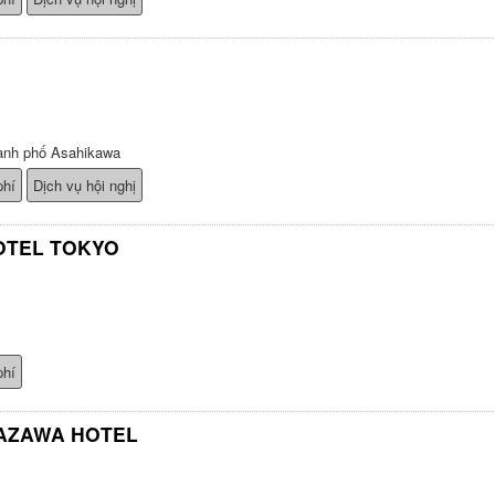
ành phố Asahikawa
phí
Dịch vụ hội nghị
OTEL TOKYO
phí
AZAWA HOTEL