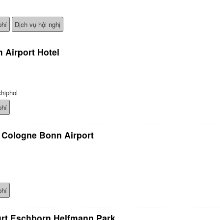
phí
Dịch vụ hội nghị
 Airport Hotel
hiphol
phí
 Cologne Bonn Airport
phí
urt Eschborn Helfmann Park