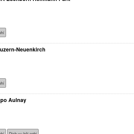
phí
Luzern-Neuenkirch
phí
xpo Aulnay
phí
Dịch vụ hội nghị