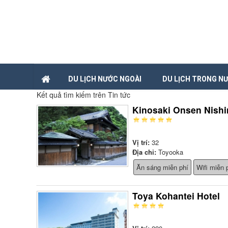
DU LỊCH NƯỚC NGOÀI
DU LỊCH TRONG N
Kết quả tìm kiếm trên Tin tức
Kinosaki Onsen Nish
Vị trí:
32
Địa chỉ:
Toyooka
Ăn sáng miễn phí
Wifi miễn 
Toya Kohantei Hotel