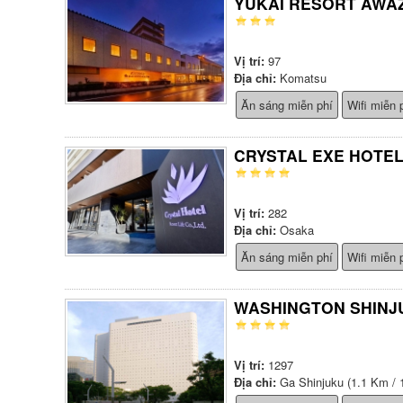
YUKAI RESORT AWA
Vị trí:
97
Địa chỉ:
Komatsu
Ăn sáng miễn phí
Wifi miễn 
CRYSTAL EXE HOTE
Vị trí:
282
Địa chỉ:
Osaka
Ăn sáng miễn phí
Wifi miễn 
WASHINGTON SHINJ
Vị trí:
1297
Địa chỉ:
Ga Shinjuku (1.1 Km / 1