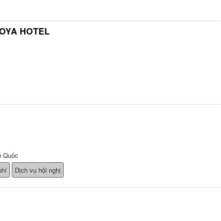
GOYA HOTEL
ú Quốc
phí
Dịch vụ hội nghị