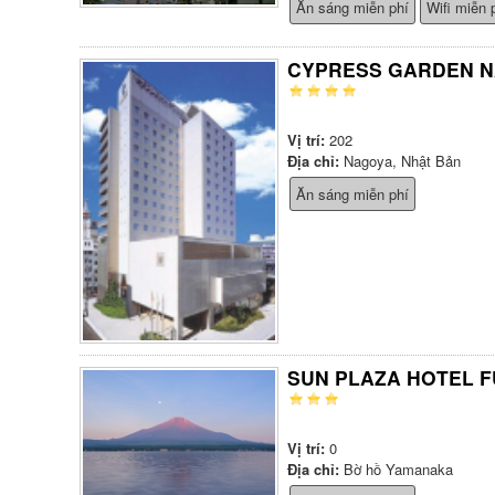
Ăn sáng miễn phí
Wifi miễn 
CYPRESS GARDEN 
Vị trí:
202
Địa chỉ:
Nagoya, Nhật Bản
Ăn sáng miễn phí
SUN PLAZA HOTEL F
Vị trí:
0
Địa chỉ:
Bờ hồ Yamanaka