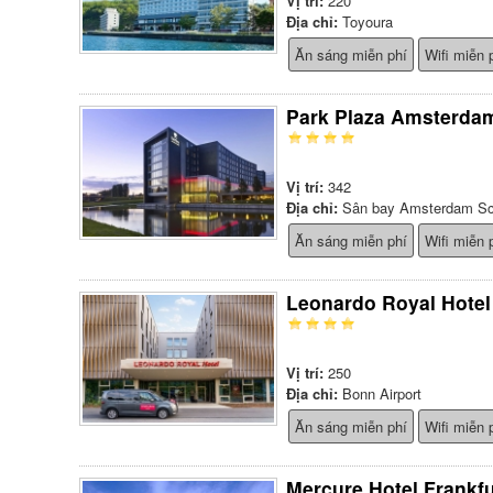
Vị trí:
220
Địa chỉ:
Toyoura
Ăn sáng miễn phí
Wifi miễn 
Park Plaza Amsterdam
Vị trí:
342
Địa chỉ:
Sân bay Amsterdam Sc
Ăn sáng miễn phí
Wifi miễn 
Leonardo Royal Hotel
Vị trí:
250
Địa chỉ:
Bonn Airport
Ăn sáng miễn phí
Wifi miễn 
Mercure Hotel Frankf