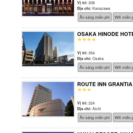
Vị trí:
208
Địa chỉ:
Kanazawa
Ăn sáng miễn phí
Wifi miễn 
OSAKA HINODE HOT
Vị trí:
354
Địa chỉ:
Osaka
Ăn sáng miễn phí
Wifi miễn 
ROUTE INN GRANTIA
Vị trí:
224
Địa chỉ:
Aichi
Ăn sáng miễn phí
Wifi miễn 