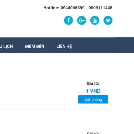
Hotline: 0944096699 - 0909111445
U LỊCH
ĐIỂM ĐẾN
LIÊN HỆ
Giá từ:
1 VND
Đặt phòng
Giá từ: