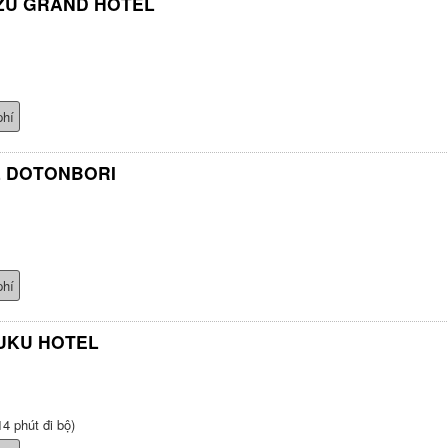
ZU GRAND HOTEL
phí
L DOTONBORI
phí
UKU HOTEL
4 phút đi bộ)