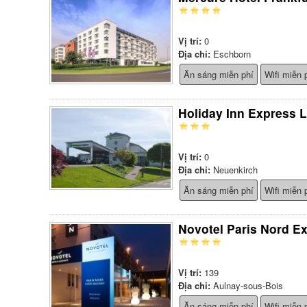
Vị trí:
0
Địa chỉ:
Eschborn
Ăn sáng miễn phí
Wifi miễn 
Holiday Inn Express 
Vị trí:
0
Địa chỉ:
Neuenkirch
Ăn sáng miễn phí
Wifi miễn 
Novotel Paris Nord E
Vị trí:
139
Địa chỉ:
Aulnay-sous-Bois
Ăn sáng miễn phí
Wifi miễn 