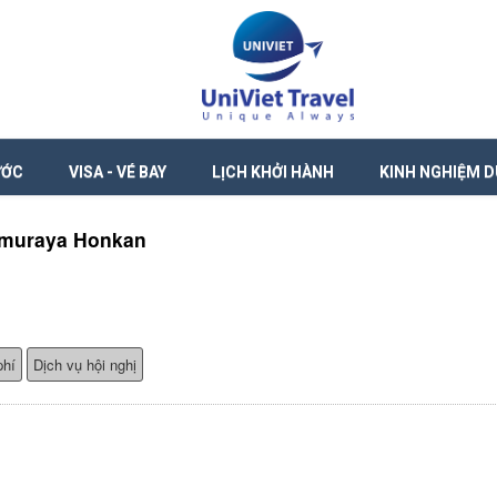
ƯỚC
VISA - VÉ BAY
LỊCH KHỞI HÀNH
KINH NGHIỆM D
imuraya Honkan
phí
Dịch vụ hội nghị