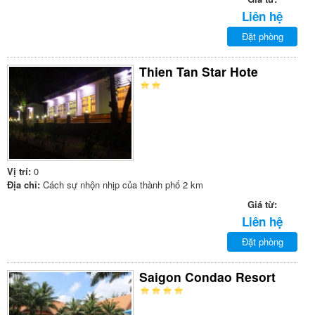
Liên hệ
Đặt phòng
Thien Tan Star Hote
Vị trí:
0
Địa chỉ:
Cách sự nhộn nhịp của thành phố 2 km
Giá từ:
Liên hệ
Đặt phòng
Saigon Condao Resort