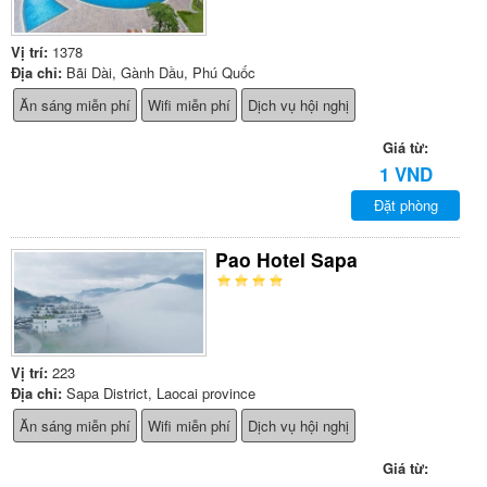
Vị trí:
1378
Địa chỉ:
Bãi Dài, Gành Dầu, Phú Quốc
Ăn sáng miễn phí
Wifi miễn phí
Dịch vụ hội nghị
Giá từ:
1 VND
Đặt phòng
Pao Hotel Sapa
Vị trí:
223
Địa chỉ:
Sapa District, Laocai province
Ăn sáng miễn phí
Wifi miễn phí
Dịch vụ hội nghị
Giá từ: