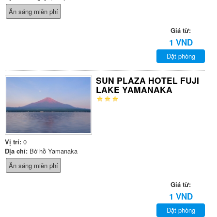
Ăn sáng miễn phí
Giá từ:
1 VND
Đặt phòng
SUN PLAZA HOTEL FUJI
LAKE YAMANAKA
Vị trí:
0
Địa chỉ:
Bờ hồ Yamanaka
Ăn sáng miễn phí
Giá từ:
1 VND
Đặt phòng