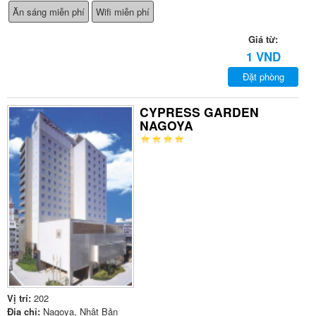
Ăn sáng miễn phí
Wifi miễn phí
Giá từ:
1 VND
Đặt phòng
CYPRESS GARDEN
NAGOYA
Vị trí:
202
Địa chỉ:
Nagoya, Nhật Bản