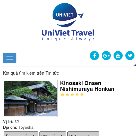
Kết quả tìm kiếm trên Tin tức
Kinosaki Onsen
Nishimuraya Honkan
Vị trí:
32
Địa chỉ:
Toyooka