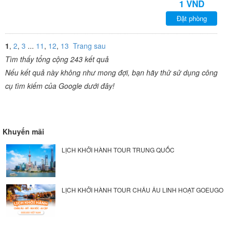
1 VND
Đặt phòng
1
,
2
,
3
...
11
,
12
,
13
Trang sau
Tìm thấy tổng cộng 243 kết quả
Nếu kết quả này không như mong đợi, bạn hãy thử sử dụng công
cụ tìm kiếm của Google dưới đây!
Khuyến mãi
LỊCH KHỞI HÀNH TOUR TRUNG QUỐC
LỊCH KHỞI HÀNH TOUR CHÂU ÂU LINH HOẠT GOEUGO