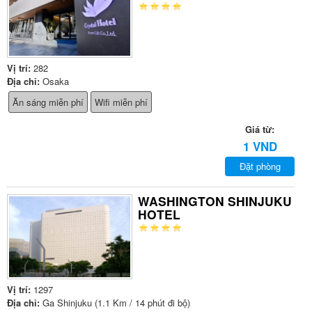
Vị trí:
282
Địa chỉ:
Osaka
Ăn sáng miễn phí
Wifi miễn phí
Giá từ:
1 VND
Đặt phòng
WASHINGTON SHINJUKU
HOTEL
Vị trí:
1297
Địa chỉ:
Ga Shinjuku (1.1 Km / 14 phút đi bộ)