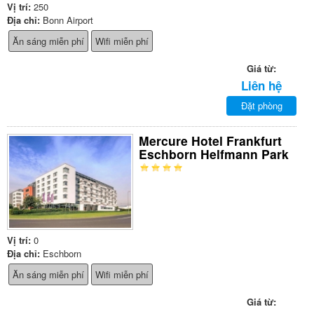
Vị trí:
250
Địa chỉ:
Bonn Airport
Ăn sáng miễn phí
Wifi miễn phí
Giá từ:
Liên hệ
Đặt phòng
Mercure Hotel Frankfurt
Eschborn Helfmann Park
Vị trí:
0
Địa chỉ:
Eschborn
Ăn sáng miễn phí
Wifi miễn phí
Giá từ: