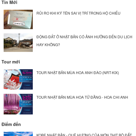
Tin Mới
RỦI RO KHI KÝ TÊN SAI VỊ TRÍ TRONG HỘ CHIẾU
ĐỘNG ĐẤT Ở NHẬT BẢN CÓ ẢNH HƯỞNG ĐẾN DU LỊCH
HAY KHÔNG?
Tour mới
TOUR NHẬT BẢN MÙA HOA ANH ĐÀO (NRT-KIX)
TOUR NHẬT BẢN MÙA HOA TỬ ĐẰNG - HOA CHI ANH
Điểm đến
KOBE NHẬT BẢN - QUÊ HƯƠNG CỦA MÓN THỊT BÒ ĐẮT