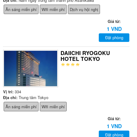
Địa chỉ:
Nằm ngay trung tâm thành phố Asahikawa
Ăn sáng miễn phí
Wifi miễn phí
Dịch vụ hội nghị
Giá từ:
1 VND
Đặt phòng
DAIICHI RYOGOKU
HOTEL TOKYO
Vị trí:
334
Địa chỉ:
Trung tâm Tokyo
Ăn sáng miễn phí
Wifi miễn phí
Giá từ:
1 VND
Đặt phòng