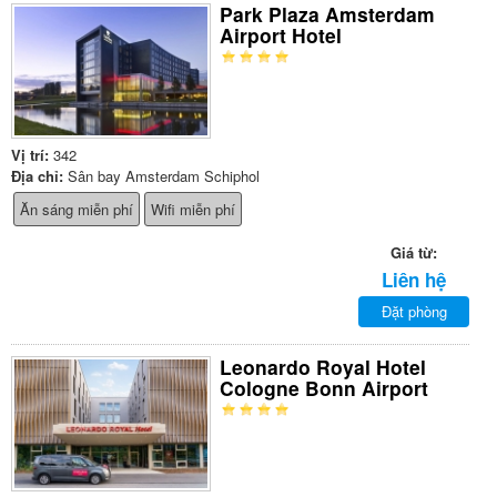
Park Plaza Amsterdam
Airport Hotel
Vị trí:
342
Địa chỉ:
Sân bay Amsterdam Schiphol
Ăn sáng miễn phí
Wifi miễn phí
Giá từ:
Liên hệ
Đặt phòng
Leonardo Royal Hotel
Cologne Bonn Airport