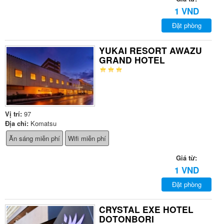
1 VND
Đặt phòng
YUKAI RESORT AWAZU
GRAND HOTEL
Vị trí:
97
Địa chỉ:
Komatsu
Ăn sáng miễn phí
Wifi miễn phí
Giá từ:
1 VND
Đặt phòng
CRYSTAL EXE HOTEL
DOTONBORI