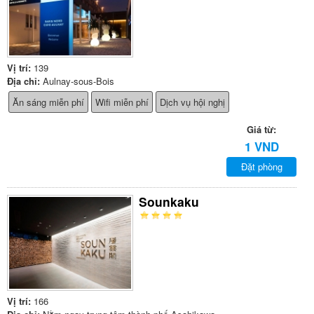
Vị trí:
139
Địa chỉ:
Aulnay-sous-Bois
Ăn sáng miễn phí
Wifi miễn phí
Dịch vụ hội nghị
Giá từ:
1 VND
Đặt phòng
Sounkaku
Vị trí:
166