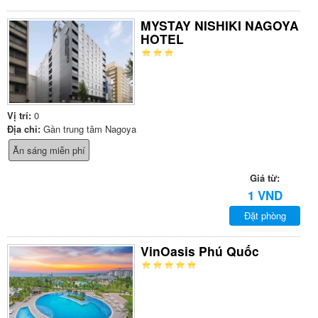
MYSTAY NISHIKI NAGOYA
HOTEL
Vị trí:
0
Địa chỉ:
Gần trung tâm Nagoya
Ăn sáng miễn phí
Giá từ:
1 VND
Đặt phòng
VinOasis Phú Quốc