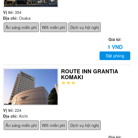
Vị trí:
354
Địa chỉ:
Osaka
Ăn sáng miễn phí
Wifi miễn phí
Dịch vụ hội nghị
Giá từ:
1 VND
Đặt phòng
ROUTE INN GRANTIA
KOMAKI
Vị trí:
224
Địa chỉ:
Aichi
Ăn sáng miễn phí
Wifi miễn phí
Dịch vụ hội nghị
Giá từ: