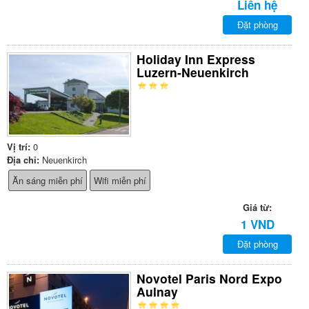
Liên hệ
Đặt phòng
Holiday Inn Express
Luzern-Neuenkirch
Vị trí:
0
Địa chỉ:
Neuenkirch
Ăn sáng miễn phí
Wifi miễn phí
Giá từ:
1 VND
Đặt phòng
Novotel Paris Nord Expo
Aulnay