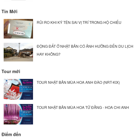
Tin Mới
RỦI RO KHI KÝ TÊN SAI VỊ TRÍ TRONG HỘ CHIẾU
ĐỘNG ĐẤT Ở NHẬT BẢN CÓ ẢNH HƯỞNG ĐẾN DU LỊCH
HAY KHÔNG?
Tour mới
TOUR NHẬT BẢN MÙA HOA ANH ĐÀO (NRT-KIX)
TOUR NHẬT BẢN MÙA HOA TỬ ĐẰNG - HOA CHI ANH
Điểm đến