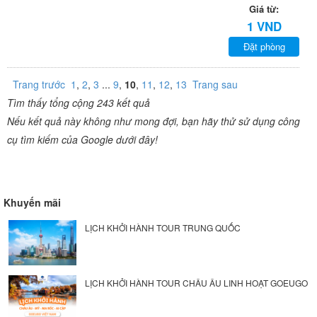
Giá từ:
1 VND
Đặt phòng
Trang trước
1
,
2
,
3
...
9
,
10
,
11
,
12
,
13
Trang sau
Tìm thấy tổng cộng 243 kết quả
Nếu kết quả này không như mong đợi, bạn hãy thử sử dụng công
cụ tìm kiếm của Google dưới đây!
Khuyến mãi
LỊCH KHỞI HÀNH TOUR TRUNG QUỐC
LỊCH KHỞI HÀNH TOUR CHÂU ÂU LINH HOẠT GOEUGO