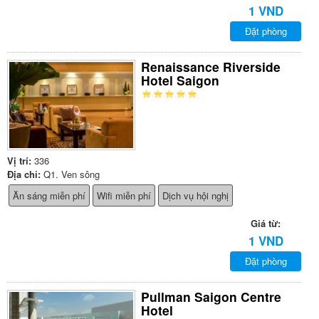
1 VND
Đặt phòng
Renaissance Riverside
Hotel Saigon
Vị trí:
336
Địa chỉ:
Q1. Ven sông
Ăn sáng miễn phí
Wifi miễn phí
Dịch vụ hội nghị
Giá từ:
1 VND
Đặt phòng
Pullman Saigon Centre
Hotel