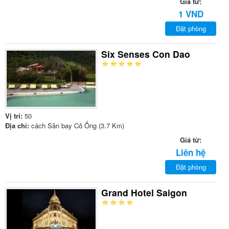
Giá từ:
1 VND
Đặt phòng
Six Senses Con Dao
Vị trí:
50
Địa chỉ:
cách Sân bay Cỏ Ống (3.7 Km)
Giá từ:
Liên hệ
Đặt phòng
Grand Hotel Saigon