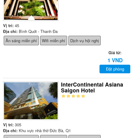
Vị trí:
45
Địa chỉ:
Bình Quới - Thanh Đa
Ăn sáng miễn phí
Wifi miễn phí
Dịch vụ hội nghị
Giá từ:
1 VND
Đặt phòng
InterContinental Asiana
Saigon Hotel
Vị trí:
305
Địa chỉ:
Khu vực nhà thờ Đức Bà, Q1