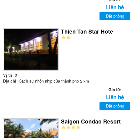
Liên hệ
Đặt phòng
Thien Tan Star Hote
Vị trí:
0
Địa chỉ:
Cách sự nhộn nhịp của thành phố 2 km
Giá từ:
Liên hệ
Đặt phòng
Saigon Condao Resort