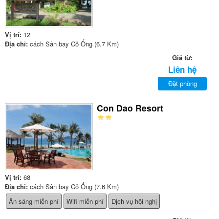
Vị trí:
12
Địa chỉ:
cách Sân bay Cỏ Ống (6.7 Km)
Giá từ:
Liên hệ
Đặt phòng
Con Dao Resort
Vị trí:
68
Địa chỉ:
cách Sân bay Cỏ Ống (7.6 Km)
Ăn sáng miễn phí
Wifi miễn phí
Dịch vụ hội nghị