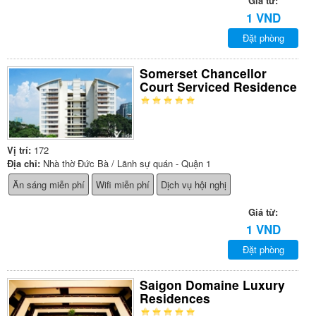
Giá từ:
1 VND
Đặt phòng
Somerset Chancellor
Court Serviced Residence
Vị trí:
172
Địa chỉ:
Nhà thờ Đức Bà / Lãnh sự quán - Quận 1
Ăn sáng miễn phí
Wifi miễn phí
Dịch vụ hội nghị
Giá từ:
1 VND
Đặt phòng
Saigon Domaine Luxury
Residences