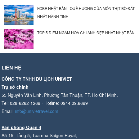
KOBE NHẬT BẢN - QUÊ HƯƠNG CỦA MÓN THỊT BÒ ĐẮT
NHẤT HÀNH TINH
TOP 5 ĐIỂM NGẮM HOA CHI ANH ĐẸP NHẤT NHẬT BẢN
LIÊN HỆ
CÔNG TY TNHH DU LỊCH UNIVIET
Trụ sở chính
55 Nguyễn Văn Linh, Phường Tân Thuận, TP. Hồ Chí Minh.
Tel: 028-6262-1269 - Hotline: 0944.09.6699
Email:
info@univietravel.com
Văn phòng Quận 4
A5-15, Tầng 5, Tòa nhà Saigon Royal,