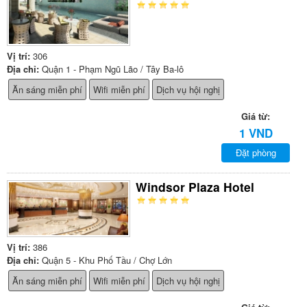
Vị trí:
306
Địa chỉ:
Quận 1 - Phạm Ngũ Lão / Tây Ba-lô
Ăn sáng miễn phí
Wifi miễn phí
Dịch vụ hội nghị
Giá từ:
1 VND
Đặt phòng
Windsor Plaza Hotel
Vị trí:
386
Địa chỉ:
Quận 5 - Khu Phố Tầu / Chợ Lớn
Ăn sáng miễn phí
Wifi miễn phí
Dịch vụ hội nghị