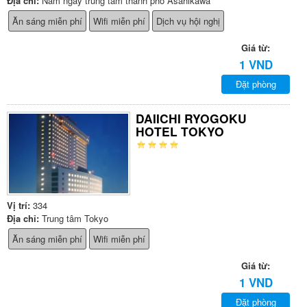
Địa chỉ:
Nằm ngay trung tâm thành phố Asahikawa
Ăn sáng miễn phí
Wifi miễn phí
Dịch vụ hội nghị
Giá từ:
1 VND
Đặt phòng
DAIICHI RYOGOKU
HOTEL TOKYO
Vị trí:
334
Địa chỉ:
Trung tâm Tokyo
Ăn sáng miễn phí
Wifi miễn phí
Giá từ:
1 VND
Đặt phòng