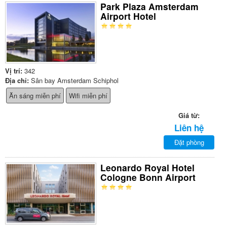
Park Plaza Amsterdam
Airport Hotel
Vị trí:
342
Địa chỉ:
Sân bay Amsterdam Schiphol
Ăn sáng miễn phí
Wifi miễn phí
Giá từ:
Liên hệ
Đặt phòng
Leonardo Royal Hotel
Cologne Bonn Airport