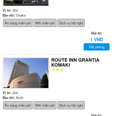
Vị trí:
354
Địa chỉ:
Osaka
Ăn sáng miễn phí
Wifi miễn phí
Dịch vụ hội nghị
Giá từ:
1 VND
Đặt phòng
ROUTE INN GRANTIA
KOMAKI
Vị trí:
224
Địa chỉ:
Aichi
Ăn sáng miễn phí
Wifi miễn phí
Dịch vụ hội nghị
Giá từ: