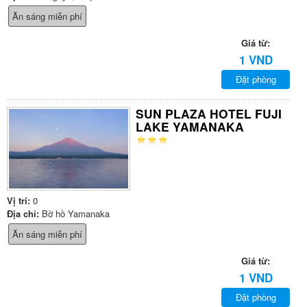
Ăn sáng miễn phí
Giá từ:
1 VND
Đặt phòng
SUN PLAZA HOTEL FUJI
LAKE YAMANAKA
Vị trí:
0
Địa chỉ:
Bờ hồ Yamanaka
Ăn sáng miễn phí
Giá từ:
1 VND
Đặt phòng