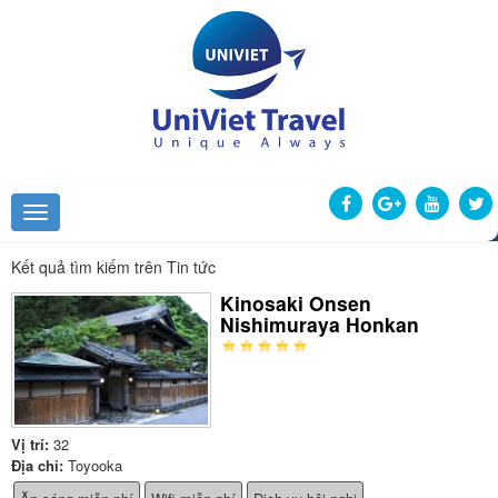
Kết quả tìm kiếm trên Tin tức
Kinosaki Onsen
Nishimuraya Honkan
Vị trí:
32
Địa chỉ:
Toyooka