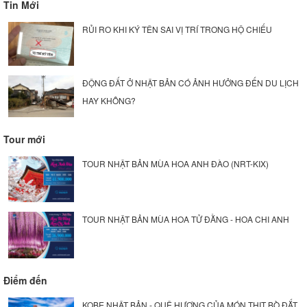
Tin Mới
RỦI RO KHI KÝ TÊN SAI VỊ TRÍ TRONG HỘ CHIẾU
ĐỘNG ĐẤT Ở NHẬT BẢN CÓ ẢNH HƯỞNG ĐẾN DU LỊCH
HAY KHÔNG?
Tour mới
TOUR NHẬT BẢN MÙA HOA ANH ĐÀO (NRT-KIX)
TOUR NHẬT BẢN MÙA HOA TỬ ĐẰNG - HOA CHI ANH
Điểm đến
KOBE NHẬT BẢN - QUÊ HƯƠNG CỦA MÓN THỊT BÒ ĐẮT