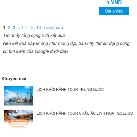
1 VND
Đặt phòng
1
,
2
,
3
...
11
,
12
,
13
Trang sau
Tìm thấy tổng cộng 243 kết quả
Nếu kết quả này không như mong đợi, bạn hãy thử sử dụng công
cụ tìm kiếm của Google dưới đây!
Khuyến mãi
LỊCH KHỞI HÀNH TOUR TRUNG QUỐC
LỊCH KHỞI HÀNH TOUR CHÂU ÂU LINH HOẠT GOEUGO