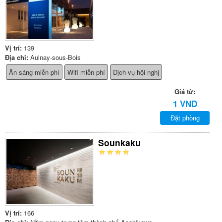
Vị trí:
139
Địa chỉ:
Aulnay-sous-Bois
Ăn sáng miễn phí
Wifi miễn phí
Dịch vụ hội nghị
Giá từ:
1 VND
Đặt phòng
Sounkaku
Vị trí:
166