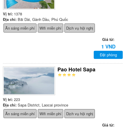
Vị trí:
1378
Địa chỉ:
Bãi Dài, Gành Dầu, Phú Quốc
Ăn sáng miễn phí
Wifi miễn phí
Dịch vụ hội nghị
Giá từ:
1 VND
Đặt phòng
Pao Hotel Sapa
Vị trí:
223
Địa chỉ:
Sapa District, Laocai province
Ăn sáng miễn phí
Wifi miễn phí
Dịch vụ hội nghị
Giá từ: