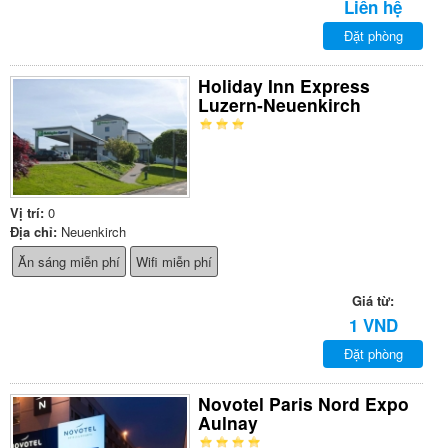
Liên hệ
Đặt phòng
Holiday Inn Express
Luzern-Neuenkirch
Vị trí:
0
Địa chỉ:
Neuenkirch
Ăn sáng miễn phí
Wifi miễn phí
Giá từ:
1 VND
Đặt phòng
Novotel Paris Nord Expo
Aulnay