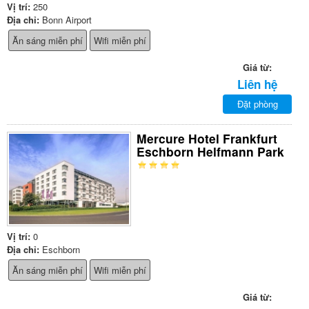
Vị trí:
250
Địa chỉ:
Bonn Airport
Ăn sáng miễn phí
Wifi miễn phí
Giá từ:
Liên hệ
Đặt phòng
Mercure Hotel Frankfurt
Eschborn Helfmann Park
Vị trí:
0
Địa chỉ:
Eschborn
Ăn sáng miễn phí
Wifi miễn phí
Giá từ: