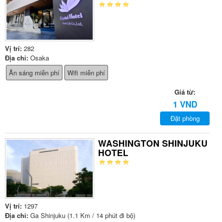
Vị trí:
282
Địa chỉ:
Osaka
Ăn sáng miễn phí
Wifi miễn phí
Giá từ:
1 VND
Đặt phòng
WASHINGTON SHINJUKU
HOTEL
Vị trí:
1297
Địa chỉ:
Ga Shinjuku (1.1 Km / 14 phút đi bộ)