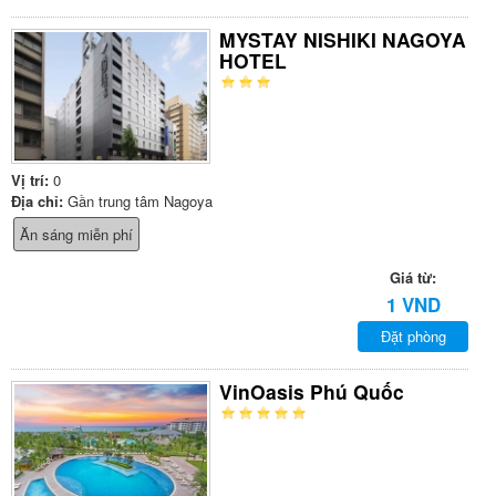
MYSTAY NISHIKI NAGOYA
HOTEL
Vị trí:
0
Địa chỉ:
Gần trung tâm Nagoya
Ăn sáng miễn phí
Giá từ:
1 VND
Đặt phòng
VinOasis Phú Quốc