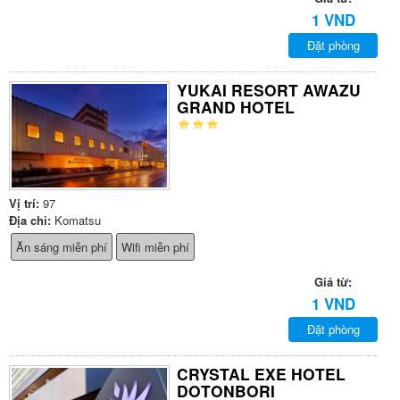
1 VND
Đặt phòng
YUKAI RESORT AWAZU
GRAND HOTEL
Vị trí:
97
Địa chỉ:
Komatsu
Ăn sáng miễn phí
Wifi miễn phí
Giá từ:
1 VND
Đặt phòng
CRYSTAL EXE HOTEL
DOTONBORI