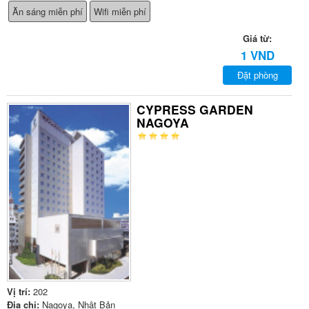
Ăn sáng miễn phí
Wifi miễn phí
Giá từ:
1 VND
Đặt phòng
CYPRESS GARDEN
NAGOYA
Vị trí:
202
Địa chỉ:
Nagoya, Nhật Bản