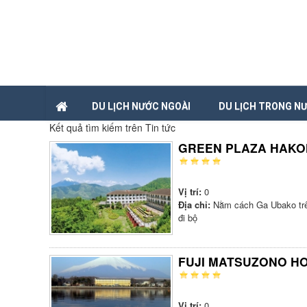
DU LỊCH NƯỚC NGOÀI
DU LỊCH TRONG N
Kết quả tìm kiếm trên Tin tức
GREEN PLAZA HAKO
Vị trí:
0
Địa chỉ:
Nằm cách Ga Ubako trê
đi bộ
FUJI MATSUZONO H
Vị trí:
0