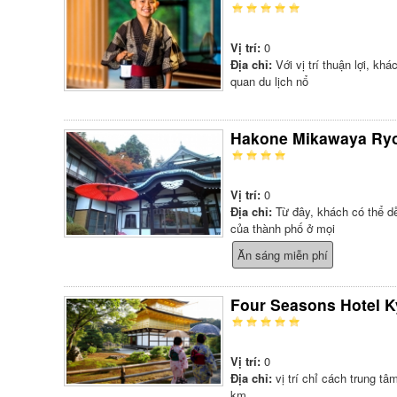
Vị trí:
0
Địa chỉ:
Với vị trí thuận lợi, k
quan du lịch nổ
Hakone Mikawaya Ry
Vị trí:
0
Địa chỉ:
Từ đây, khách có thể d
của thành phố ở mọi
Ăn sáng miễn phí
Four Seasons Hotel K
Vị trí:
0
Địa chỉ:
vị trí chỉ cách trung t
km,