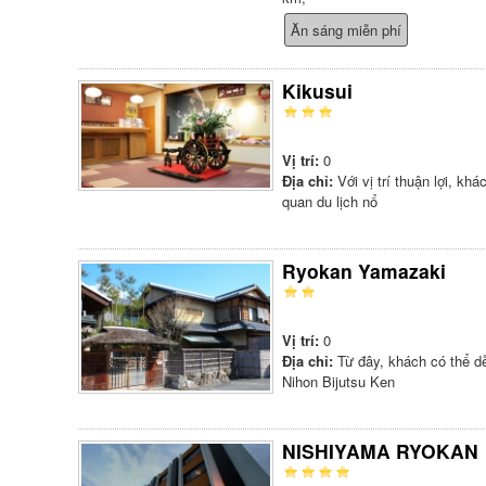
Ăn sáng miễn phí
Kikusui
Vị trí:
0
Địa chỉ:
Với vị trí thuận lợi, k
quan du lịch nổ
Ryokan Yamazaki
Vị trí:
0
Địa chỉ:
Từ đây, khách có thể d
Nihon Bijutsu Ken
NISHIYAMA RYOKAN