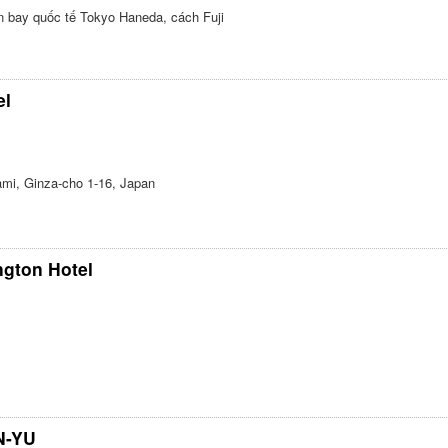
n bay quốc tế Tokyo Haneda, cách Fuji
el
mi, Ginza-cho 1-16, Japan
ngton Hotel
N-YU