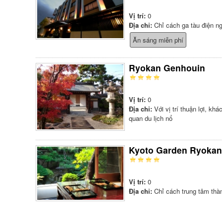
Vị trí:
0
Địa chỉ:
Chỉ cách ga tàu điện n
Ăn sáng miễn phí
Ryokan Genhouin
Vị trí:
0
Địa chỉ:
Với vị trí thuận lợi, k
quan du lịch nổ
Kyoto Garden Ryokan
Vị trí:
0
Địa chỉ:
Chỉ cách trung tâm thà