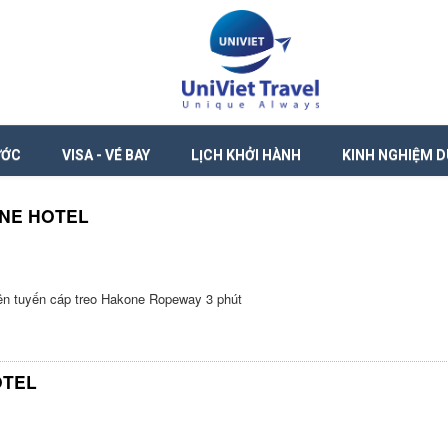
ƯỚC
VISA - VÉ BAY
LỊCH KHỞI HÀNH
KINH NGHIỆM D
NE HOTEL
n tuyến cáp treo Hakone Ropeway 3 phút
OTEL