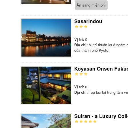
Ăn sáng miễn phí
Sasarindou
Vị trí:
0
Địa chỉ:
Vị trí thuận lợi ở ngắm
của thành phố Kyoto
Koyasan Onsen Fukuc
Vị trí:
0
Địa chỉ:
Tọa lạc tại trung tâm 
Suiran - a Luxury Col