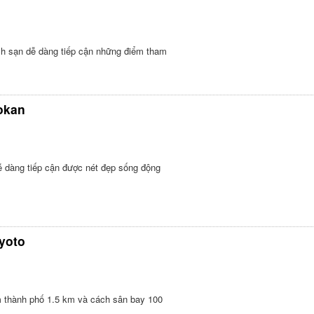
hách sạn dễ dàng tiếp cận những điểm tham
okan
ễ dàng tiếp cận được nét đẹp sống động
yoto
âm thành phố 1.5 km và cách sân bay 100