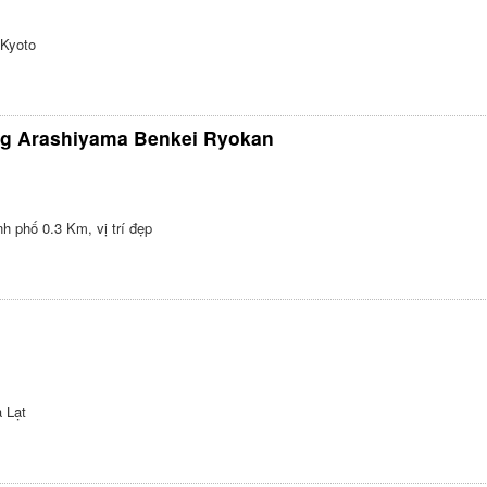
c Kyoto
ng Arashiyama Benkei Ryokan
h phố 0.3 Km, vị trí đẹp
 Lạt