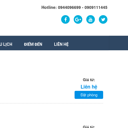
Hotline: 0944096699 - 0909111445
U LỊCH
ĐIỂM ĐẾN
LIÊN HỆ
Giá từ:
Liên hệ
Đặt phòng
Giá từ: