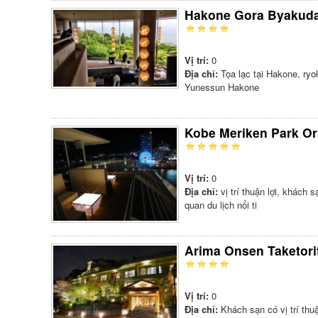
Hakone Gora Byakud
Vị trí:
0
Địa chỉ:
Tọa lạc tại Hakone, ry
Yunessun Hakone
Kobe Meriken Park Ori
Vị trí:
0
Địa chỉ:
vị trí thuận lợi, khách
quan du lịch nổi ti
Arima Onsen Taketor
Vị trí:
0
Địa chỉ:
Khách sạn có vị trí thuậ