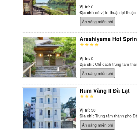
Vị trí:
0
Địa chỉ:
có vị trí thuận lợi thuộ
Ăn sáng miễn phí
Arashiyama Hot Spri
Vị trí:
0
Địa chỉ:
Chỉ cách trung tâm thàn
Ăn sáng miễn phí
Rum Vàng II Đà Lạt
Vị trí:
50
Địa chỉ:
Trung tâm thành phố Đà
Ăn sáng miễn phí