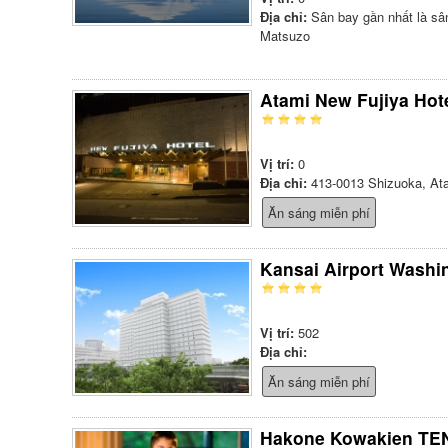
Địa chỉ:
Sân bay gần nhất là sâ
Matsuzo
Atami New Fujiya Hot
Vị trí:
0
Địa chỉ:
413-0013 Shizuoka, Ata
Ăn sáng miễn phí
Kansai Airport Washi
Vị trí:
502
Địa chỉ:
Ăn sáng miễn phí
Hakone Kowakien TE