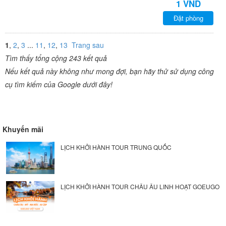
1 VND
Đặt phòng
1
,
2
,
3
...
11
,
12
,
13
Trang sau
Tìm thấy tổng cộng 243 kết quả
Nếu kết quả này không như mong đợi, bạn hãy thử sử dụng công
cụ tìm kiếm của Google dưới đây!
Khuyến mãi
LỊCH KHỞI HÀNH TOUR TRUNG QUỐC
LỊCH KHỞI HÀNH TOUR CHÂU ÂU LINH HOẠT GOEUGO