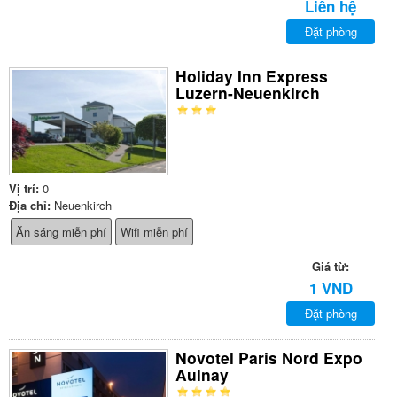
Liên hệ
Đặt phòng
Holiday Inn Express
Luzern-Neuenkirch
Vị trí:
0
Địa chỉ:
Neuenkirch
Ăn sáng miễn phí
Wifi miễn phí
Giá từ:
1 VND
Đặt phòng
Novotel Paris Nord Expo
Aulnay