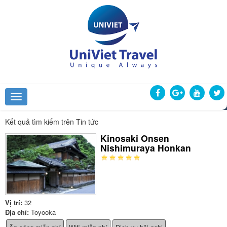
Kết quả tìm kiếm trên Tin tức
Kinosaki Onsen
Nishimuraya Honkan
Vị trí:
32
Địa chỉ:
Toyooka