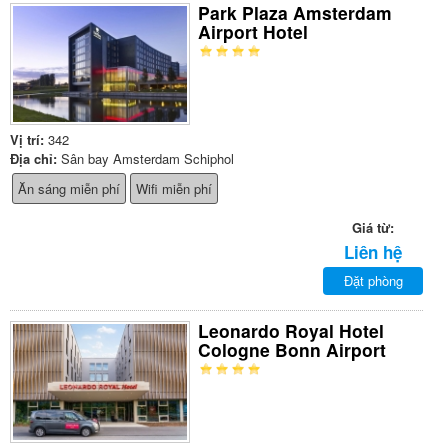
Park Plaza Amsterdam
Airport Hotel
Vị trí:
342
Địa chỉ:
Sân bay Amsterdam Schiphol
Ăn sáng miễn phí
Wifi miễn phí
Giá từ:
Liên hệ
Đặt phòng
Leonardo Royal Hotel
Cologne Bonn Airport