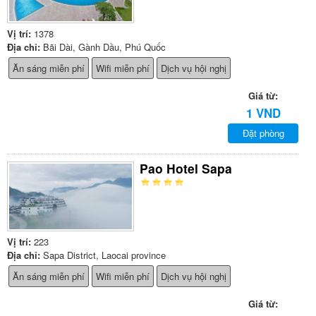
Vị trí:
1378
Địa chỉ:
Bãi Dài, Gành Dầu, Phú Quốc
Ăn sáng miễn phí
Wifi miễn phí
Dịch vụ hội nghị
Giá từ:
1 VND
Đặt phòng
Pao Hotel Sapa
Vị trí:
223
Địa chỉ:
Sapa District, Laocai province
Ăn sáng miễn phí
Wifi miễn phí
Dịch vụ hội nghị
Giá từ: