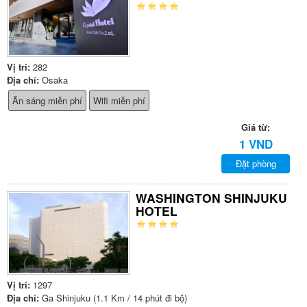
Vị trí:
282
Địa chỉ:
Osaka
Ăn sáng miễn phí
Wifi miễn phí
Giá từ:
1 VND
Đặt phòng
WASHINGTON SHINJUKU
HOTEL
Vị trí:
1297
Địa chỉ:
Ga Shinjuku (1.1 Km / 14 phút đi bộ)