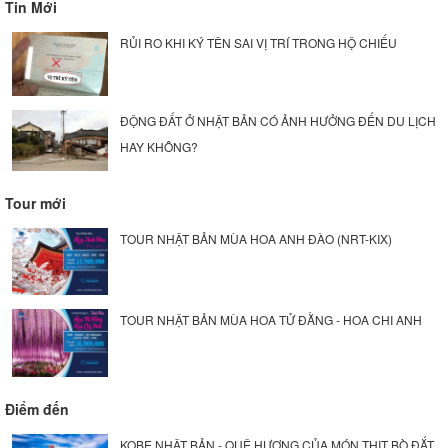
Tin Mới
RỦI RO KHI KÝ TÊN SAI VỊ TRÍ TRONG HỘ CHIẾU
ĐỘNG ĐẤT Ở NHẬT BẢN CÓ ẢNH HƯỞNG ĐẾN DU LỊCH
HAY KHÔNG?
Tour mới
TOUR NHẬT BẢN MÙA HOA ANH ĐÀO (NRT-KIX)
TOUR NHẬT BẢN MÙA HOA TỬ ĐẰNG - HOA CHI ANH
Điểm đến
KOBE NHẬT BẢN - QUÊ HƯƠNG CỦA MÓN THỊT BÒ ĐẮT