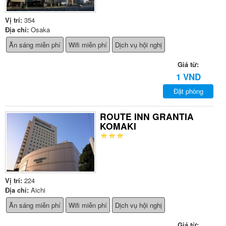
Vị trí:
354
Địa chỉ:
Osaka
Ăn sáng miễn phí
Wifi miễn phí
Dịch vụ hội nghị
Giá từ:
1 VND
Đặt phòng
ROUTE INN GRANTIA
KOMAKI
Vị trí:
224
Địa chỉ:
Aichi
Ăn sáng miễn phí
Wifi miễn phí
Dịch vụ hội nghị
Giá từ: