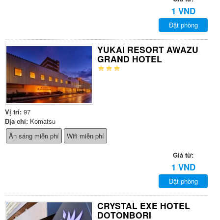
1 VND
Đặt phòng
YUKAI RESORT AWAZU
GRAND HOTEL
Vị trí:
97
Địa chỉ:
Komatsu
Ăn sáng miễn phí
Wifi miễn phí
Giá từ:
1 VND
Đặt phòng
CRYSTAL EXE HOTEL
DOTONBORI