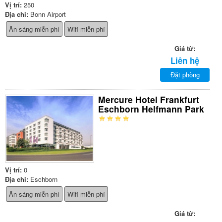
Vị trí:
250
Địa chỉ:
Bonn Airport
Ăn sáng miễn phí
Wifi miễn phí
Giá từ:
Liên hệ
Đặt phòng
Mercure Hotel Frankfurt
Eschborn Helfmann Park
Vị trí:
0
Địa chỉ:
Eschborn
Ăn sáng miễn phí
Wifi miễn phí
Giá từ: