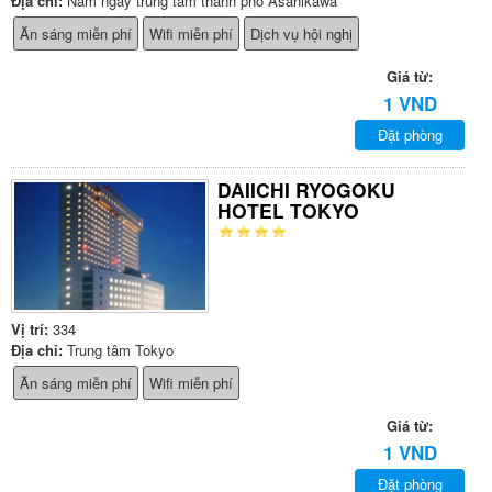
Địa chỉ:
Nằm ngay trung tâm thành phố Asahikawa
Ăn sáng miễn phí
Wifi miễn phí
Dịch vụ hội nghị
Giá từ:
1 VND
Đặt phòng
DAIICHI RYOGOKU
HOTEL TOKYO
Vị trí:
334
Địa chỉ:
Trung tâm Tokyo
Ăn sáng miễn phí
Wifi miễn phí
Giá từ:
1 VND
Đặt phòng