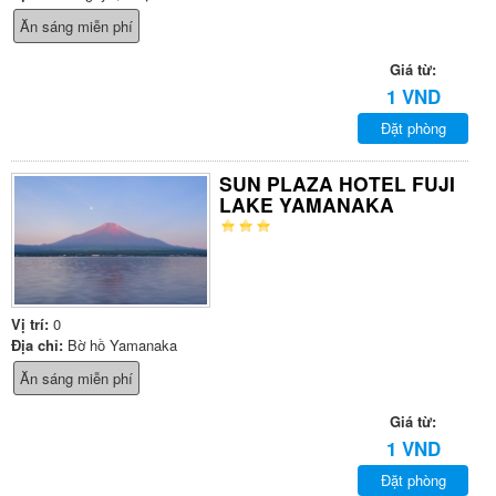
Ăn sáng miễn phí
Giá từ:
1 VND
Đặt phòng
SUN PLAZA HOTEL FUJI
LAKE YAMANAKA
Vị trí:
0
Địa chỉ:
Bờ hồ Yamanaka
Ăn sáng miễn phí
Giá từ:
1 VND
Đặt phòng