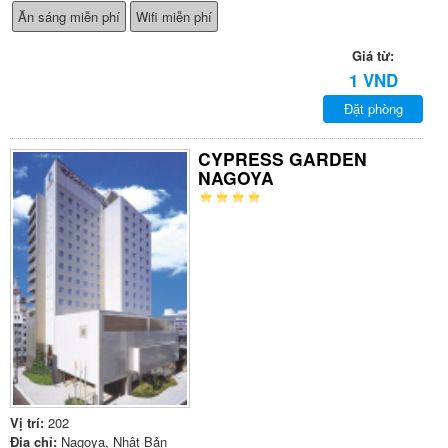
Ăn sáng miễn phí
Wifi miễn phí
Giá từ:
1 VND
Đặt phòng
CYPRESS GARDEN
NAGOYA
Vị trí:
202
Địa chỉ:
Nagoya, Nhật Bản