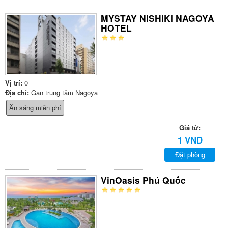
MYSTAY NISHIKI NAGOYA
HOTEL
Vị trí:
0
Địa chỉ:
Gần trung tâm Nagoya
Ăn sáng miễn phí
Giá từ:
1 VND
Đặt phòng
VinOasis Phú Quốc