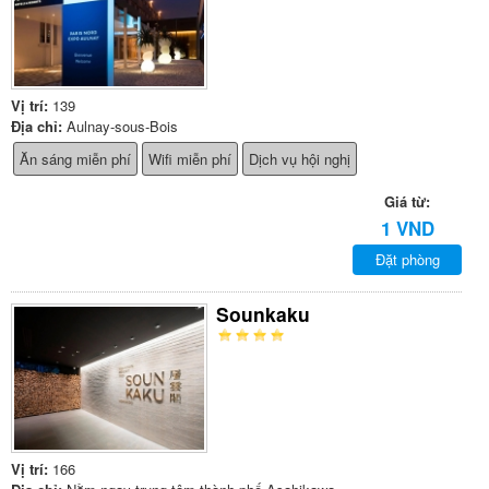
Vị trí:
139
Địa chỉ:
Aulnay-sous-Bois
Ăn sáng miễn phí
Wifi miễn phí
Dịch vụ hội nghị
Giá từ:
1 VND
Đặt phòng
Sounkaku
Vị trí:
166