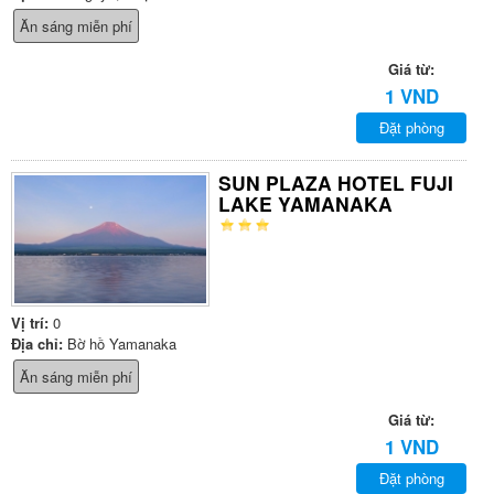
Ăn sáng miễn phí
Giá từ:
1 VND
Đặt phòng
SUN PLAZA HOTEL FUJI
LAKE YAMANAKA
Vị trí:
0
Địa chỉ:
Bờ hồ Yamanaka
Ăn sáng miễn phí
Giá từ:
1 VND
Đặt phòng