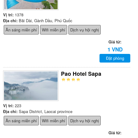
Vị trí:
1378
Địa chỉ:
Bãi Dài, Gành Dầu, Phú Quốc
Ăn sáng miễn phí
Wifi miễn phí
Dịch vụ hội nghị
Giá từ:
1 VND
Đặt phòng
Pao Hotel Sapa
Vị trí:
223
Địa chỉ:
Sapa District, Laocai province
Ăn sáng miễn phí
Wifi miễn phí
Dịch vụ hội nghị
Giá từ: