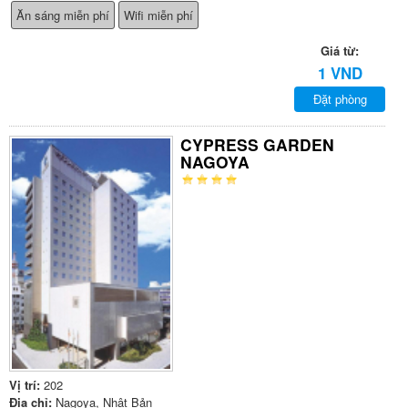
Ăn sáng miễn phí
Wifi miễn phí
Giá từ:
1 VND
Đặt phòng
CYPRESS GARDEN
NAGOYA
Vị trí:
202
Địa chỉ:
Nagoya, Nhật Bản