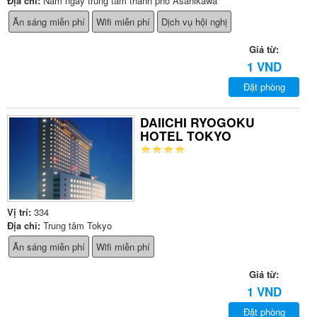
Địa chỉ:
Nằm ngay trung tâm thành phố Asahikawa
Ăn sáng miễn phí
Wifi miễn phí
Dịch vụ hội nghị
Giá từ:
1 VND
Đặt phòng
DAIICHI RYOGOKU
HOTEL TOKYO
Vị trí:
334
Địa chỉ:
Trung tâm Tokyo
Ăn sáng miễn phí
Wifi miễn phí
Giá từ:
1 VND
Đặt phòng