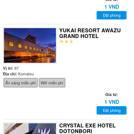
1 VND
Đặt phòng
YUKAI RESORT AWAZU
GRAND HOTEL
Vị trí:
97
Địa chỉ:
Komatsu
Ăn sáng miễn phí
Wifi miễn phí
Giá từ:
1 VND
Đặt phòng
CRYSTAL EXE HOTEL
DOTONBORI