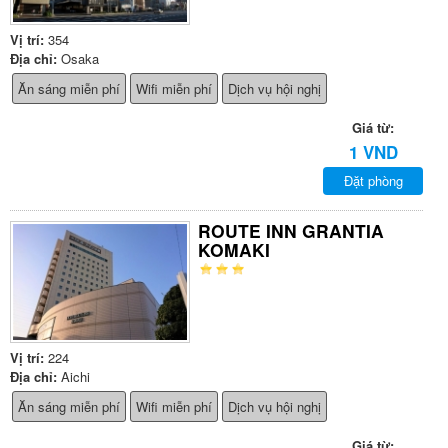
Vị trí:
354
Địa chỉ:
Osaka
Ăn sáng miễn phí
Wifi miễn phí
Dịch vụ hội nghị
Giá từ:
1 VND
Đặt phòng
ROUTE INN GRANTIA
KOMAKI
Vị trí:
224
Địa chỉ:
Aichi
Ăn sáng miễn phí
Wifi miễn phí
Dịch vụ hội nghị
Giá từ: