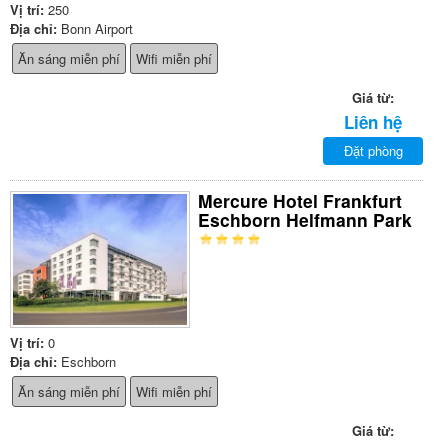
Vị trí:
250
Địa chỉ:
Bonn Airport
Ăn sáng miễn phí
Wifi miễn phí
Giá từ:
Liên hệ
Đặt phòng
Mercure Hotel Frankfurt
Eschborn Helfmann Park
Vị trí:
0
Địa chỉ:
Eschborn
Ăn sáng miễn phí
Wifi miễn phí
Giá từ: