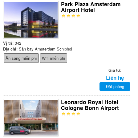
Park Plaza Amsterdam
Airport Hotel
Vị trí:
342
Địa chỉ:
Sân bay Amsterdam Schiphol
Ăn sáng miễn phí
Wifi miễn phí
Giá từ:
Liên hệ
Đặt phòng
Leonardo Royal Hotel
Cologne Bonn Airport