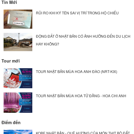
Tin Mới
RỦI RO KHI KÝ TÊN SAI VỊ TRÍ TRONG HỘ CHIẾU
ĐỘNG ĐẤT Ở NHẬT BẢN CÓ ẢNH HƯỞNG ĐẾN DU LỊCH
HAY KHÔNG?
Tour mới
TOUR NHẬT BẢN MÙA HOA ANH ĐÀO (NRT-KIX)
TOUR NHẬT BẢN MÙA HOA TỬ ĐẰNG - HOA CHI ANH
Điểm đến
KOBE NHẬT BẢN - QUÊ HƯƠNG CỦA MÓN THỊT BÒ ĐẮT