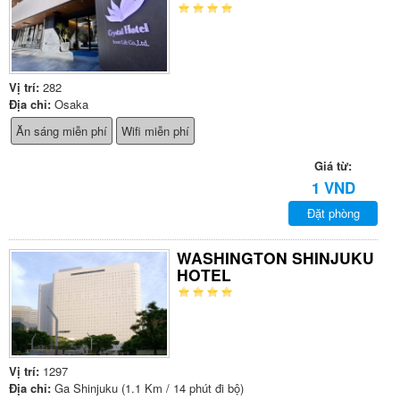
Vị trí:
282
Địa chỉ:
Osaka
Ăn sáng miễn phí
Wifi miễn phí
Giá từ:
1 VND
Đặt phòng
WASHINGTON SHINJUKU
HOTEL
Vị trí:
1297
Địa chỉ:
Ga Shinjuku (1.1 Km / 14 phút đi bộ)