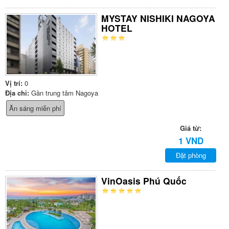
MYSTAY NISHIKI NAGOYA
HOTEL
Vị trí:
0
Địa chỉ:
Gần trung tâm Nagoya
Ăn sáng miễn phí
Giá từ:
1 VND
Đặt phòng
VinOasis Phú Quốc