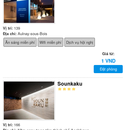
Vị trí:
139
Địa chỉ:
Aulnay-sous-Bois
Ăn sáng miễn phí
Wifi miễn phí
Dịch vụ hội nghị
Giá từ:
1 VND
Đặt phòng
Sounkaku
Vị trí:
166