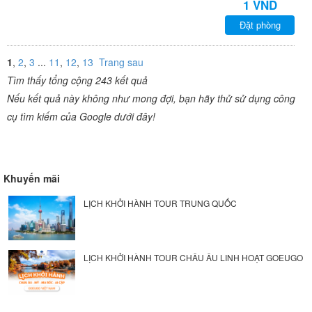
1 VND
Đặt phòng
1
,
2
,
3
...
11
,
12
,
13
Trang sau
Tìm thấy tổng cộng 243 kết quả
Nếu kết quả này không như mong đợi, bạn hãy thử sử dụng công
cụ tìm kiếm của Google dưới đây!
Khuyến mãi
LỊCH KHỞI HÀNH TOUR TRUNG QUỐC
LỊCH KHỞI HÀNH TOUR CHÂU ÂU LINH HOẠT GOEUGO