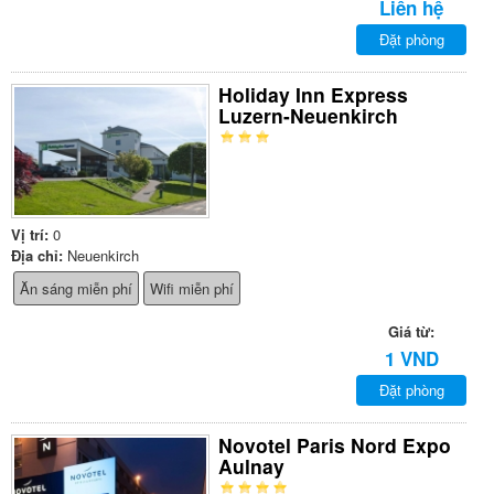
Liên hệ
Đặt phòng
Holiday Inn Express
Luzern-Neuenkirch
Vị trí:
0
Địa chỉ:
Neuenkirch
Ăn sáng miễn phí
Wifi miễn phí
Giá từ:
1 VND
Đặt phòng
Novotel Paris Nord Expo
Aulnay