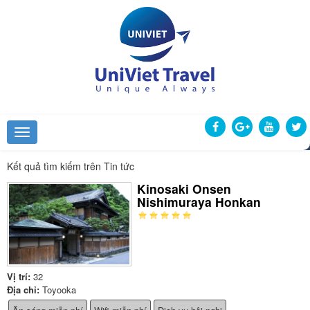
Kết quả tìm kiếm trên Tin tức
Kinosaki Onsen
Nishimuraya Honkan
Vị trí:
32
Địa chỉ:
Toyooka