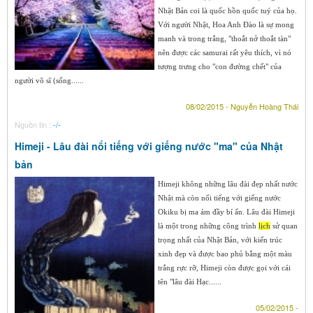
Nhật Bản coi là quốc hồn quốc tuý của họ.
Với người Nhật, Hoa Anh Đào là sự mong
manh và trong trắng, "thoắt nở thoắt tàn"
nên được các samurai rất yêu thích, vì nó
tượng trưng cho "con đường chết" của
người võ sĩ (sống......
08/02/2015 - Nguyễn Hoàng Thái
Nguồn tin :
-/-
Himeji - Lâu đài nổi tiếng với giếng nước "ma" của Nhật
bản
Himeji không những lâu đài đẹp nhất nước
Nhật mà còn nổi tiếng với giếng nước
Okiku bị ma ám đầy bí ẩn. Lâu đài Himeji
là một trong những công trình
lịch
sử quan
trọng nhất của Nhật Bản, với kiến trúc
xinh đẹp và được bao phủ bằng một màu
trắng rực rỡ, Himeji còn được gọi với cái
tên "lâu đài Hạc......
05/02/2015 -