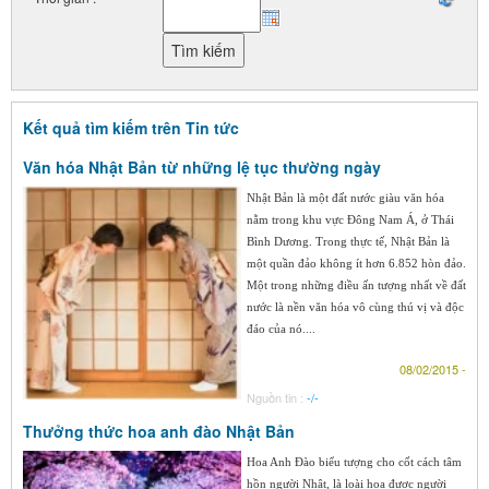
Kết quả tìm kiếm trên Tin tức
Văn hóa Nhật Bản từ những lệ tục thường ngày
Nhật Bản là một đất nước giàu văn hóa
nằm trong khu vực Đông Nam Á, ở Thái
Bình Dương. Trong thực tế, Nhật Bản là
một quần đảo không ít hơn 6.852 hòn đảo.
Một trong những điều ấn tượng nhất về đất
nước là nền văn hóa vô cùng thú vị và độc
đáo của nó....
08/02/2015 -
Nguồn tin :
-/-
Thưởng thức hoa anh đào Nhật Bản
Hoa Anh Đào biểu tượng cho cốt cách tâm
hồn người Nhật, là loài hoa được người