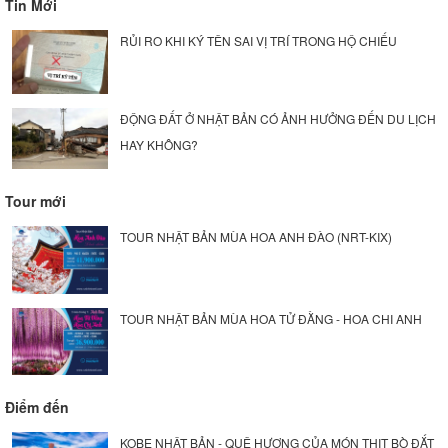
Tin Mới
RỦI RO KHI KÝ TÊN SAI VỊ TRÍ TRONG HỘ CHIẾU
ĐỘNG ĐẤT Ở NHẬT BẢN CÓ ẢNH HƯỞNG ĐẾN DU LỊCH
HAY KHÔNG?
Tour mới
TOUR NHẬT BẢN MÙA HOA ANH ĐÀO (NRT-KIX)
TOUR NHẬT BẢN MÙA HOA TỬ ĐẰNG - HOA CHI ANH
Điểm đến
KOBE NHẬT BẢN - QUÊ HƯƠNG CỦA MÓN THỊT BÒ ĐẮT