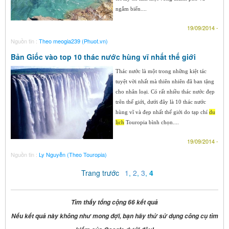
ngắm biển....
19/09/2014 -
Nguồn tin :
Theo meogia239 (Phuot.vn)
Bản Giốc vào top 10 thác nước hùng vĩ nhất thế giới
Thác nước là một trong những kiệt tác
tuyệt vời nhất mà thiên nhiên đã ban tặng
cho nhân loại. Có rất nhiều thác nước đẹp
trên thế giới, dưới đây là 10 thác nước
hùng vĩ và đẹp nhất thế giới do tạp chí
du
lịch
Touropia bình chọn....
19/09/2014 -
Nguồn tin :
Ly Nguyễn (Theo Touropia)
Trang trước
1
,
2
,
3
,
4
Tìm thấy tổng cộng 66 kết quả
Nếu kết quả này không như mong đợi, bạn hãy thử sử dụng công cụ tìm