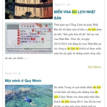
Nguồn tin :
-/-
MIỄN VISA
DU
LỊCH NHẬT
BẢN
Thời gian qua Tổng Lãnh sự quán Nhật
Bản đã chỉ định một số đơn vị
du
lịch
được
ưu tiên “đơn giản hóa tối đa” thủ tục xin
visa Nhật Bản. Theo đó, từ ngày
20/11/2014, khi đăng ký tour Nhật Bản tại
các công ty
du
lịch
du
khách sẽ được miễn
toàn bộ các giấy tờ chứng minh công việc,
tài sản, tài chính…...
19/11/2014 -
Nguồn tin :
-/-
Một mình ở Quy Nhơn
Do miền Trung có quá nhiều điểm
du
lịch
và bãi biển nổi tiếng nên dường như
du
lịch
ở Quy Nhơn còn chưa phát triển lắm,
khách
du
lịch
tương đối ít. Sau khi ăn trưa
tôi lấy xe làm một vòng thành phố và