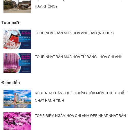
HAY KHÔNG?
Tour mới
TOUR NHẬT BẢN MÙA HOA ANH ĐÀO (NRT-KIX)
TOUR NHẬT BẢN MÙA HOA TỬ ĐẰNG - HOA CHI ANH
Điểm đến
KOBE NHẬT BẢN - QUÊ HƯƠNG CỦA MÓN THỊT BÒ ĐẮT
NHẤT HÀNH TINH
TOP 5 ĐIỂM NGẮM HOA CHI ANH ĐẸP NHẤT NHẬT BẢN