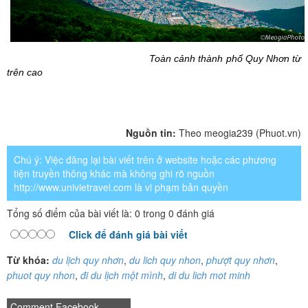
Toàn cảnh thành phố Quy Nhơn từ
trên cao
Nguồn tin:
Theo meogia239 (Phuot.vn)
Chú ý: Việc đăng lại bài viết trên ở website hoặc các phương
tiện truyền thông khác mà không ghi rõ nguồn
http://www.univietravel.com là vi phạm bản quyền
Tổng số điểm của bài viết là: 0 trong 0 đánh giá
Click để đánh giá bài viết
Từ khóa:
du lịch quy nhơn
,
du lich quy nhon
,
phượt quy nhơn
,
phuot quy nhon
,
đi du lịch một mình
,
di du lich mot minh
Comment Facebook