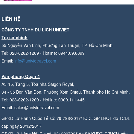
LIÊN HỆ
CÔNG TY TNHH DU LỊCH UNIVIET
Trụ sở chính
55 Nguyễn Văn Linh, Phường Tân Thuận, TP. Hồ Chí Minh.
Tel: 028-6262-1269 - Hotline: 0944.09.6699
Email:
info@univietravel.com
Văn phòng Quận 4
A5-15, Tầng 5, Tòa nhà Saigon Royal,
34 - 35 Bến Vân Đồn, Phường Xóm Chiếu, Thành phố Hồ Chí Minh.
Tel: 028-6262-1269 - Hotline: 0909.111.445
Email: sales@univietravel.com
GPKD Lữ Hành Quốc Tế số: 79-798/2017/TCDL-GP LHQT do TCDL
cấp ngày 28/12/2017
GPKD Lữ Hành Nội Địa số: 0312207225 do Sở KHĐT. TPHCM cấp