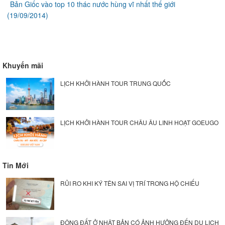
Bản Giốc vào top 10 thác nước hùng vĩ nhất thế giới
(19/09/2014)
Khuyến mãi
LỊCH KHỞI HÀNH TOUR TRUNG QUỐC
LỊCH KHỞI HÀNH TOUR CHÂU ÂU LINH HOẠT GOEUGO
Tin Mới
RỦI RO KHI KÝ TÊN SAI VỊ TRÍ TRONG HỘ CHIẾU
ĐỘNG ĐẤT Ở NHẬT BẢN CÓ ẢNH HƯỞNG ĐẾN DU LỊCH