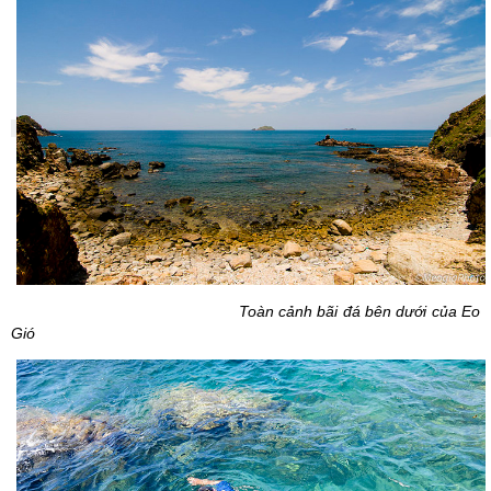
Toàn cảnh bãi đá bên dưới của Eo
Gió