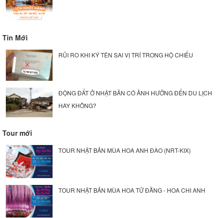
Tin Mới
RỦI RO KHI KÝ TÊN SAI VỊ TRÍ TRONG HỘ CHIẾU
ĐỘNG ĐẤT Ở NHẬT BẢN CÓ ẢNH HƯỞNG ĐẾN DU LỊCH
HAY KHÔNG?
Tour mới
TOUR NHẬT BẢN MÙA HOA ANH ĐÀO (NRT-KIX)
TOUR NHẬT BẢN MÙA HOA TỬ ĐẰNG - HOA CHI ANH