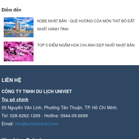
Điểm đến
KOBE NHẬT BẢN - QUÊ HƯƠNG CỦA MÓN THỊT BÒ ĐẮT
NHẤT HÀNH TINH
TOP 5 ĐIỂM NGẮM HOA CHI ANH ĐẸP NHẤT NHẬT BẢN
LIÊN HỆ
CÔNG TY TNHH DU LỊCH UNIVIET
Trụ sở chính
55 Nguyễn Văn Linh, Phường Tân Thuận, TP. Hồ Chí Minh.
Tel: 028-6262-1269 - Hotline: 0944.09.6699
Email:
info@univietravel.com