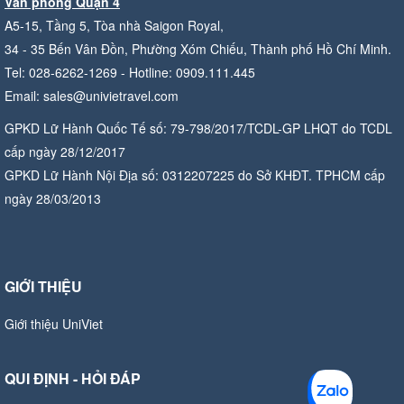
Văn phòng Quận 4
A5-15, Tầng 5, Tòa nhà Saigon Royal,
34 - 35 Bến Vân Đồn, Phường Xóm Chiếu, Thành phố Hồ Chí Minh.
Tel: 028-6262-1269 - Hotline: 0909.111.445
Email: sales@univietravel.com
GPKD Lữ Hành Quốc Tế số: 79-798/2017/TCDL-GP LHQT do TCDL
cấp ngày 28/12/2017
GPKD Lữ Hành Nội Địa số: 0312207225 do Sở KHĐT. TPHCM cấp
ngày 28/03/2013
GIỚI THIỆU
Giới thiệu UniViet
QUI ĐỊNH - HỎI ĐÁP