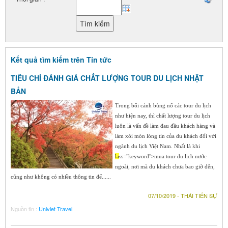
Kết quả tìm kiếm trên Tin tức
TIÊU CHÍ ĐÁNH GIÁ CHẤT LƯỢNG TOUR DU LỊCH NHẬT
BẢN
Trong bối cảnh bùng nổ các tour du lịch
như hiện nay, thì chất lượng tour du lịch
luôn là vấn đề làm đau đầu khách hàng và
làm xói mòn lòng tin của du khách đối với
ngành du lịch Việt Nam. Nhất là khi
la
ss="keyword">mua tour du lịch nước
ngoài, nơi mà du khách chưa bao giờ đến,
cũng như không có nhiều thông tin để......
07/10/2019 - THÁI TIẾN SỰ
Nguồn tin :
Univiet Travel