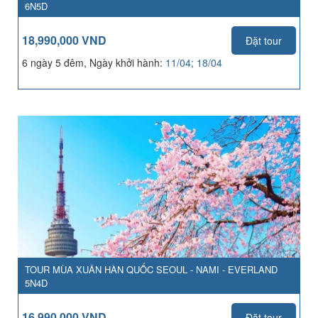
6N5D
18,990,000 VND
Đặt tour
6 ngày 5 đêm, Ngày khởi hành:
11/04; 18/04
TOUR MÙA XUÂN HÀN QUỐC SEOUL - NAMI - EVERLAND
5N4D
16,990,000 VND
Đặt tour