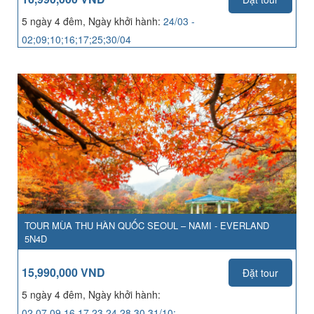
5 ngày 4 đêm, Ngày khởi hành:
24/03 -
02;09;10;16;17;25;30/04
TOUR MÙA THU HÀN QUỐC SEOUL – NAMI - EVERLAND
5N4D
15,990,000 VND
Đặt tour
5 ngày 4 đêm, Ngày khởi hành:
02,07,09,16,17,23,24,28,30,31/10;