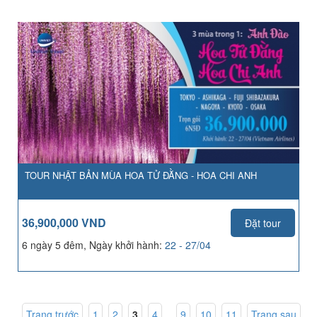
TOUR NHẬT BẢN MÙA HOA TỬ ĐẰNG - HOA CHI ANH
36,900,000 VND
Đặt tour
6 ngày 5 đêm, Ngày khởi hành:
22 - 27/04
Trang trước
1
,
2
,
3
,
4
...
9
,
10
,
11
Trang sau