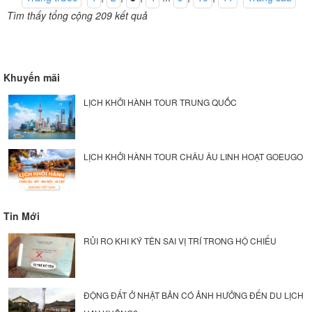
Tìm thấy tổng cộng 209 kết quả
Khuyến mãi
LỊCH KHỞI HÀNH TOUR TRUNG QUỐC
LỊCH KHỞI HÀNH TOUR CHÂU ÂU LINH HOẠT GOEUGO
Tin Mới
RỦI RO KHI KÝ TÊN SAI VỊ TRÍ TRONG HỘ CHIẾU
ĐỘNG ĐẤT Ở NHẬT BẢN CÓ ẢNH HƯỞNG ĐẾN DU LỊCH