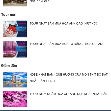
HAY KHÔNG?
Tour mới
TOUR NHẬT BẢN MÙA HOA ANH ĐÀO (NRT-KIX)
TOUR NHẬT BẢN MÙA HOA TỬ ĐẰNG - HOA CHI ANH
Điểm đến
KOBE NHẬT BẢN - QUÊ HƯƠNG CỦA MÓN THỊT BÒ ĐẮT
NHẤT HÀNH TINH
TOP 5 ĐIỂM NGẮM HOA CHI ANH ĐẸP NHẤT NHẬT BẢN