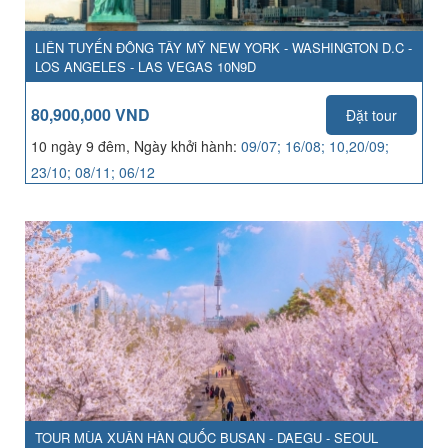
LIÊN TUYẾN ĐÔNG TÂY MỸ NEW YORK - WASHINGTON D.C -
LOS ANGELES - LAS VEGAS 10N9D
80,900,000 VND
Đặt tour
10 ngày 9 đêm, Ngày khởi hành:
09/07; 16/08; 10,20/09;
23/10; 08/11; 06/12
TOUR MÙA XUÂN HÀN QUỐC BUSAN - DAEGU - SEOUL