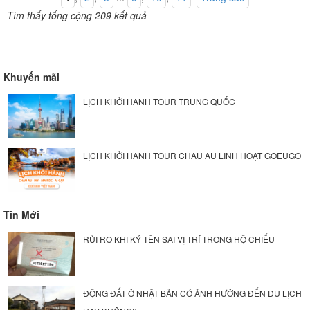
Tìm thấy tổng cộng 209 kết quả
Khuyến mãi
LỊCH KHỞI HÀNH TOUR TRUNG QUỐC
LỊCH KHỞI HÀNH TOUR CHÂU ÂU LINH HOẠT GOEUGO
Tin Mới
RỦI RO KHI KÝ TÊN SAI VỊ TRÍ TRONG HỘ CHIẾU
ĐỘNG ĐẤT Ở NHẬT BẢN CÓ ẢNH HƯỞNG ĐẾN DU LỊCH