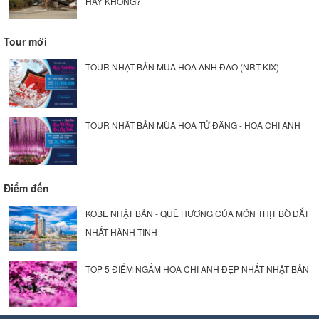
HAY KHÔNG?
Tour mới
TOUR NHẬT BẢN MÙA HOA ANH ĐÀO (NRT-KIX)
TOUR NHẬT BẢN MÙA HOA TỬ ĐẰNG - HOA CHI ANH
Điểm đến
KOBE NHẬT BẢN - QUÊ HƯƠNG CỦA MÓN THỊT BÒ ĐẮT
NHẤT HÀNH TINH
TOP 5 ĐIỂM NGẮM HOA CHI ANH ĐẸP NHẤT NHẬT BẢN