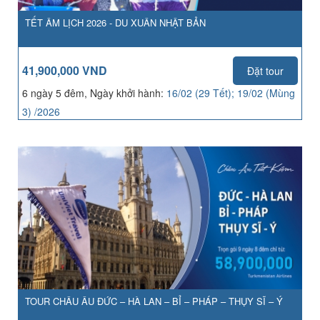
TẾT ÂM LỊCH 2026 - DU XUÂN NHẬT BẢN
41,900,000 VND
Đặt tour
6 ngày 5 đêm, Ngày khởi hành:
16/02 (29 Tết); 19/02 (Mùng
3) /2026
TOUR CHÂU ÂU ĐỨC – HÀ LAN – BỈ – PHÁP – THỤY SĨ – Ý