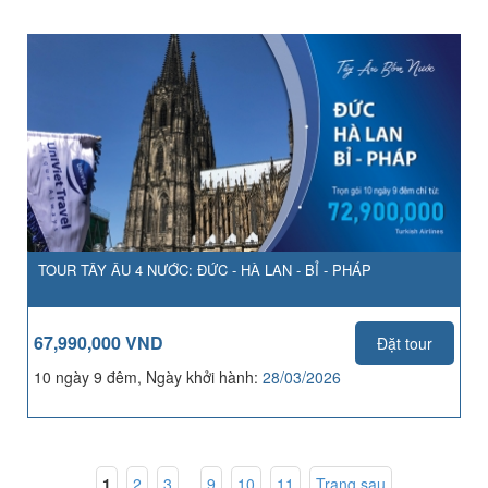
TOUR TÂY ÂU 4 NƯỚC: ĐỨC - HÀ LAN - BỈ - PHÁP
67,990,000 VND
Đặt tour
10 ngày 9 đêm, Ngày khởi hành:
28/03/2026
1
,
2
,
3
...
9
,
10
,
11
Trang sau