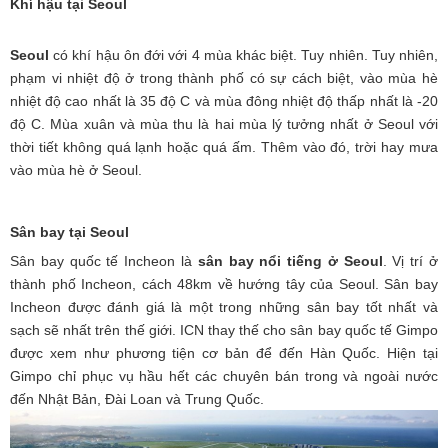
Khí hậu tại Seoul
Seoul
có khí hậu ôn đới với 4 mùa khác biệt. Tuy nhiên. Tuy nhiên,
phạm vi nhiệt độ ở trong thành phố có sự cách biệt, vào mùa hè
nhiệt độ cao nhất là 35 độ C và mùa đông nhiệt độ thấp nhất là -20
độ C. Mùa xuân và mùa thu là hai mùa lý tưởng nhất ở Seoul với
thời tiết không quá lạnh hoặc quá ấm. Thêm vào đó, trời hay mưa
vào mùa hè ở Seoul.
Sân bay tại Seoul
Sân bay quốc tế Incheon là
sân bay nổi tiếng ở Seoul
. Vị trí ở
thành phố Incheon, cách 48km về hướng tây của Seoul. Sân bay
Incheon được đánh giá là một trong những sân bay tốt nhất và
sạch sẽ nhất trên thế giới. ICN thay thế cho sân bay quốc tế Gimpo
được xem như phương tiện cơ bản để đến Hàn Quốc. Hiện tại
Gimpo chỉ phục vụ hầu hết các chuyên bán trong và ngoài nước
đến Nhật Bản, Đài Loan và Trung Quốc.