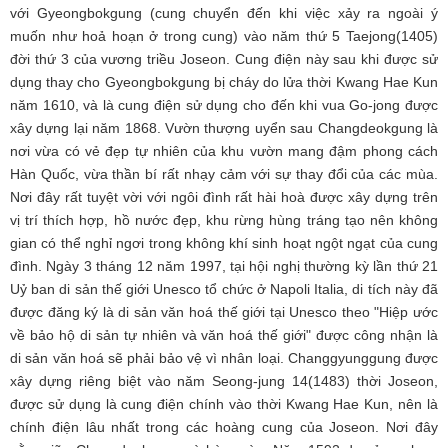
với Gyeongbokgung (cung chuyển đến khi việc xảy ra ngoài ý
muốn như hoả hoạn ở trong cung) vào năm thứ 5 Taejong(1405)
đời thứ 3 của vương triều Joseon. Cung điện này sau khi được sử
dụng thay cho Gyeongbokgung bị cháy do lửa thời Kwang Hae Kun
năm 1610, và là cung điện sử dụng cho đến khi vua Go-jong được
xây dựng lại năm 1868. Vườn thượng uyển sau Changdeokgung là
nơi vừa có vẻ đẹp tự nhiên của khu vườn mang đậm phong cách
Hàn Quốc, vừa thần bí rất nhạy cảm với sự thay đổi của các mùa.
Nơi đây rất tuyệt vời với ngôi đình rất hài hoà được xây dựng trên
vị trí thích hợp, hồ nước đẹp, khu rừng hùng tráng tạo nên không
gian có thể nghỉ ngơi trong không khí sinh hoạt ngột ngạt của cung
đình. Ngày 3 tháng 12 năm 1997, tại hội nghị thường kỳ lần thứ 21
Uỷ ban di sản thế giới Unesco tổ chức ở Napoli Italia, di tích này đã
được đăng ký là di sản văn hoá thế giới tại Unesco theo "Hiệp ước
về bảo hộ di sản tự nhiên và văn hoá thế giới" được công nhận là
di sản văn hoá sẽ phải bảo vệ vì nhân loại. Changgyunggung được
xây dựng riêng biệt vào năm Seong-jung 14(1483) thời Joseon,
được sử dụng là cung điện chính vào thời Kwang Hae Kun, nên là
chính điện lâu nhất trong các hoàng cung của Joseon. Nơi đây