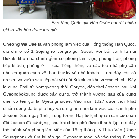
Bảo tàng Quốc gia Hàn Quốc nơi rất nhiều
giá trị văn hóa đuợc lưu giữ
Cheong Wa Dae
là văn phòng làm việc của Tổng thống Hàn Quốc,
địa chỉ ở số 1 Sejong-ro Jongro-gu, Seoul. Với bối cảnh là núi
Bukak, khu nhà chính gồm có phòng làm việc, phòng họp, phòng
tiếp khách, phòng ở … của Tổng thống và các toà nhà phụ cận
như cơ quản cảnh vệ, ban thư ký và nhà khách…, nơi đây còn có
ao sen và vườn sau tiếp nối với núi Bukak và khu vường chính. Đây
là cung Thái tử Namgyeong thời Goryeo, đến thời Joseon sau khi
Gyeongbokgung được xây dựng, trở thành vường sau của cung
điện có tên gọi là Gyeongmudae. Vào năm 1927 dưới thời Nhật
chiếm đóng đã bị phá huỷ và dựng nên nơi làm việc của chính phủ
Joseon. Sau ngày 15/8, trung tướng Haji tư lệnh quan căn cứ quân
đội Joseon đã sử dụng, sau khi chính phủ được thành lập, nơi đây
trở thành văn phòng làm việc của Tổng thống Lý Thừa Vãn (Rhee
Seungman) và tìm lại tên gọi Gyeongmudae, và vào tháng 8 năm