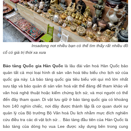
Insadong nơi nhiều bạn có thể tìm thấy rất nhiều đồ
cổ có giá trị thời xa xưa
Bảo tàng Quốc gia Hàn Quốc
là lâu đài văn hoá Hàn Quốc bảo
quản tất cả mọi loại hình di sản văn hoá tiêu biểu cho lịch sử của
quốc gia này. Là bảo tàng quốc gia tiêu biểu với qui mô lớn nhất
sưu tập và bảo quản di sản văn hoá vật thể đáng để tham khảo về
văn hoá nghệ thuật hoặc kiểm chứng lịch sử, và mọi người có thể
đến đây tham quan. Di vật lưu giữ ở bảo tàng quốc gia có khoảng
hơn 140 nghìn chiếc, nơi đây được thành lập lầ cơ quan dưới sự
quản lý của Bộ trưởng Bộ Văn hoá Du lịch nhằm mực đích nghiên
cứu điều tra các di vật lịch sử… Bảo tàng đầu tiên của Hàn Quốc là
bảo tàng của dòng họ vua Lee được xây dựng bên trong cung