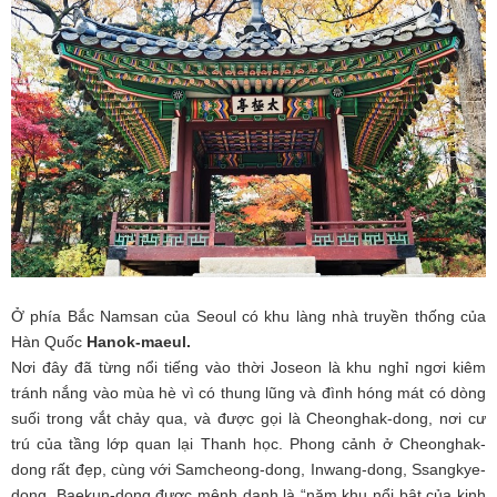
Ở phía Bắc Namsan của Seoul có khu làng nhà truyền thống của
Hàn Quốc
Hanok-maeul.
Nơi đây đã từng nổi tiếng vào thời Joseon là khu nghỉ ngơi kiêm
tránh nắng vào mùa hè vì có thung lũng và đình hóng mát có dòng
suối trong vắt chảy qua, và được gọi là Cheonghak-dong, nơi cư
trú của tầng lớp quan lại Thanh học. Phong cảnh ở Cheonghak-
dong rất đẹp, cùng với Samcheong-dong, Inwang-dong, Ssangkye-
dong, Baekun-dong được mệnh danh là “năm khu nổi bật của kinh