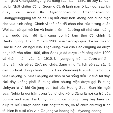
nằm giữa Changdeokgung và hàng rào. Năm 1592 do xảy ra loan
lạc bị Nhật chiếm đóng, Seon-jo đã đi lánh nạn ở Eui-joo, sau khi
quay về Seoul thì Gyeongbokgung, Changdeokgung,
Changgyunggung tất cả đều bị đốt cháy nên không còn cung điện
cho vua sinh sống. Chính vì thế nên đã chọn nhà của tướng quân
Wol-san có qui mô lớn và hoàn thiện nhất trông số nhà của hoàng
thân quốc thích để làm cung cư trú tạm thời đó chính là
Deoksugung. Tháng 2 năm 1906 vua Seon-jo qua đời và Kwang
Hae Kun đã lên ngôi vua. Điện Jung-hwa của Deoksugung đã được
phục hồi vào năm 1906, điện Seok-jo đã được khởi công năm 1900
và khánh thành vào năm 1910. Unhyungung hiện tại được chỉ định
là di sản lịch sử số 257, nơi chứa đựng ý nghĩa lịch sử sâu sắc là
căn cứ hoạt động chính trị của Dae Won-kun(1820~1898) bố của
vua Go-jong. Vị vua Go-jong đã sinh ra và sống đến 12 tuổi tại đây.
Nơi đây không phải là cung điện nhưng việc được gọi là cung
Unhyun là vì khi Go-jong con trai của Heung Seon Gun lên ngôi
vua. Nghĩa là gọi trân trọng 'cung' cho xứng đáng là nơi cư trú của
bố mẹ ruột vua. Tại Unhyunggung có phòng trưng bày hiện vật
giúp ta hiểu được cảnh sinh hoạt thời đó, và tổ chức chương trình
tài hiện lễ cưới của vua Go-jong và hoàng hậu Myeong-seong.