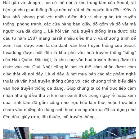
Rất gần với Jongro, nơi có thể nói là khu trung tâm của Seoul, rất
tiện lợi cho giao thông đi lại nên có rất nhiều người tìm đến. Đây là
khu phố phong phú với nhiều điểm thú vị như quán trà truyền
thống, phòng tranh, các cửa hàng bán giấy, đồ gốm và đồ vật mà
người xưa đã dùng… Lễ hội văn hoá truyền thống Insa được bắt
đầu từ năm 1987 mang lại rất nhiều điều thú vị và chương trình để
xem, hiện được xem là địa danh văn hoá truyền thống của Seoul.
Insadong được biết đến là khu phố văn hoá truyền thống “sống”
của Hàn Quốc. Đặc biệt, là khu chợ văn hoá truyền thống được tổ
chức vào các Chủ Nhật cũng là nơi có thể cảm nhận được cảm
giác thật về nơi đây. Là vì đây là nơi mua bán các tác phẩm nghệ
thuật và văn hoá truyền thống cùng với các chương trình biểu diễn
văn hoá truyền thống đa dạng. Giúp chúng ta có thể trực tiếp cảm
nhận những điều thú vị khi nặn bánh tt’ok trong ngày lễ hoặc xem
quá trình làm đồ gốm cũng như trực tiếp làm thử, hoặc trực tiếp
chạm vào những đồ dùng sinh hoạt mà người xưa đã sử dụng như
đèn dầu, giầy rơm, tẩu thuốc, mũ truyền thống…