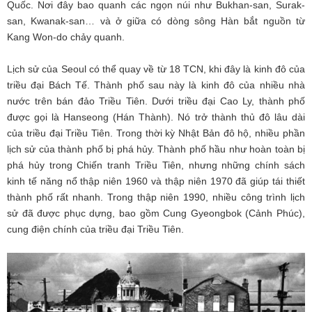
Quốc. Nơi đây bao quanh các ngọn núi như Bukhan-san, Surak-
san, Kwanak-san… và ở giữa có dòng sông Hàn bắt nguồn từ
Kang Won-do chảy quanh.
Lịch sử của Seoul có thể quay về từ 18 TCN, khi đây là kinh đô của
triều đại Bách Tế. Thành phố sau này là kinh đô của nhiều nhà
nước trên bán đảo Triều Tiên. Dưới triều đại Cao Ly, thành phố
được gọi là Hanseong (Hán Thành). Nó trở thành thủ đô lâu dài
của triều đại Triều Tiên. Trong thời kỳ Nhật Bản đô hộ, nhiều phần
lịch sử của thành phố bị phá hủy. Thành phố hầu như hoàn toàn bị
phá hủy trong Chiến tranh Triều Tiên, nhưng những chính sách
kinh tế năng nổ thập niên 1960 và thập niên 1970 đã giúp tái thiết
thành phố rất nhanh. Trong thập niên 1990, nhiều công trình lịch
sử đã được phục dựng, bao gồm Cung Gyeongbok (Cảnh Phúc),
cung điện chính của triều đại Triều Tiên.