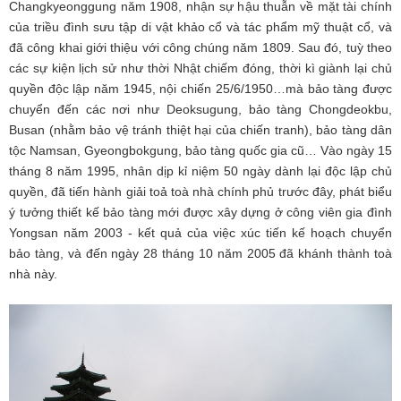
Changkyeonggung năm 1908, nhận sự hậu thuẫn về mặt tài chính
của triều đình sưu tập di vật khảo cổ và tác phẩm mỹ thuật cổ, và
đã công khai giới thiệu với công chúng năm 1809. Sau đó, tuỳ theo
các sự kiện lịch sử như thời Nhật chiếm đóng, thời kì giành lại chủ
quyền độc lập năm 1945, nội chiến 25/6/1950…mà bảo tàng được
chuyển đến các nơi như Deoksugung, bảo tàng Chongdeokbu,
Busan (nhằm bảo vệ tránh thiệt hại của chiến tranh), bảo tàng dân
tộc Namsan, Gyeongbokgung, bảo tàng quốc gia cũ… Vào ngày 15
tháng 8 năm 1995, nhân dịp kỉ niệm 50 ngày dành lại độc lập chủ
quyền, đã tiến hành giải toả toà nhà chính phủ trước đây, phát biểu
ý tưởng thiết kế bảo tàng mới được xây dựng ở công viên gia đình
Yongsan năm 2003 - kết quả của việc xúc tiến kế hoạch chuyển
bảo tàng, và đến ngày 28 tháng 10 năm 2005 đã khánh thành toà
nhà này.