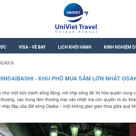
ƯỚC
VISA - VÉ BAY
LỊCH KHỞI HÀNH
KINH NGHIỆM D
OSAKA
HINSAIBASHI - KHU PHỐ MUA SẮM LỚN NHẤT OSA
n như một bức tranh sống động, nơi nhịp sống đô thị hòa quyện cùng 
i thượng, các trung tâm thương mại náo nhiệt mà còn quyến rũ du kh
 nhịp đập của đời sống Osaka – một không gian giao thoa giữa quá khứ 