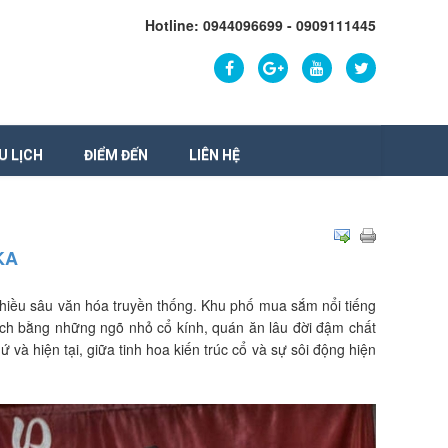
Hotline: 0944096699 - 0909111445
U LỊCH
ĐIỂM ĐẾN
LIÊN HỆ
KA
chiều sâu văn hóa truyền thống. Khu phố mua sắm nổi tiếng
ách bằng những ngõ nhỏ cổ kính, quán ăn lâu đời đậm chất
và hiện tại, giữa tinh hoa kiến trúc cổ và sự sôi động hiện