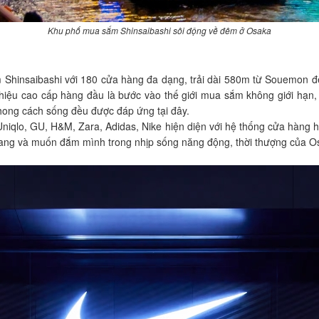
Khu phố mua sắm Shinsaibashi sôi động về đêm ở Osaka
 Shinsaibashi với 180 cửa hàng đa dạng, trải dài 580m từ Souemon đế
iệu cao cấp hàng đầu là bước vào thế giới mua sắm không giới hạn, n
phong cách sống đều được đáp ứng tại đây.
 Uniqlo, GU, H&M, Zara, Adidas, Nike hiện diện với hệ thống cửa hàng h
trang và muốn đắm mình trong nhịp sống năng động, thời thượng của O