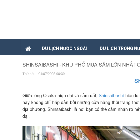
DU LỊCH NƯỚC NGOÀI
DU LỊCH TRONG N
SHINSAIBASHI - KHU PHỐ MUA SẮM LỚN NHẤT 
Thứ sáu - 04/07/2025 00:30
S
Giữa lòng Osaka hiện đại và sầm uất,
Shinsaibashi
hiện lê
này không chỉ hấp dẫn bởi những cửa hàng thời trang thờ
địa phương. Shinsaibashi là nơi bạn có thể cảm nhận rõ nét
đại.