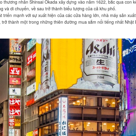
do thương nhân Shinsai Okada xây dựng vào năm 1622, bắc qua con kê
ng và di chuyển, về sau trở thành biểu tượng của cả khu phố.
 phát triển mạnh với sự xuất hiện của các cửa hàng lớn, nhà máy sản xu
ạo, trở thành một trong những thiên đường mua sắm nổi tiếng nhất Nhật 