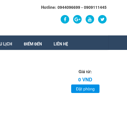
Hotline: 0944096699 - 0909111445
U LỊCH
ĐIỂM ĐẾN
LIÊN HỆ
Giá từ:
0 VND
Đặt phòng