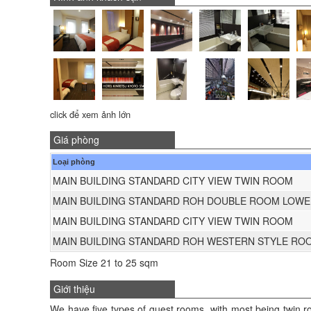
click để xem ảnh lớn
Giá phòng
Loại phòng
MAIN BUILDING STANDARD CITY VIEW TWIN ROOM
MAIN BUILDING STANDARD ROH DOUBLE ROOM LOW
MAIN BUILDING STANDARD CITY VIEW TWIN ROOM
MAIN BUILDING STANDARD ROH WESTERN STYLE RO
Room Size 21 to 25 sqm
Giới thiệu
We have five types of guest rooms, with most being twin r