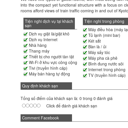
into the compact yet functional structure with a focus on c
rooms afford views of train traffic coming in and out of Kyot
Tiện nghi dịch vụ tại khách
Tiện nghi trong phòng
sạn
Máy điều hòa (máy lạ
Dịch vụ giặt là/giặt khô
Tủ lạnh (mini bar)
Dịch vụ Internet
Két sắt
Nhà hàng
Bàn là / ủi
Thang máy
Máy sấy tóc
Thiết bị cho người tàn tật
Máy pha cà phê
Wi-Fi ở khu vực công cộng
Bình đung nước sôi
Tivi (truyền hình cáp)
Internet trong phòng
Máy bán hàng tự động
TV (truyền hình cáp)
Quy định khách sạn
Tổng số điểm của khách sạn là: 0 trong 0 đánh giá
Click để đánh giá khách sạn
Comment Facebook