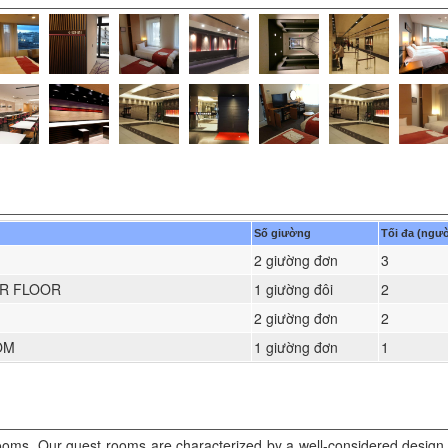
Số giường
Tối đa (ngườ
2 giường đơn
3
ER FLOOR
1 giường đôi
2
2 giường đơn
2
OM
1 giường đơn
1
ooms. Our guest rooms are characterized by a well-considered design 