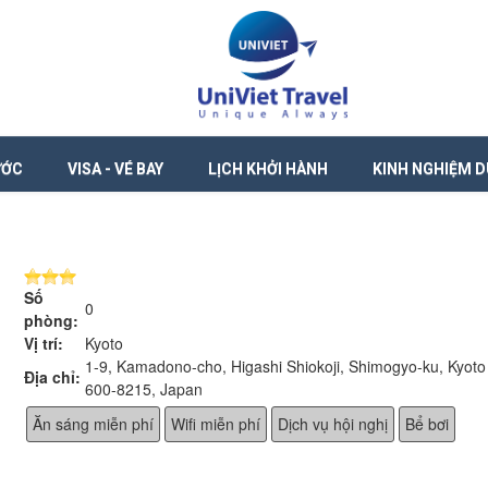
ƯỚC
VISA - VÉ BAY
LỊCH KHỞI HÀNH
KINH NGHIỆM D
Số
0
phòng:
Vị trí:
Kyoto
1-9, Kamadono-cho, Higashi Shiokoji, Shimogyo-ku, Kyoto
Địa chỉ:
600-8215, Japan
Ăn sáng miễn phí
Wifi miễn phí
Dịch vụ hội nghị
Bể bơi