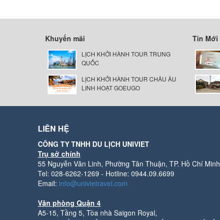
Khuyến mãi
Tin Mới
LỊCH KHỞI HÀNH TOUR TRUNG
QUỐC
LỊCH KHỞI HÀNH TOUR CHÂU ÂU
LINH HOẠT GOEUGO
LIÊN HỆ
CÔNG TY TNHH DU LỊCH UNIVIET
Trụ sở chính
55 Nguyễn Văn Linh, Phường Tân Thuận, TP. Hồ Chí Minh
Tel: 028-6262-1269 - Hotline: 0944.09.6699
Email:
info@univietravel.com
Văn phòng Quận 4
A5-15, Tầng 5, Tòa nhà Saigon Royal,