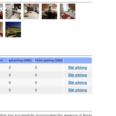
i)
giá phòng (VND)
Thêm giường (VND)
0
0
Đặt phòng
0
0
Đặt phòng
0
0
Đặt phòng
0
0
Đặt phòng
that has successfully incorporated the essence of Kyoto