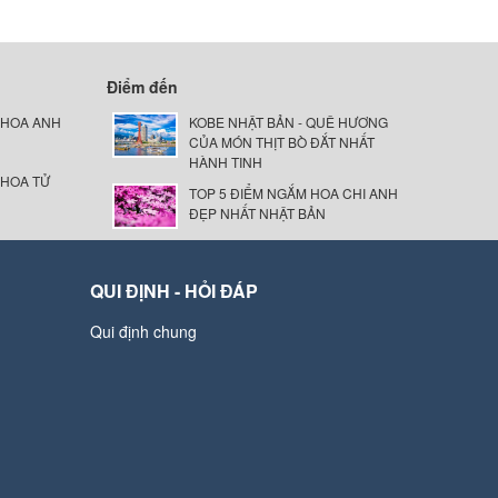
Điểm đến
 HOA ANH
KOBE NHẬT BẢN - QUÊ HƯƠNG
CỦA MÓN THỊT BÒ ĐẮT NHẤT
HÀNH TINH
 HOA TỬ
TOP 5 ĐIỂM NGẮM HOA CHI ANH
ĐẸP NHẤT NHẬT BẢN
QUI ĐỊNH - HỎI ĐÁP
Qui định chung