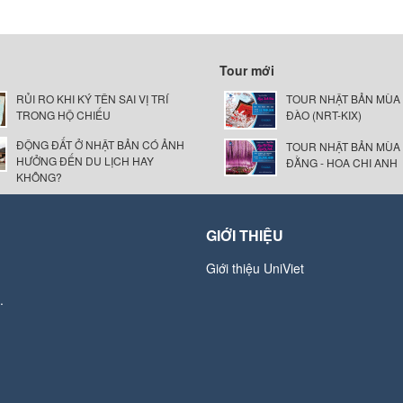
Tour mới
RỦI RO KHI KÝ TÊN SAI VỊ TRÍ
TOUR NHẬT BẢN MÙA
TRONG HỘ CHIẾU
ĐÀO (NRT-KIX)
ĐỘNG ĐẤT Ở NHẬT BẢN CÓ ẢNH
TOUR NHẬT BẢN MÙA
HƯỞNG ĐẾN DU LỊCH HAY
ĐẰNG - HOA CHI ANH
KHÔNG?
GIỚI THIỆU
Giới thiệu UniViet
.