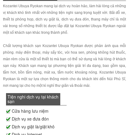
Kozantei Ubuya Ryokan mang lại dịch vụ hoàn hảo, làm hài lòng cả những
vị khách khó tính nhất với những tiện nghi sang trọng tuyệt vời. Bãi đỗ xe,
thiết bị phòng họp, dịch vụ giặt là, dịch vụ đưa đón, thang máy chỉ là một
vài trong số những thiết bị được lắp đặt tại Kozantei Ubuya Ryokan ngoài
một số khách sạn khác trong thành phố.
Chất lượng khách sạn Kozantei Ubuya Ryokan được phản ánh qua mỗi
phòng. máy điện thoại, máy sấy tóc, vòi hoa sen, phòng không hút thuốc,
màn rèm cửa là một số thiết bị mà bạn có thể sử dụng và hài lòng ở khách
sạn này. Khách sạn mang lại phương tiện giải trí đa dạng, bao gồm spa,
tắm hơi, bồn tắm nóng, mát xa, tắm nước khoáng nóng. Kozantei Ubuya
Ryokan là một sự lựa chọn thông minh cho du khách khi đến Núi Phú Sĩ,
nơi mang lại cho họ một kì nghỉ thư giãn và thoải mái.
Tiện nghi dịch vụ tại khách
sạn
Cửa hàng lưu niệm
Dịch vụ xe đưa đón
Dịch vụ giặt là/giặt khô
Dịch vụ Internet