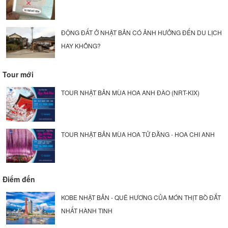
ĐỘNG ĐẤT Ở NHẬT BẢN CÓ ẢNH HƯỞNG ĐẾN DU LỊCH
HAY KHÔNG?
Tour mới
TOUR NHẬT BẢN MÙA HOA ANH ĐÀO (NRT-KIX)
TOUR NHẬT BẢN MÙA HOA TỬ ĐẰNG - HOA CHI ANH
Điểm đến
KOBE NHẬT BẢN - QUÊ HƯƠNG CỦA MÓN THỊT BÒ ĐẮT
NHẤT HÀNH TINH