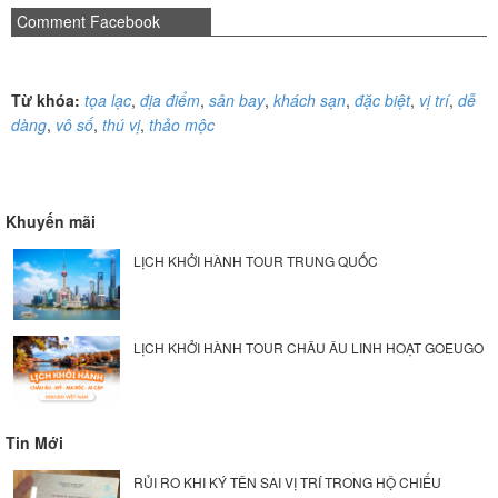
Comment Facebook
Từ khóa:
tọa lạc
,
địa điểm
,
sân bay
,
khách sạn
,
đặc biệt
,
vị trí
,
dễ
dàng
,
vô số
,
thú vị
,
thảo mộc
Khuyến mãi
LỊCH KHỞI HÀNH TOUR TRUNG QUỐC
LỊCH KHỞI HÀNH TOUR CHÂU ÂU LINH HOẠT GOEUGO
Tin Mới
RỦI RO KHI KÝ TÊN SAI VỊ TRÍ TRONG HỘ CHIẾU