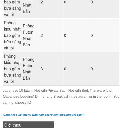
bao gồm
2
0
0
Nhật
ph
bữa sáng
Bản
và tối
Phòng
Phòng
kiểu nhật
Futon
Đ
bao gồm
2
0
0
Nhật
ph
bữa sáng
Bản
và tối
Phòng
Phòng
kiểu nhật
Futon
Đ
bao gồm
3
0
0
Nhật
ph
bữa sáng
Bản
và tối
Japanese 10 tatami Not with Private Bath. Not with Bed. There are futon.
(Japanese bedding) Dinner and Breakfast in restaurant or in the room.( You
can not choose it.)
(Japanese 10 tatami with half board non smoking (46sqm))
Giới thiệu