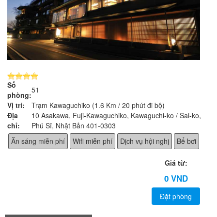
Số
51
phòng:
Vị trí:
Trạm Kawaguchiko (1.6 Km / 20 phút đi bộ)
Địa
10 Asakawa, Fuji-Kawaguchiko, Kawaguchi-ko / Sai-ko, Núi
chỉ:
Phú Sĩ, Nhật Bản 401-0303
Ăn sáng miễn phí
Wifi miễn phí
Dịch vụ hội nghị
Bể bơi
Giá từ:
0 VND
Đặt phòng