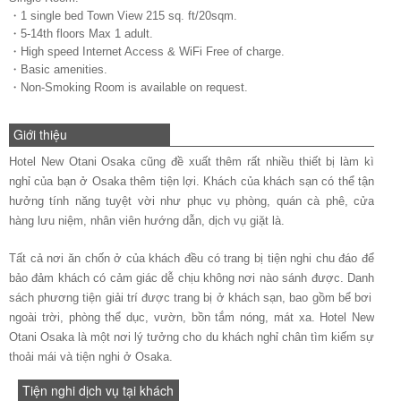
・1 single bed Town View 215 sq. ft/20sqm.
・5-14th floors Max 1 adult.
・High speed Internet Access & WiFi Free of charge.
・Basic amenities.
・Non-Smoking Room is available on request.
Giới thiệu
Hotel New Otani Osaka cũng đề xuất thêm rất nhiều thiết bị làm kì
nghỉ của bạn ở Osaka thêm tiện lợi. Khách của khách sạn có thể tận
hưởng tính năng tuyệt vời như phục vụ phòng, quán cà phê, cửa
hàng lưu niệm, nhân viên hướng dẫn, dịch vụ giặt là.
Tất cả nơi ăn chốn ở của khách đều có trang bị tiện nghi chu đáo để
bảo đảm khách có cảm giác dễ chịu không nơi nào sánh được. Danh
sách phương tiện giải trí được trang bị ở khách sạn, bao gồm bể bơi
ngoài trời, phòng thể dục, vườn, bồn tắm nóng, mát xa. Hotel New
Otani Osaka là một nơi lý tưởng cho du khách nghỉ chân tìm kiếm sự
thoải mái và tiện nghi ở Osaka.
Tiện nghi dịch vụ tại khách