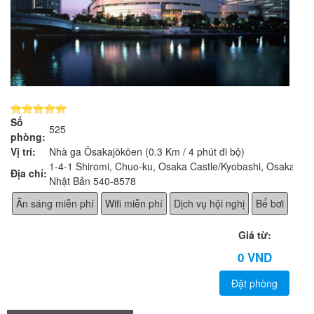
Số
525
phòng:
Vị trí:
Nhà ga Ōsakajōkōen (0.3 Km / 4 phút đi bộ)
1-4-1 Shiromi, Chuo-ku, Osaka Castle/Kyobashi, Osaka,
Địa chỉ:
Nhật Bản 540-8578
Ăn sáng miễn phí
Wifi miễn phí
Dịch vụ hội nghị
Bể bơi
Giá từ:
0 VND
Đặt phòng