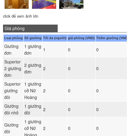
click để xem ảnh lớn
Giá phòng
Loại phòng
Số giường
Tối đa (người)
giá phòng (VND)
Thêm giường (VND)
Giường
1 giường
Đ
1
0
0
đơn
đơn
ph
Superior
2 giường
Đ
2 giường
2
0
0
đơn
ph
đơn
Superior
1 giường
Đ
giường
cở Nữ
2
0
0
ph
đôi
Hoàng
Giường
1 giường
Đ
2
0
0
đôi nhỏ
đôi
ph
1 giường
Giường
Đ
cở Nữ
2
0
0
đôi
ph
Hoàng