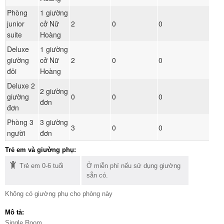
Phòng
1 giường
Đ
junior
cở Nữ
2
0
0
ph
suite
Hoàng
Deluxe
1 giường
Đ
giường
cở Nữ
2
0
0
ph
đôi
Hoàng
Deluxe 2
2 giường
Đ
giường
0
0
0
đơn
ph
đơn
Phòng 3
3 giường
Đ
3
0
0
người
đơn
ph
Trẻ em và giường phụ:
Trẻ em 0-6 tuổi
Ở miễn phí nếu sử dụng giường
sẵn có.
Không có giường phụ cho phòng này
Mô tả:
Single Room.