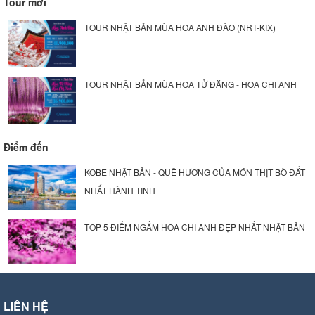
Tour mới
TOUR NHẬT BẢN MÙA HOA ANH ĐÀO (NRT-KIX)
TOUR NHẬT BẢN MÙA HOA TỬ ĐẰNG - HOA CHI ANH
Điểm đến
KOBE NHẬT BẢN - QUÊ HƯƠNG CỦA MÓN THỊT BÒ ĐẮT
NHẤT HÀNH TINH
TOP 5 ĐIỂM NGẮM HOA CHI ANH ĐẸP NHẤT NHẬT BẢN
LIÊN HỆ