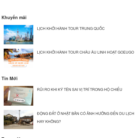
Khuyến mãi
LỊCH KHỞI HÀNH TOUR TRUNG QUỐC
LỊCH KHỞI HÀNH TOUR CHÂU ÂU LINH HOẠT GOEUGO
Tin Mới
RỦI RO KHI KÝ TÊN SAI VỊ TRÍ TRONG HỘ CHIẾU
ĐỘNG ĐẤT Ở NHẬT BẢN CÓ ẢNH HƯỞNG ĐẾN DU LỊCH
HAY KHÔNG?