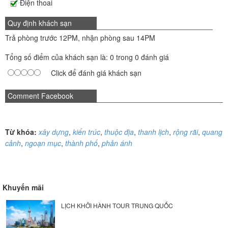
Điện thoai
Quy định khách sạn
Trả phòng trước 12PM, nhận phòng sau 14PM
Tổng số điểm của khách sạn là: 0 trong 0 đánh giá
Click để đánh giá khách sạn
Comment Facebook
Từ khóa:
xây dựng
,
kiến trúc
,
thuộc địa
,
thanh lịch
,
rộng rãi
,
quang
cảnh
,
ngoạn mục
,
thành phố
,
phản ánh
Khuyến mãi
LỊCH KHỞI HÀNH TOUR TRUNG QUỐC