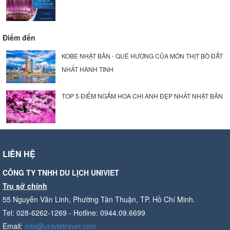
Điểm đến
KOBE NHẬT BẢN - QUÊ HƯƠNG CỦA MÓN THỊT BÒ ĐẮT
NHẤT HÀNH TINH
TOP 5 ĐIỂM NGẮM HOA CHI ANH ĐẸP NHẤT NHẬT BẢN
LIÊN HỆ
CÔNG TY TNHH DU LỊCH UNIVIET
Trụ sở chính
55 Nguyễn Văn Linh, Phường Tân Thuận, TP. Hồ Chí Minh.
Tel: 028-6262-1269 - Hotline: 0944.09.6699
Email:
info@univietravel.com