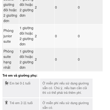
giường
đôi hoặc
Đ
2
0
0
đôi hoặc
2 giường
ph
2 giường
đơn
đơn
1 giường
Phòng
đôi hoặc
Đ
junior
2
0
0
2 giường
ph
suite
đơn
Phòng
1 giường
suite
đôi hoặc
Đ
2
0
0
hạng
2 giường
ph
nhất
đơn
Trẻ em và giường phụ:
Em bé 0-1 tuổi
Ở miễn phí nếu sử dụng giường
sẵn có. Chú ý, nếu bạn cần cũi
thì có thể phải trả thêm phí.
Trẻ em 2-11 tuổi
Ở miễn phí nếu sử dụng giường
sẵn có.