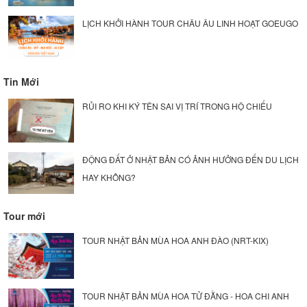
LỊCH KHỞI HÀNH TOUR CHÂU ÂU LINH HOẠT GOEUGO
Tin Mới
RỦI RO KHI KÝ TÊN SAI VỊ TRÍ TRONG HỘ CHIẾU
ĐỘNG ĐẤT Ở NHẬT BẢN CÓ ẢNH HƯỞNG ĐẾN DU LỊCH
HAY KHÔNG?
Tour mới
TOUR NHẬT BẢN MÙA HOA ANH ĐÀO (NRT-KIX)
TOUR NHẬT BẢN MÙA HOA TỬ ĐẰNG - HOA CHI ANH