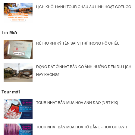
LỊCH KHỞI HÀNH TOUR CHÂU ÂU LINH HOẠT GOEUGO
Tin Mới
RỦI RO KHI KÝ TÊN SAI VỊ TRÍ TRONG HỘ CHIẾU
ĐỘNG ĐẤT Ở NHẬT BẢN CÓ ẢNH HƯỞNG ĐẾN DU LỊCH
HAY KHÔNG?
Tour mới
TOUR NHẬT BẢN MÙA HOA ANH ĐÀO (NRT-KIX)
TOUR NHẬT BẢN MÙA HOA TỬ ĐẰNG - HOA CHI ANH