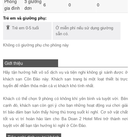
Phòng
3 giường
Đ
6
0
0
gia đình
đơn
ph
Trẻ em và giường phụ:
Trẻ em 0-5 tuổi
Ở miễn phí nếu sử dụng giường
sẵn có.
Không có giường phụ cho phòng này
Giới thiệu
Hãy tận hưởng hết vô số dịch vụ và tiện nghi không gì sánh được ở
khách sạn Côn Đảo này. Khách sạn trang bị một loạt thiết bị trực
tuyến để nhằm thỏa mãn cả vị khách khó tính nhất.
Khách có thể chọn 9 phòng có không khí yên bình và tuyệt vời. Bên
cạnh đó, khách sạn còn gợi ý cho bạn những hoạt động vui chơi giải
trí bảo đảm bạn luôn thấy hứng thú trong suốt kì nghỉ. Cơ sở vật chất
tốt và vị trí hoàn hảo làm cho Ba Doan 2 Hotel Mini trở thành nơi
tuyệt vời để bạn tận hưởng kì nghỉ ở Côn Đảo.
Tiện nghi dịch vụ tại khách