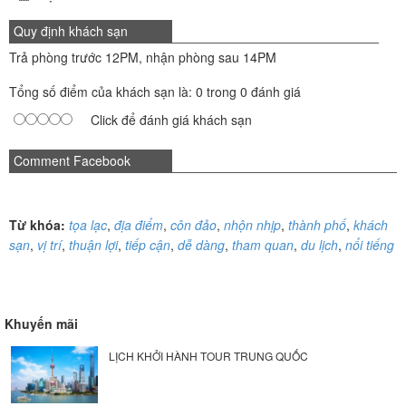
Quy định khách sạn
Trả phòng trước 12PM, nhận phòng sau 14PM
Tổng số điểm của khách sạn là: 0 trong 0 đánh giá
Click để đánh giá khách sạn
Comment Facebook
Từ khóa:
tọa lạc
,
địa điểm
,
côn đảo
,
nhộn nhịp
,
thành phố
,
khách
sạn
,
vị trí
,
thuận lợi
,
tiếp cận
,
dễ dàng
,
tham quan
,
du lịch
,
nổi tiếng
Khuyến mãi
LỊCH KHỞI HÀNH TOUR TRUNG QUỐC