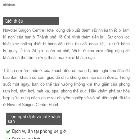
children.
Giới thiệu
Novotel Saigon Centre Hotel cũng đề xuất thêm rất nhiều thiết bị làm
kì nghỉ của bạn ở Thành phố Hồ Chí Minh thêm tiện lợi. Sự chọn lọc
khắt khe những thiết bị hàng đầu như thu đổi ngoại tệ, lưu trữ hành
lý, quầy lễ tân 24 giờ, quán cà phê, Wi-Fi ở khu vực công cộng để
khách có thể tận hưởng thoải mái khi ở khách sạn.
Tất cả nơi ăn chốn ở của khách đều có trang bị tiện nghi chu đáo để
bảo đảm khách có cảm giác dễ chịu không nơi nào sánh được. Trong
suốt một ngày, bạn có thể tận hưởng không khí thư giãn của phòng
tắm hơi, tắm hơi, mát xa, spa, phòng thể dục. Hãy khám phá sự hòa
hợp giữa cung cách phục vụ chuyên nghiệp và vô số tiện nghi tối tân
ở Novotel Saigon Centre Hotel.
Tiện nghi dịch vụ tại khách
sạn
Dịch vụ ăn tại phòng 24 giờ