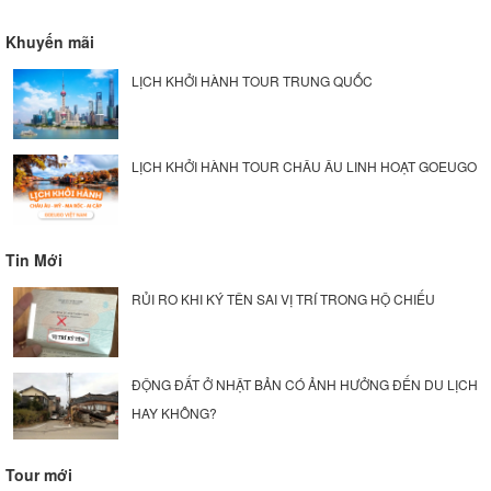
Khuyến mãi
LỊCH KHỞI HÀNH TOUR TRUNG QUỐC
LỊCH KHỞI HÀNH TOUR CHÂU ÂU LINH HOẠT GOEUGO
Tin Mới
RỦI RO KHI KÝ TÊN SAI VỊ TRÍ TRONG HỘ CHIẾU
ĐỘNG ĐẤT Ở NHẬT BẢN CÓ ẢNH HƯỞNG ĐẾN DU LỊCH
HAY KHÔNG?
Tour mới