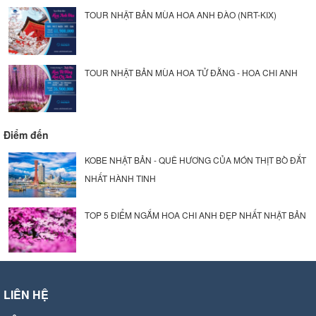
TOUR NHẬT BẢN MÙA HOA ANH ĐÀO (NRT-KIX)
TOUR NHẬT BẢN MÙA HOA TỬ ĐẰNG - HOA CHI ANH
Điểm đến
KOBE NHẬT BẢN - QUÊ HƯƠNG CỦA MÓN THỊT BÒ ĐẮT
NHẤT HÀNH TINH
TOP 5 ĐIỂM NGẮM HOA CHI ANH ĐẸP NHẤT NHẬT BẢN
LIÊN HỆ