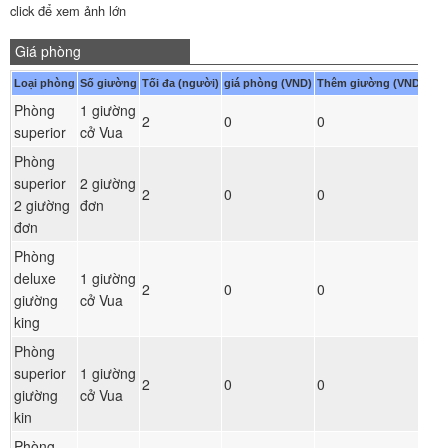
click để xem ảnh lớn
Giá phòng
Loại phòng
Số giường
Tối đa (người)
giá phòng (VND)
Thêm giường (VND)
Phòng
1 giường
Đ
2
0
0
superior
cở Vua
ph
Phòng
superior
2 giường
Đ
2
0
0
2 giường
đơn
ph
đơn
Phòng
deluxe
1 giường
Đ
2
0
0
giường
cở Vua
ph
king
Phòng
superior
1 giường
Đ
2
0
0
giường
cở Vua
ph
kin
Phòng