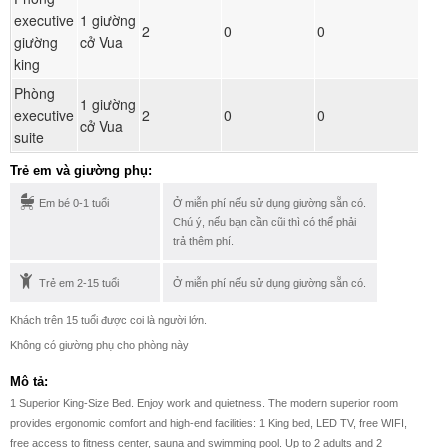
executive
1 giường
Đ
2
0
0
giường
cở Vua
ph
king
Phòng
1 giường
Đ
executive
2
0
0
cở Vua
ph
suite
Trẻ em và giường phụ:
Em bé 0-1 tuổi
Ở miễn phí nếu sử dụng giường sẵn có.
Chú ý, nếu bạn cần cũi thì có thể phải
trả thêm phí.
Trẻ em 2-15 tuổi
Ở miễn phí nếu sử dụng giường sẵn có.
Khách trên 15 tuổi được coi là người lớn.
Không có giường phụ cho phòng này
Mô tả:
1 Superior King-Size Bed. Enjoy work and quietness. The modern superior room
provides ergonomic comfort and high-end facilities: 1 King bed, LED TV, free WIFI,
free access to fitness center, sauna and swimming pool. Up to 2 adults and 2