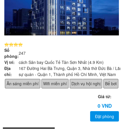
Số
247
phòng:
Vị trí:
cách Sân bay Quốc Tế Tân Sơn Nhất (4.9 Km)
Địa
167 Đường Hai Bà Trưng, Quận 3, Nhà thờ Đức Bà / Lãnh
chỉ:
sự quán - Quận 1, Thành phố Hồ Chí Minh, Việt Nam
Ăn sáng miễn phí
Wifi miễn phí
Dịch vụ hội nghị
Bể bơi
Giá từ:
0 VND
Đặt phòng