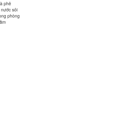
à phê
 nước sôi
rong phòng
nằm