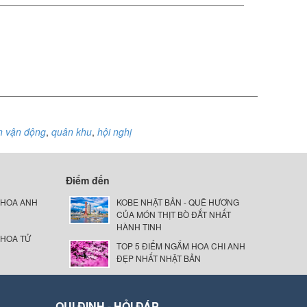
n vận động
,
quân khu
,
hội nghị
Điểm đến
 HOA ANH
KOBE NHẬT BẢN - QUÊ HƯƠNG
CỦA MÓN THỊT BÒ ĐẮT NHẤT
HÀNH TINH
 HOA TỬ
TOP 5 ĐIỂM NGẮM HOA CHI ANH
ĐẸP NHẤT NHẬT BẢN
QUI ĐỊNH - HỎI ĐÁP