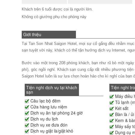
Khách trên 6 tuổi được coi là người lớn.
Không có giường phụ cho phòng này
Giới thiệu
Tại Tan Son Nhat Saigon Hotel, mọi sự cố gắng đều nhằm mục đí
sạn tuyệt vời này, khách có thể tận hưởng dịch vụ Internet, ngư
Bước vào một trong 208 phòng khách, bạn như rũ bỏ một ngày dà
phí), góc ngồi nghỉ. Khách sạn cung cấp rất nhiều phương tiện 
Saigon Hotel luôn là sự lựa chọn hoàn hảo cho kì nghỉ của bạn ở 
Tiện nghi dịch vụ tại khách
Tiện nghi tr
sạn
Máy điều 
Câu lạc bộ đêm
Tủ lạnh (m
Cửa hàng lưu niệm
Két sắt
Dịch vụ ăn tại phòng 24 giờ
Bàn là / ủi
Dịch vụ du lịch
Kem & bàn
Dịch vụ xe đưa đón
Máy sấy t
Dịch vụ giặt là/giặt khô
Dụng cụ 