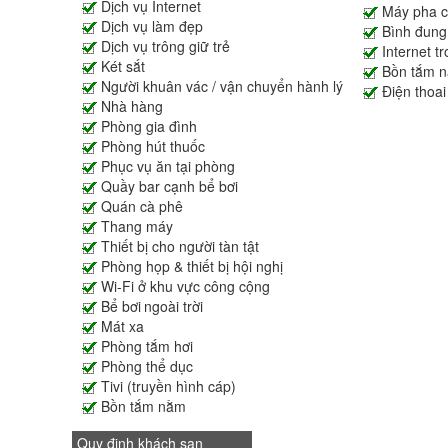
Dịch vụ Internet
Máy pha c
Dịch vụ làm đẹp
Bình đung
Dịch vụ trông giữ trẻ
Internet t
Két sắt
Bồn tắm 
Người khuân vác / vận chuyển hành lý
Điện thoai
Nhà hàng
Phòng gia đình
Phòng hút thuốc
Phục vụ ăn tại phòng
Quầy bar cạnh bể bơi
Quán cà phê
Thang máy
Thiết bị cho người tàn tật
Phòng họp & thiết bị hội nghị
Wi-Fi ở khu vực công cộng
Bể bơi ngoài trời
Mát xa
Phòng tắm hơi
Phòng thể dục
Tivi (truyền hình cáp)
Bồn tắm nằm
Quy định khách sạn