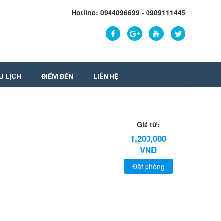
Hotline: 0944096699 - 0909111445
U LỊCH
ĐIỂM ĐẾN
LIÊN HỆ
Giá từ:
1,200,000
VND
Đặt phòng