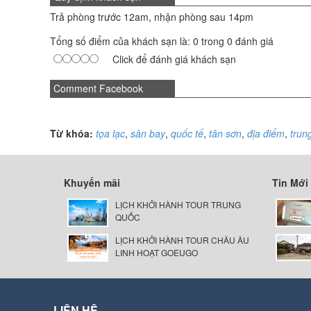
Trả phòng trước 12am, nhận phòng sau 14pm
Tổng số điểm của khách sạn là: 0 trong 0 đánh giá
Click để đánh giá khách sạn
Comment Facebook
Từ khóa:
tọa lạc
,
sân bay
,
quốc tế
,
tân sơn
,
địa điểm
,
trun
Khuyến mãi
Tin Mới
LỊCH KHỞI HÀNH TOUR TRUNG
QUỐC
LỊCH KHỞI HÀNH TOUR CHÂU ÂU
LINH HOẠT GOEUGO
LIÊN HỆ