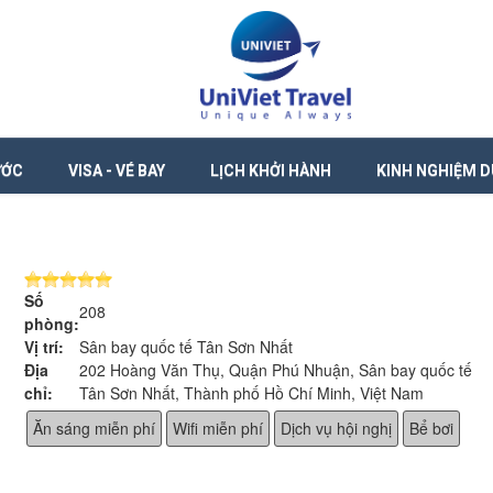
ƯỚC
VISA - VÉ BAY
LỊCH KHỞI HÀNH
KINH NGHIỆM D
Số
208
phòng:
Vị trí:
Sân bay quốc tế Tân Sơn Nhất
Địa
202 Hoàng Văn Thụ, Quận Phú Nhuận, Sân bay quốc tế
chỉ:
Tân Sơn Nhất, Thành phố Hồ Chí Minh, Việt Nam
Ăn sáng miễn phí
Wifi miễn phí
Dịch vụ hội nghị
Bể bơi