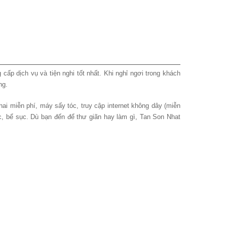
p dịch vụ và tiện nghi tốt nhất. Khi nghỉ ngơi trong khách
ng.
i miễn phí, máy sấy tóc, truy cập internet không dây (miễn
ục, bể sục. Dù bạn đến để thư giãn hay làm gì, Tan Son Nhat