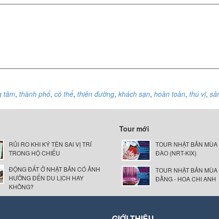
g tâm
,
thành phố
,
có thể
,
thiên đường
,
khách sạn
,
hoàn toàn
,
thú vị
,
sâ
Tour mới
RỦI RO KHI KÝ TÊN SAI VỊ TRÍ
TOUR NHẬT BẢN MÙA
TRONG HỘ CHIẾU
ĐÀO (NRT-KIX)
ĐỘNG ĐẤT Ở NHẬT BẢN CÓ ẢNH
TOUR NHẬT BẢN MÙA
HƯỞNG ĐẾN DU LỊCH HAY
ĐẰNG - HOA CHI ANH
KHÔNG?
GIỚI THIỆU