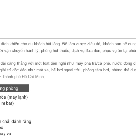
ch khiến cho du khách hài lòng. Để làm được điều đó, khách sạn sẽ cung cấ
ời vận chuyển hành lý, phòng hút thuốc, dịch vụ đưa đón, phục vụ ăn tại phò
i căng thẳng với một loạt tiện nghi như máy pha trà/cà phê, nước đóng cha
giải trí độc đáo như mát xa, bể bơi ngoài trời, phòng tắm hơi, phòng thể d
Thành phố Hồ Chí Minh.
ong phòng
hòa (máy lạnh)
ini bar)
 chải đánh răng
óc
may vá