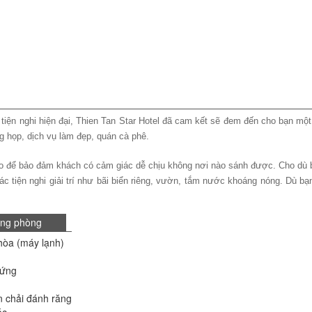
iện nghi hiện đại, Thien Tan Star Hotel đã cam kết sẽ đem đến cho bạn một k
ng họp, dịch vụ làm đẹp, quán cà phê.
đáo để bảo đảm khách có cảm giác dễ chịu không nơi nào sánh được. Cho dù b
c tiện nghi giải trí như bãi biển riêng, vườn, tắm nước khoáng nóng. Dù bạn
ong phòng
hòa (máy lạnh)
đứng
 chải đánh răng