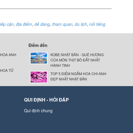
tiếp cận
,
địa điểm
,
dễ dàng
,
tham quan
,
du lịch
,
nổi tiếng
Điểm đến
 HOA ANH
KOBE NHẬT BẢN - QUÊ HƯƠNG
CỦA MÓN THỊT BÒ ĐẮT NHẤT
HÀNH TINH
 HOA TỬ
TOP 5 ĐIỂM NGẮM HOA CHI ANH
ĐẸP NHẤT NHẬT BẢN
QUI ĐỊNH - HỎI ĐÁP
Qui định chung