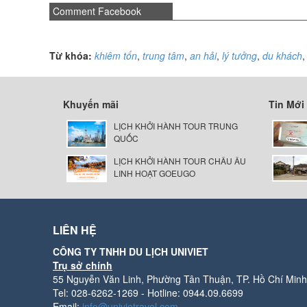
Comment Facebook
Từ khóa:
khiêm tốn
,
trung tâm
,
an hải
,
lý tưởng
,
du khách
Khuyến mãi
Tin Mới
LỊCH KHỞI HÀNH TOUR TRUNG
QUỐC
LỊCH KHỞI HÀNH TOUR CHÂU ÂU
LINH HOẠT GOEUGO
LIÊN HỆ
CÔNG TY TNHH DU LỊCH UNIVIET
Trụ sở chính
55 Nguyễn Văn Linh, Phường Tân Thuận, TP. Hồ Chí Minh
Tel: 028-6262-1269 - Hotline: 0944.09.6699
Email:
info@univietravel.com