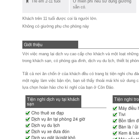
Trẻ em 2-11 tuổi
Ở miễn phí nếu sử dụng giường
sẵn có.
Khách trên 11 tuổi được coi là người lớn.
Không có giường phụ cho phòng này
Giới thiệu
Với việc mang lại dịch vụ cao cấp cho khách và một loạt những t
trong khách sạn, có phòng gia đình, dịch vụ du lịch, thiết bị phò
Tất cả nơi ăn chốn ở của khách đều có trang bị tiện nghi chu 
một ngày làm việc bận rộn, bạn sẽ thấy thoải mái khi sử dung cá
lựa chọn hoàn hảo cho kì nghỉ của bạn ở Côn Đảo.
Tiện nghi dịch vụ tại khách
Tiện nghi tr
sạn
Máy điều 
Cho thuê xe đạp
Tivi
Dịch vụ ăn tại phòng 24 giờ
Bồn tắm 
Dịch vụ du lịch
Bàn là / ủi
Dịch vụ xe đưa đón
Kem & bàn
Dịch vụ giặt là/giặt khô