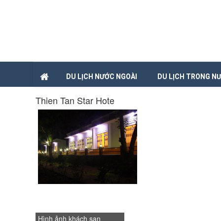
DU LỊCH NƯỚC NGOÀI
DU LỊCH TRONG N
Thien Tan Star Hote
Hình ảnh khách sạn