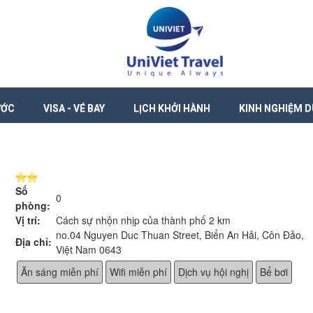
ƯỚC
VISA - VÉ BAY
LỊCH KHỞI HÀNH
KINH NGHIỆM D
Số
0
phòng:
Vị trí:
Cách sự nhộn nhịp của thành phố 2 km
no.04 Nguyen Duc Thuan Street, Biển An Hải, Côn Đảo,
Địa chỉ:
Việt Nam 0643
Ăn sáng miễn phí
Wifi miễn phí
Dịch vụ hội nghị
Bể bơi