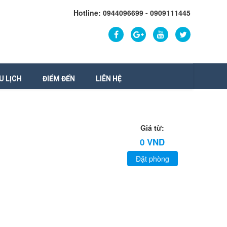
Hotline: 0944096699 - 0909111445
U LỊCH
ĐIỂM ĐẾN
LIÊN HỆ
Giá từ:
0 VND
Đặt phòng