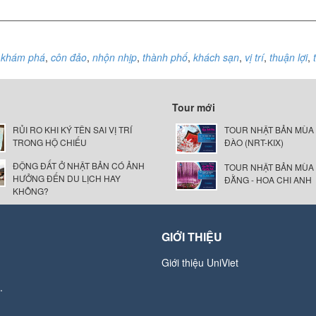
,
khám phá
,
côn đảo
,
nhộn nhịp
,
thành phố
,
khách sạn
,
vị trí
,
thuận lợi
,
Tour mới
RỦI RO KHI KÝ TÊN SAI VỊ TRÍ
TOUR NHẬT BẢN MÙA
TRONG HỘ CHIẾU
ĐÀO (NRT-KIX)
ĐỘNG ĐẤT Ở NHẬT BẢN CÓ ẢNH
TOUR NHẬT BẢN MÙA
HƯỞNG ĐẾN DU LỊCH HAY
ĐẰNG - HOA CHI ANH
KHÔNG?
GIỚI THIỆU
Giới thiệu UniViet
.