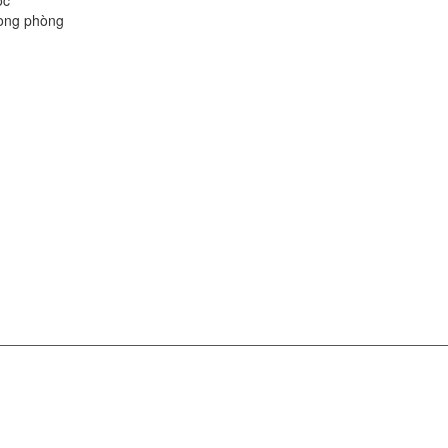
óc
rong phòng