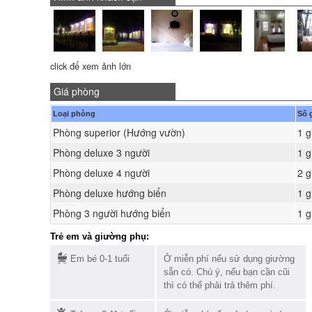
click để xem ảnh lớn
Giá phòng
Loại phòng
Số 
Phòng superior (Hướng vườn)
1 g
Phòng deluxe 3 người
1 g
Phòng deluxe 4 người
2 g
Phòng deluxe hướng biển
1 g
Phòng 3 người hướng biển
1 g
Trẻ em và giường phụ:
Em bé 0-1 tuổi
Ở miễn phí nếu sử dụng giường
sẵn có. Chú ý, nếu bạn cần cũi
thì có thể phải trả thêm phí.