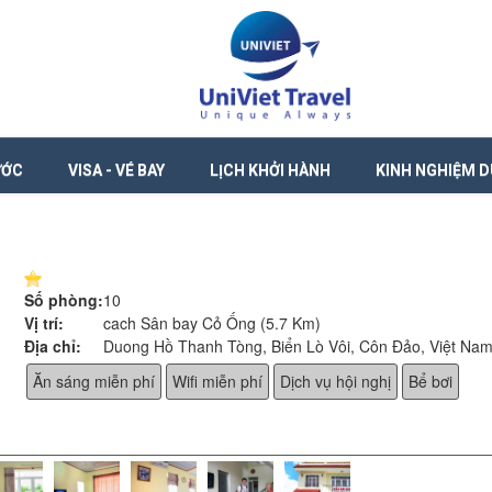
ƯỚC
VISA - VÉ BAY
LỊCH KHỞI HÀNH
KINH NGHIỆM D
Số phòng:
10
Vị trí:
cach Sân bay Cỏ Ống (5.7 Km)
Địa chỉ:
Duong Hồ Thanh Tòng, Biển Lò Vôi, Côn Đảo, Việt Na
Ăn sáng miễn phí
Wifi miễn phí
Dịch vụ hội nghị
Bể bơi