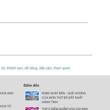
 lợi
,
khách sạn
,
dễ dàng
,
tiếp cận
,
tham quan
Điểm đến
 HOA ANH
KOBE NHẬT BẢN - QUÊ HƯƠNG
CỦA MÓN THỊT BÒ ĐẮT NHẤT
HÀNH TINH
 HOA TỬ
TOP 5 ĐIỂM NGẮM HOA CHI ANH