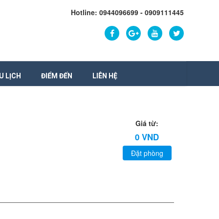
Hotline: 0944096699 - 0909111445
U LỊCH
ĐIỂM ĐẾN
LIÊN HỆ
Giá từ:
0 VND
Đặt phòng
m