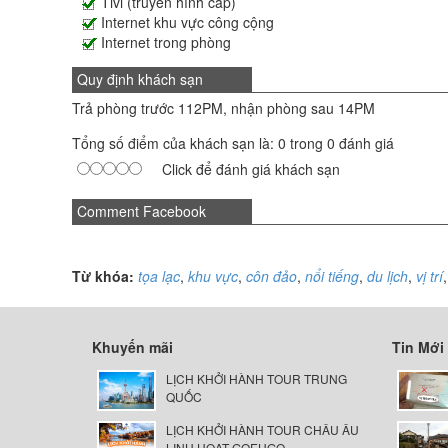
Tivi (truyền hình cáp)
Internet khu vực công cộng
Internet trong phòng
Quy định khách sạn
Trả phòng trước 112PM, nhận phòng sau 14PM
Tổng số điểm của khách sạn là: 0 trong 0 đánh giá
Click để đánh giá khách sạn
Comment Facebook
Từ khóa:
tọa lạc
,
khu vực
,
côn đảo
,
nổi tiếng
,
du lịch
,
vị trí
Khuyến mãi
Tin Mới
LỊCH KHỞI HÀNH TOUR TRUNG
QUỐC
LỊCH KHỞI HÀNH TOUR CHÂU ÂU
LINH HOẠT GOEUGO