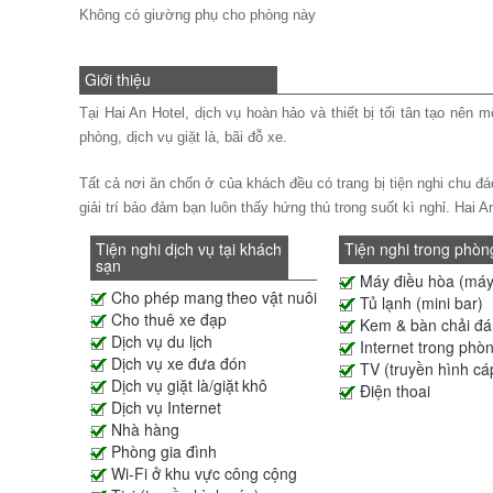
Không có giường phụ cho phòng này
Giới thiệu
Tại Hai An Hotel, dịch vụ hoàn hảo và thiết bị tối tân tạo nên
phòng, dịch vụ giặt là, bãi đỗ xe.
Tất cả nơi ăn chốn ở của khách đều có trang bị tiện nghi chu 
giải trí bảo đảm bạn luôn thấy hứng thú trong suốt kì nghỉ. Hai
Tiện nghi dịch vụ tại khách
Tiện nghi trong phòn
sạn
Máy điều hòa (máy
Cho phép mang theo vật nuôi
Tủ lạnh (mini bar)
Cho thuê xe đạp
Kem & bàn chải đá
Dịch vụ du lịch
Internet trong phò
Dịch vụ xe đưa đón
TV (truyền hình cá
Dịch vụ giặt là/giặt khô
Điện thoai
Dịch vụ Internet
Nhà hàng
Phòng gia đình
Wi-Fi ở khu vực công cộng