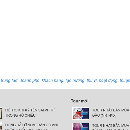
,
trung tâm
,
thành phố
,
khách hàng
,
tận hưởng
,
thú vị
,
hoạt động
,
thuận
Tour mới
RỦI RO KHI KÝ TÊN SAI VỊ TRÍ
TOUR NHẬT BẢN MÙA
TRONG HỘ CHIẾU
ĐÀO (NRT-KIX)
ĐỘNG ĐẤT Ở NHẬT BẢN CÓ ẢNH
TOUR NHẬT BẢN MÙA
HƯỞNG ĐẾN DU LỊCH HAY