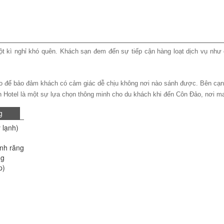
 một kì nghỉ khó quên. Khách sạn đem đến sự tiếp cận hàng loạt dịch vụ như 
đáo để bảo đảm khách có cảm giác dễ chịu không nơi nào sánh được. Bên cạn
 An Hotel là một sự lựa chọn thông minh cho du khách khi đến Côn Đảo, nơi ma
g
 lạnh)
nh răng
ng
p)