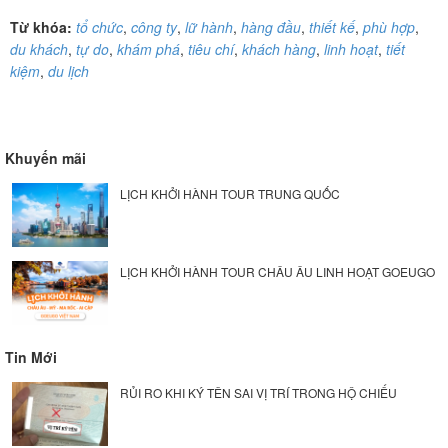
Từ khóa:
tổ chức
,
công ty
,
lữ hành
,
hàng đầu
,
thiết kế
,
phù hợp
,
du khách
,
tự do
,
khám phá
,
tiêu chí
,
khách hàng
,
linh hoạt
,
tiết
kiệm
,
du lịch
Khuyến mãi
LỊCH KHỞI HÀNH TOUR TRUNG QUỐC
LỊCH KHỞI HÀNH TOUR CHÂU ÂU LINH HOẠT GOEUGO
Tin Mới
RỦI RO KHI KÝ TÊN SAI VỊ TRÍ TRONG HỘ CHIẾU