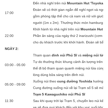
Đến nhà nghỉ trên núi
Mountain Hut 'Toyokan'
Đoàn sẽ có thời gian ngắn để nghỉ ngơi và ngủ t
17:00
gồm phòng tập thể cho cả nam và nữ với giường 
người (1m x 2m). Thưởng thức món hamburger ch
Khởi hành từ nhà nghỉ trên núi
Mountain Hut 'T
22:00
Phần ăn sáng của ngày thứ 2 inarizushi (cơm nắ
cho du khách trước khi khởi hành. Đoàn sẽ bắt đầ
NGÀY 2:
Tham quan
đỉnh núi Phú Sĩ
và
miệng núi lửa
(
Tự do thưởng thức khung cảnh ấn tượng trên đỉn
03:00 - 05:00
thể đi bộ tham quan quanh miệng núi lửa cùng h
lòng dùng bữa sáng trên đỉnh núi.
Xuống núi theo
cung đường Yoshida
hướng v
05:00 - 09:00
Cung đường xuống núi về lại Trạm số 5 sẽ mất k
Trạm 5 Kawaguchiko núi Phú Sĩ
11:30
Sau khi quay trởi lại Trạm 5, chuyến leo núi kết th
xe sẽ đưa quý khách đến với khu vực suối kho