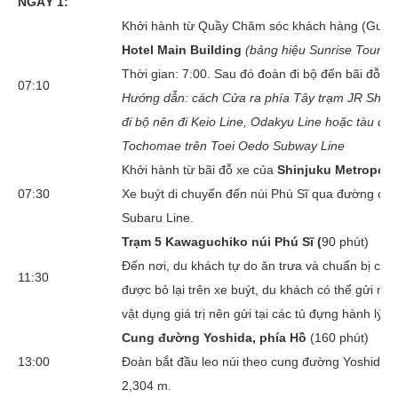
NGÀY 1:
Khởi hành từ Quầy Chăm sóc khách hàng (Guest 
Hotel Main Building
(bảng hiệu Sunrise Tours)
Thời gian: 7:00. Sau đó đoàn đi bộ đến bãi đỗ xe
07:10
Hướng dẫn: cách Cửa ra phía Tây trạm JR Shinju
đi bộ nên đi Keio Line, Odakyu Line hoặc tàu đi
Tochomae trên Toei Oedo Subway Line
Khởi hành từ bãi đỗ xe của
Shinjuku Metropol
07:30
Xe buýt di chuyển đến núi Phú Sĩ qua đường cao
Subaru Line.
Trạm 5 Kawaguchiko núi Phú Sĩ (
90 phút)
Đến nơi, du khách tự do ăn trưa và chuẩn bị cho
11:30
được bỏ lại trên xe buýt, du khách có thể gửi mi
vật dụng giá trị nên gửi tại các tủ đựng hành lý c
Cung đường Yoshida, phía Hồ
(160 phút)
13:00
Đoàn bắt đầu leo núi theo cung đường Yoshida 
2,304 m.