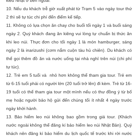
kiểu Nhật ở bên ngoài.
10. Nếu du khách trễ giờ xuất phát từ Trạm 5 vào ngày tour thứ
2 thì sẽ tự túc chi phí đến điểm kế tiếp.
11. Không có lựa chọn ăn chay cho buổi tối ngày 1 và buổi sáng
ngày 2. Quý khách đang ăn kiêng vui lòng tự chuẩn bị thức ăn
khi leo núi. Thực đơn cho tối ngày 1 là món hamburger, sáng
ngày 2 là inarizushi (cơm nắm cuộn tàu hủ chiên). Du khách có
thể gọi thêm đồ ăn và nước uống tại nhà nghỉ trên núi (chi phí
tự túc).
12. Trẻ em 5 tuổi và nhỏ hơn không thể tham gia tour. Trẻ em
từ 6-15 tuổi phải có người lớn (20 tuổi trở lên) đi kèm. Trẻ từ 16-
19 tuổi có thể tham gia tour một mình nếu có thư đồng ý từ bố
mẹ hoặc người bảo hộ gửi đến chúng tổi ít nhất 4 ngày trước
ngày khởi hành.
13. Bảo hiểm leo núi không bao gồm trong giá tour. (Khách
nước ngoài không thể đăng kí bảo hiểm leo núi Nhật Bản). Quý
khách nên đăng kí bảo hiểm du lịch quốc tế trước khi rời nước