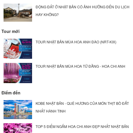
ĐỘNG ĐẤT Ở NHẬT BẢN CÓ ẢNH HƯỞNG ĐẾN DU LỊCH
HAY KHÔNG?
Tour mới
TOUR NHẬT BẢN MÙA HOA ANH ĐÀO (NRT-KIX)
TOUR NHẬT BẢN MÙA HOA TỬ ĐẰNG - HOA CHI ANH
Điểm đến
KOBE NHẬT BẢN - QUÊ HƯƠNG CỦA MÓN THỊT BÒ ĐẮT
NHẤT HÀNH TINH
TOP 5 ĐIỂM NGẮM HOA CHI ANH ĐẸP NHẤT NHẬT BẢN