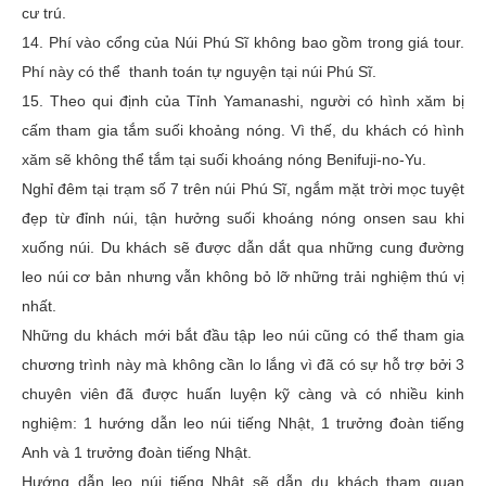
cư trú.
14. Phí vào cổng của Núi Phú Sĩ không bao gồm trong giá tour.
Phí này có thể thanh toán tự nguyện tại núi Phú Sĩ.
15. Theo qui định của Tỉnh Yamanashi, người có hình xăm bị
cấm tham gia tắm suối khoảng nóng. Vì thế, du khách có hình
xăm sẽ không thể tắm tại suối khoáng nóng Benifuji-no-Yu.
Nghỉ đêm tại trạm số 7 trên núi Phú Sĩ, ngắm mặt trời mọc tuyệt
đẹp từ đỉnh núi, tận hưởng suối khoáng nóng onsen sau khi
xuống núi. Du khách sẽ được dẫn dắt qua những cung đường
leo núi cơ bản nhưng vẫn không bỏ lỡ những trải nghiệm thú vị
nhất.
Những du khách mới bắt đầu tập leo núi cũng có thể tham gia
chương trình này mà không cần lo lắng vì đã có sự hỗ trợ bởi 3
chuyên viên đã được huấn luyện kỹ càng và có nhiều kinh
nghiệm: 1 hướng dẫn leo núi tiếng Nhật, 1 trưởng đoàn tiếng
Anh và 1 trưởng đoàn tiếng Nhật.
Hướng dẫn leo núi tiếng Nhật sẽ dẫn du khách tham quan