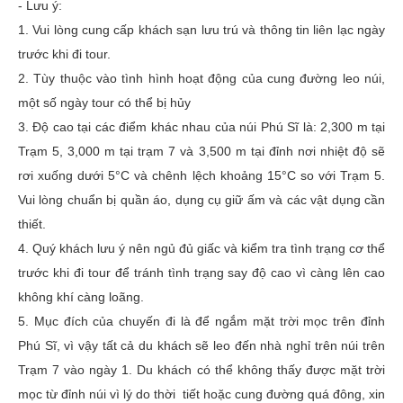
- Lưu ý:
1. Vui lòng cung cấp khách sạn lưu trú và thông tin liên lạc ngày
trước khi đi tour.
2. Tùy thuộc vào tình hình hoạt động của cung đường leo núi,
một số ngày tour có thể bị hủy
3. Độ cao tại các điểm khác nhau của núi Phú Sĩ là: 2,300 m tại
Trạm 5, 3,000 m tại trạm 7 và 3,500 m tại đỉnh nơi nhiệt độ sẽ
rơi xuống dưới 5°C và chênh lệch khoảng 15°C so với Trạm 5.
Vui lòng chuẩn bị quần áo, dụng cụ giữ ấm và các vật dụng cần
thiết.
4. Quý khách lưu ý nên ngủ đủ giấc và kiểm tra tình trạng cơ thể
trước khi đi tour để tránh tình trạng say độ cao vì càng lên cao
không khí càng loãng.
5. Mục đích của chuyến đi là để ngắm mặt trời mọc trên đỉnh
Phú Sĩ, vì vậy tất cả du khách sẽ leo đến nhà nghỉ trên núi trên
Trạm 7 vào ngày 1. Du khách có thể không thấy được mặt trời
mọc từ đỉnh núi vì lý do thời tiết hoặc cung đường quá đông, xin