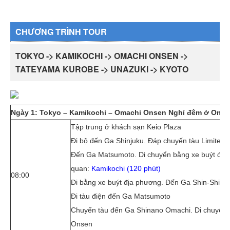
CHƯƠNG TRÌNH TOUR
TOKYO -> KAMIKOCHI -> OMACHI ONSEN ->
TATEYAMA KUROBE -> UNAZUKI -> KYOTO
Ngày 1: Tokyo – Kamikochi – Omachi Onsen Nghỉ đêm ở Oma
Tập trung ở khách sạn Keio Plaza
Đi bộ đến Ga Shinjuku. Đáp chuyến tàu Limited 
Đến Ga Matsumoto. Di chuyển bằng xe buýt địa
quan:
Kamikochi (120 phút)
08:00
Đi bằng xe buýt địa phương. Đến Ga Shin-Shim
Đi tàu điện đến Ga Matsumoto
Chuyển tàu đến Ga Shinano Omachi. Di chuyển 
Onsen