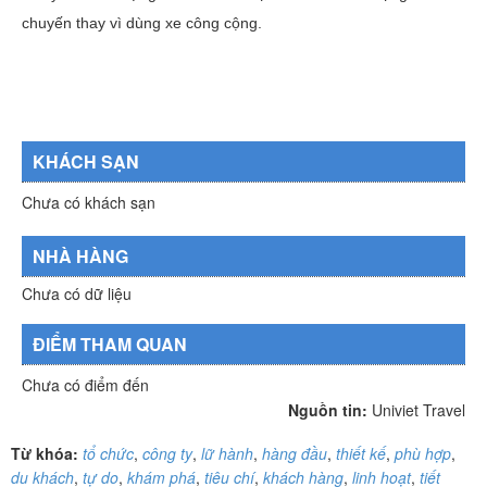
chuyến thay vì dùng xe công cộng.
KHÁCH SẠN
Chưa có khách sạn
NHÀ HÀNG
Chưa có dữ liệu
ĐIỂM THAM QUAN
Chưa có điểm đến
Nguồn tin:
Univiet Travel
Từ khóa:
tổ chức
,
công ty
,
lữ hành
,
hàng đầu
,
thiết kế
,
phù hợp
,
du khách
,
tự do
,
khám phá
,
tiêu chí
,
khách hàng
,
linh hoạt
,
tiết