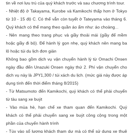
tin về nơi lưu trú của quý khách trước và sau chương trình tour.
- Nhiệt độ ở Takayama, Kurobe và Kamikochi thấp hơn ở Tokyo
từ 10 - 15 độ C. Có thể vẫn còn tuyết ở Tateyama vào tháng 6.
Quý khách có thể mang theo quần áo ấm như: áo choàng...
- Nên mang theo trang phục và giầy thoải mái (giầy đế mềm
hoặc giầy đi bộ). Để hành lý gọn nhẹ, quý khách nên mang ba
lô hoặc túi du lịch đơn giản
Không bao gồm dịch vụ vận chuyển hành lý từ Omachi Onsen
ngày đầu đến Unazuki Onsen ngày thứ 2. Phí vận chuyển cho
dịch vụ này là JPY1,300 / túi xách du lịch. (mức giá này được áp
dụng tính đến thời điểm tháng 8/2015)
- Từ Matsumoto đến Kamikochi, quý khách có thể phải chuyển
từ tàu sang xe buýt
- Vào mùa hè, hạn chế xe tham quan đến Kamikochi. Quý
khách có thể phải chuyển sang xe buýt công cộng trong một
phần của chuyến hành trình
- Tùy vào số lượng khách tham dự mà có thể sử dụng xe thuê