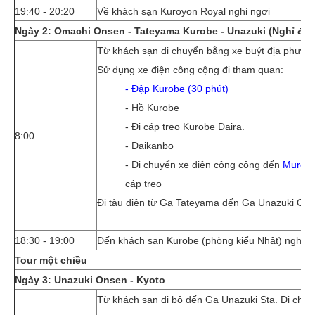
19:40 - 20:20
Về khách sạn Kuroyon Royal nghỉ ngơi
Ngày 2: Omachi Onsen - Tateyama Kurobe - Unazuki (Nghỉ đê
Từ khách sạn di chuyển bằng xe buýt địa phươ
Sử dụng xe điện công cộng đi tham quan:
- Đập Kurobe (30 phút)
- Hồ Kurobe
- Đi cáp treo Kurobe Daira.
8:00
- Daikanbo
- Di chuyển xe điện công cộng đến
Murodo
cáp treo
Đi tàu điện từ Ga Tateyama đến Ga Unazuki On
18:30 - 19:00
Đến khách sạn Kurobe (phòng kiểu Nhật) nghỉ n
Tour một chiều
Ngày 3: Unazuki Onsen - Kyoto
Từ khách sạn đi bộ đến Ga Unazuki Sta. Di chu