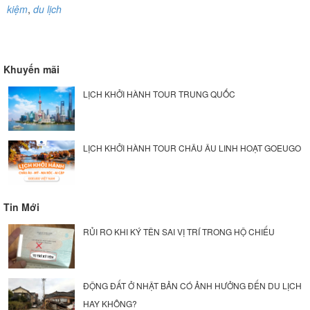
kiệm
,
du lịch
Khuyến mãi
LỊCH KHỞI HÀNH TOUR TRUNG QUỐC
LỊCH KHỞI HÀNH TOUR CHÂU ÂU LINH HOẠT GOEUGO
Tin Mới
RỦI RO KHI KÝ TÊN SAI VỊ TRÍ TRONG HỘ CHIẾU
ĐỘNG ĐẤT Ở NHẬT BẢN CÓ ẢNH HƯỞNG ĐẾN DU LỊCH
HAY KHÔNG?