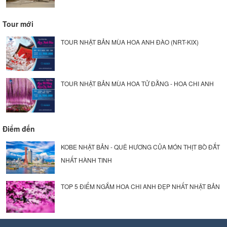
Tour mới
TOUR NHẬT BẢN MÙA HOA ANH ĐÀO (NRT-KIX)
TOUR NHẬT BẢN MÙA HOA TỬ ĐẰNG - HOA CHI ANH
Điểm đến
KOBE NHẬT BẢN - QUÊ HƯƠNG CỦA MÓN THỊT BÒ ĐẮT
NHẤT HÀNH TINH
TOP 5 ĐIỂM NGẮM HOA CHI ANH ĐẸP NHẤT NHẬT BẢN