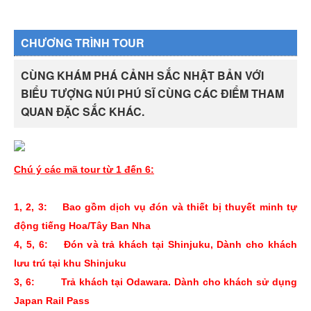
CHƯƠNG TRÌNH TOUR
CÙNG KHÁM PHÁ CẢNH SẮC NHẬT BẢN VỚI
BIỂU TƯỢNG NÚI PHÚ SĨ CÙNG CÁC ĐIỂM THAM
QUAN ĐẶC SẮC KHÁC.
Chú ý các mã tour từ 1 đến 6:
1, 2, 3: Bao gồm dịch vụ đón và thiết bị thuyết minh tự
động tiếng Hoa/Tây Ban Nha
4, 5, 6: Ðón và trả khách tại Shinjuku, Dành cho khách
lưu trú tại khu Shinjuku
3, 6: Trả khách tại Odawara. Dành cho khách sử dụng
Japan Rail Pass