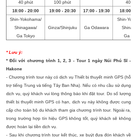
40 phút
100 phút
40 ph
18:00 - 20:00
19:00 - 20:30
17:00 - 19:30
18:00 - 
Shin-Yokohama/
Shin-Yok
Shinagawa/
Ginza/Shinjuku
Ga Odawara
Shinag
Ga Tokyo
Ga To
* Lưu ý:
* Đối với chương trình 1, 2, 3 - Tour 1 ngày Núi Phú Sĩ -
Hakone
- Chương trình tour này có dịch vụ Thiết bị thuyết minh GPS (hỗ
trợ tiếng Trung và tiếng Tây Ban Nha). Nếu có nhu cầu sử dụng
dịch vụ, quý khách vui lòng thông báo khi đặt tour. Do số lượng
thiết bị thuyết minh GPS có hạn, dịch vụ này không được cung
cấp cho toàn bộ du khách tham gia chương trình tour. Ngoài ra,
trong trường hợp tín hiệu GPS không tốt, quý khách sẽ không
được hoàn lại tiền dịch vụ.
- Sau khi chương trình tour kết thúc, xe buýt đưa đón khách về