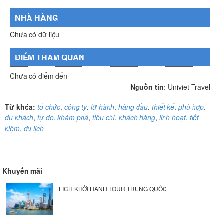
NHÀ HÀNG
Chưa có dữ liệu
ĐIỂM THAM QUAN
Chưa có điểm đến
Nguồn tin:
Univiet Travel
Từ khóa:
tổ chức
,
công ty
,
lữ hành
,
hàng đầu
,
thiết kế
,
phù hợp
,
du khách
,
tự do
,
khám phá
,
tiêu chí
,
khách hàng
,
linh hoạt
,
tiết
kiệm
,
du lịch
Khuyến mãi
LỊCH KHỞI HÀNH TOUR TRUNG QUỐC