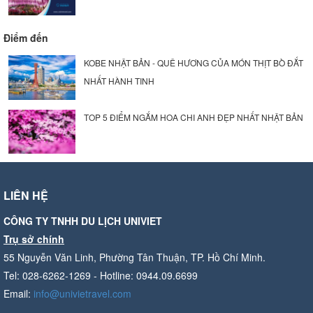
Điểm đến
KOBE NHẬT BẢN - QUÊ HƯƠNG CỦA MÓN THỊT BÒ ĐẮT
NHẤT HÀNH TINH
TOP 5 ĐIỂM NGẮM HOA CHI ANH ĐẸP NHẤT NHẬT BẢN
LIÊN HỆ
CÔNG TY TNHH DU LỊCH UNIVIET
Trụ sở chính
55 Nguyễn Văn Linh, Phường Tân Thuận, TP. Hồ Chí Minh.
Tel: 028-6262-1269 - Hotline: 0944.09.6699
Email:
info@univietravel.com