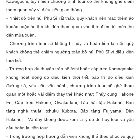
Kawaguchi, tuy nhiên chương trình tour có thể không ghé điểm
tham quan này vì điều kiện giao thông.
- Nhiệt độ trên núi Phú Sĩ rất thấp, quý khách nên mặc thêm áo
khoác hoặc áo ấm khi đến tham quan vào thời điểm từ mùa thu
đến mùa xuân.
- Chương trình tour sẽ không bị hủy và hoàn tiền lại nếu quý
khách không thể chiêm ngưỡng toàn bộ núi Phú Sĩ vì điều kiện
thời tiết.
- Trường hợp du thuyền trên hồ Ashi hoặc cáp treo Komagatake
không hoạt động do điều kiện thời tiết, bảo trì do điều kiện
đường sá, yêu cầu vận hành, chương trình tour sẽ ghé tham
quan một hoặc vài điểm thay thế khác như: Thủy cung Hakone
En, Cáp treo Hakone, Owakudani, Tàu hải tặc Hakone, Bảo
tàng nghệ thuật Itchuku Kubota, Bảo tàng Fujiyama, Đền
Hakone,... Và đây không được xem là lý do để hủy tour và yêu
cầu hoàn lại tiền tour.
- Trong trường hợp hướng dẫn viên không thể theo phục vụ quý