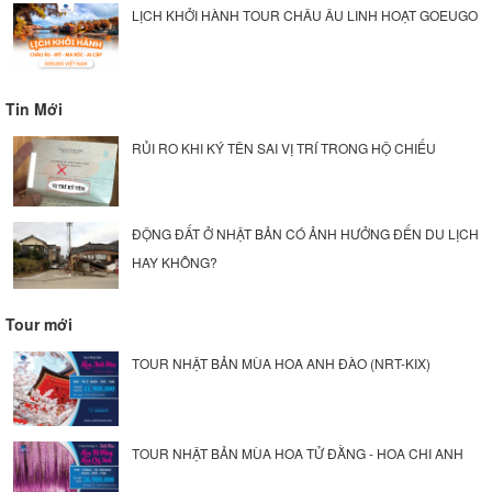
LỊCH KHỞI HÀNH TOUR CHÂU ÂU LINH HOẠT GOEUGO
Tin Mới
RỦI RO KHI KÝ TÊN SAI VỊ TRÍ TRONG HỘ CHIẾU
ĐỘNG ĐẤT Ở NHẬT BẢN CÓ ẢNH HƯỞNG ĐẾN DU LỊCH
HAY KHÔNG?
Tour mới
TOUR NHẬT BẢN MÙA HOA ANH ĐÀO (NRT-KIX)
TOUR NHẬT BẢN MÙA HOA TỬ ĐẰNG - HOA CHI ANH