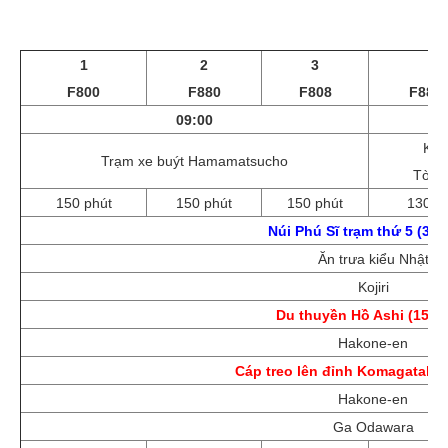
1
2
3
4
F800
F880
F808
F880
09:00
Khá
Trạm xe buýt Hamamatsucho
Tòa n
150 phút
150 phút
150 phút
130 p
Núi Phú Sĩ trạm thứ 5 (30 
Ăn trưa kiểu Nhật
Kojiri
Du thuyền Hồ Ashi (15 p
Hakone-en
Cáp treo lên đỉnh Komagatake 
Hakone-en
Ga Odawara