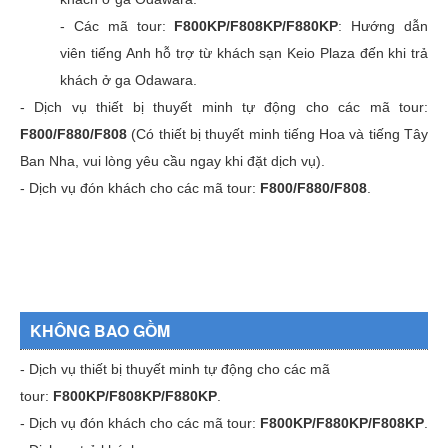
- Các mã tour:
F800KP/F808KP/F880KP
: Hướng dẫn
viên tiếng Anh hỗ trợ từ khách sạn Keio Plaza đến khi trả
khách ở ga Odawara.
- Dịch vụ thiết bị thuyết minh tự động cho các mã tour:
F800/F880/F808
(Có thiết bị thuyết minh tiếng Hoa và tiếng Tây
Ban Nha, vui lòng yêu cầu ngay khi đặt dịch vụ).
- Dịch vụ đón khách cho các mã tour:
F800/F880/F808
.
KHÔNG BAO GỒM
- Dịch vụ thiết bị thuyết minh tự động cho các mã
tour:
F800KP/F808KP/F880KP
.
- Dịch vụ đón khách cho các mã tour:
F800KP/F880KP/F808KP
.