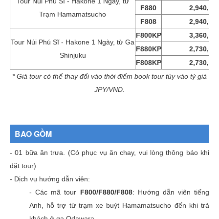
Tour Núi Phú Sĩ - Hakone 1 Ngày, từ
F880
2,940,00
Trạm Hamamatsucho
F808
2,940,00
F800KP
3,360,00
Tour Núi Phú Sĩ - Hakone 1 Ngày, từ Ga
F880KP
2,730,00
Shinjuku
F808KP
2,730,00
* Giá tour có thể thay đổi vào thời điểm book tour tùy vào tỷ giá
JPY/VND.
BAO GỒM
- 01 bữa ăn trưa. (Có phục vụ ăn chay, vui lòng thông báo khi
đặt tour)
- Dịch vụ hướng dẫn viên:
- Các mã tour
F800/F880/F808
: Hướng dẫn viên tiếng
Anh, hỗ trợ từ trạm xe buýt Hamamatsucho đến khi trả
khách ở ga Odawara.