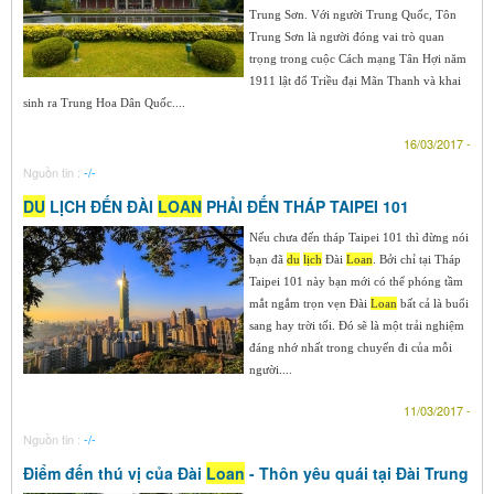
Trung Sơn. Với người Trung Quốc, Tôn
Trung Sơn là người đóng vai trò quan
trọng trong cuộc Cách mạng Tân Hợi năm
1911 lật đổ Triều đại Mãn Thanh và khai
sinh ra Trung Hoa Dân Quốc....
16/03/2017 -
Nguồn tin :
-/-
DU
LỊCH ĐẾN ĐÀI
LOAN
PHẢI ĐẾN THÁP TAIPEI 101
Nếu chưa đến tháp Taipei 101 thì đừng nói
bạn đã
du
lịch
Đài
Loan
. Bởi chỉ tại Tháp
Taipei 101 này bạn mới có thể phóng tầm
mắt ngắm trọn vẹn Đài
Loan
bất cả là buổi
sang hay trời tối. Đó sẽ là một trải nghiệm
đáng nhớ nhất trong chuyến đi của mỗi
người....
11/03/2017 -
Nguồn tin :
-/-
Điểm đến thú vị của Đài
Loan
- Thôn yêu quái tại Đài Trung