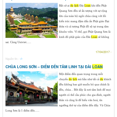
Bất cứ ai
du
lịch
Đài
Loan
khi đến Phật
Quang Sơn đều sẽ ấn tượng với sự rộng
lớn của toàn bộ ngôi chùa cùng với lối
kiến trúc mang đậm dấu ấn Phật giáo Đại
thừa và cả tượng Phật đồ sộ tại trung tâm
khuôn viên. Vì thế, gọi Phật Quang Sơn là
kinh đô phật giáo của Đài
Loan
sẽ không
sai. Cùng Univiet......
17/04/2017 -
Nguồn tin :
-/-
CHÙA LONG SƠN – ĐIỂM ĐẾN TÂM LINH TẠI ĐÀI
LOAN
Một điểm đến quan trọng trong mỗi
chuyến
du
lịch
mà hầu như tất cả
du
khách
đều không bao giờ muốn bỏ qua chính là
đền, chùa... Bởi đây là nơi tâm linh để mọi
người có thể cầu phúc cho gia đình, người
thân và cũng là để hiểu văn hoá, tín
ngưỡng thờ tự của điểm đến đấy. Và Chùa
Long Sơn là 1 điểm đến......