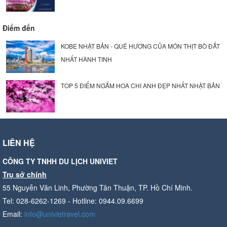
Điểm đến
KOBE NHẬT BẢN - QUÊ HƯƠNG CỦA MÓN THỊT BÒ ĐẮT
NHẤT HÀNH TINH
TOP 5 ĐIỂM NGẮM HOA CHI ANH ĐẸP NHẤT NHẬT BẢN
LIÊN HỆ
CÔNG TY TNHH DU LỊCH UNIVIET
Trụ sở chính
55 Nguyễn Văn Linh, Phường Tân Thuận, TP. Hồ Chí Minh.
Tel: 028-6262-1269 - Hotline: 0944.09.6699
Email:
info@univietravel.com