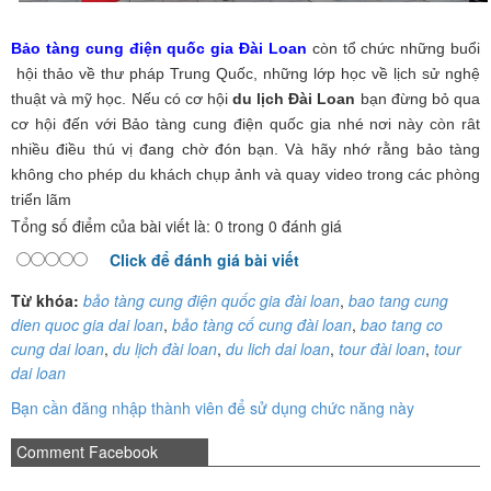
Bảo tàng cung điện quốc gia Đài Loan
còn tổ chức những buổi
hội thảo về thư pháp Trung Quốc, những lớp học về lịch sử nghệ
thuật và mỹ học. Nếu có cơ hội
du lịch Đài Loan
bạn đừng bỏ qua
cơ hội đến với Bảo tàng cung điện quốc gia nhé nơi này còn rât
nhiều điều thú vị đang chờ đón bạn. Và hãy nhớ rằng bảo tàng
không cho phép du khách chụp ảnh và quay video trong các phòng
triển lãm
Tổng số điểm của bài viết là: 0 trong 0 đánh giá
Click để đánh giá bài viết
Từ khóa:
bảo tàng cung điện quốc gia đài loan
,
bao tang cung
dien quoc gia dai loan
,
bảo tàng cố cung đài loan
,
bao tang co
cung dai loan
,
du lịch đài loan
,
du lich dai loan
,
tour đài loan
,
tour
dai loan
Bạn cần đăng nhập thành viên để sử dụng chức năng này
Comment Facebook