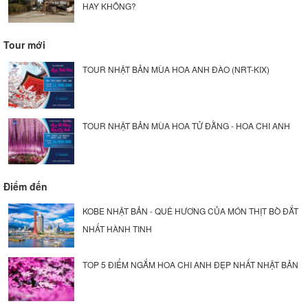
HAY KHÔNG?
Tour mới
TOUR NHẬT BẢN MÙA HOA ANH ĐÀO (NRT-KIX)
TOUR NHẬT BẢN MÙA HOA TỬ ĐẰNG - HOA CHI ANH
Điểm đến
KOBE NHẬT BẢN - QUÊ HƯƠNG CỦA MÓN THỊT BÒ ĐẮT
NHẤT HÀNH TINH
TOP 5 ĐIỂM NGẮM HOA CHI ANH ĐẸP NHẤT NHẬT BẢN