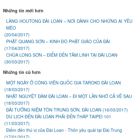
Những tin mới hơn
LÀNG HOUTONG ĐÀI LOAN – NƠI DÀNH CHO NHỮNG AI YÊU
MÈO
(20/04/2017)
PHẬT QUANG SƠN – KINH ĐÔ PHẬT GIÁO CỦA ĐÀI
(17/04/2017)
CHÙA LONG SƠN – ĐIỂM ĐẾN TÂM LINH TẠI ĐÀI LOAN
(30/03/2017)
Những tin cũ hơn
MỘT NGÀY Ở CÔNG VIÊN QUỐC GIA TAROKO ĐÀI LOAN
(18/03/2017)
NHẬT NGUYỆT ĐÀM ĐÀI LOAN – ĐI MỘT LẦN NHỚ CẢ VỀ SAU
(18/03/2017)
ĐÀI TƯỞNG NIỆM TÔN TRUNG SƠN, ĐÀI LOAN
(16/03/2017)
DU LỊCH ĐẾN ĐÀI LOAN PHẢI ĐẾN THÁP TAIPEI 101
(11/03/2017)
Điểm đến thú vị của Đài Loan - Thôn yêu quái tại Đài Trung
(17/01/2017)