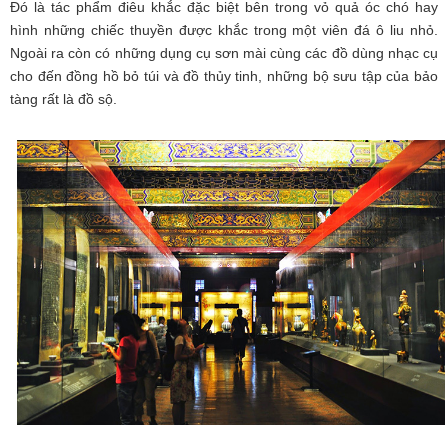
Đó là tác phẩm điêu khắc đặc biệt bên trong vỏ quả óc chó hay
hình những chiếc thuyền được khắc trong một viên đá ô liu nhỏ.
Ngoài ra còn có những dụng cụ sơn mài cùng các đồ dùng nhạc cụ
cho đến đồng hồ bỏ túi và đồ thủy tinh, những bộ sưu tập của bảo
tàng rất là đồ sộ.