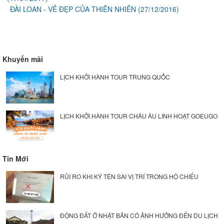
ĐÀI LOAN - VẺ ĐẸP CỦA THIÊN NHIÊN
(27/12/2016)
Khuyến mãi
LỊCH KHỞI HÀNH TOUR TRUNG QUỐC
LỊCH KHỞI HÀNH TOUR CHÂU ÂU LINH HOẠT GOEUGO
Tin Mới
RỦI RO KHI KÝ TÊN SAI VỊ TRÍ TRONG HỘ CHIẾU
ĐỘNG ĐẤT Ở NHẬT BẢN CÓ ẢNH HƯỞNG ĐẾN DU LỊCH