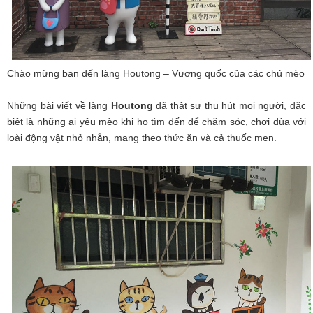
Chào mừng bạn đến làng Houtong – Vương quốc của các chú mèo
Những bài viết về làng
Houtong
đã thật sự thu hút mọi người, đặc
biệt là những ai yêu mèo khi họ tìm đến để chăm sóc, chơi đùa với
loài động vật nhỏ nhắn, mang theo thức ăn và cả thuốc men.