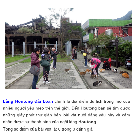
Làng Houtong Đài Loan
chính là địa điểm du lịch trong mơ của
nhiều người yêu mèo trên thế giới. Đến Houtong bạn sẽ tìm được
những giây phút thư giãn bên loài vật nuôi đáng yêu này và cảm
nhận được sự thanh bình của ngôi làng
Houtong
.
Tổng số điểm của bài viết là: 0 trong 0 đánh giá