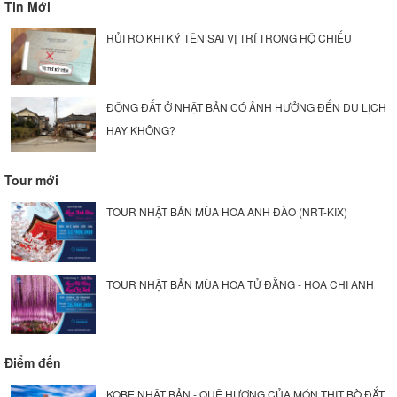
Tin Mới
RỦI RO KHI KÝ TÊN SAI VỊ TRÍ TRONG HỘ CHIẾU
ĐỘNG ĐẤT Ở NHẬT BẢN CÓ ẢNH HƯỞNG ĐẾN DU LỊCH
HAY KHÔNG?
Tour mới
TOUR NHẬT BẢN MÙA HOA ANH ĐÀO (NRT-KIX)
TOUR NHẬT BẢN MÙA HOA TỬ ĐẰNG - HOA CHI ANH
Điểm đến
KOBE NHẬT BẢN - QUÊ HƯƠNG CỦA MÓN THỊT BÒ ĐẮT