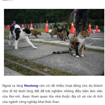
Ngoài ra làng
Houtong
còn có rất nhiều hoạt động cho du khách
như đi bộ dưới lòng đất để trải nghiệm những điều kiện làm việc
của thợ mỏ, được tham quan tòa nhà thuộc địa cũ và các di tích
của ngành công nghiệp khai thác than.