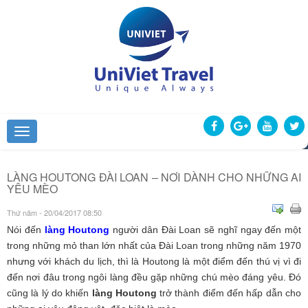
LÀNG HOUTONG ĐÀI LOAN – NƠI DÀNH CHO NHỮNG AI
YÊU MÈO
Thứ năm - 20/04/2017 08:50
Nói đến
làng Houtong
người dân Đài Loan sẽ nghĩ ngay đến một
trong những mỏ than lớn nhất của Đài Loan trong những năm 1970
nhưng với khách du lịch, thì là Houtong là một điểm đến thú vị vì đi
đến nơi đâu trong ngôi làng đều gặp những chú mèo đáng yêu. Đó
cũng là lý do khiến
làng Houtong
trở thành điểm đến hấp dẫn cho