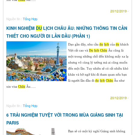
20/12/2019 -
Nguồn tin :
Tổng Hợp
KINH NGHIỆM
DU
LỊCH CHÂU ÂU: NHỮNG THÔNG TIN CẦN
THIẾT CHO NGƯỜI ĐI LẦN ĐẦU (PHẦN 1)
Dạo gần đây, nhu cầu
du
lịch
của
du
khách
Việt rất cao và
Du
lịch
Ch
âu
Âu cũng là
một trong những chỗ đến không mấy xa lạ
nhưng vô cùng lý tưởng mà ai cũng muốn
đến một lần. Tuy nhiên sẽ có rất nhiều khó
khăn và bỡ ngỡ khi đi tham quan nếu bạn
là người lần đầu đi
du
lịch
Ch
âu
Âu như
xin visa
Ch
âu
Âu......
20/12/2019 -
Nguồn tin :
Tổng Hợp
6 TRẢI NGHIỆM TUYỆT VỜI TRONG MÙA GIÁNG SINH TẠI
PARIS
Bạn sẽ có một kỳ nghỉ Giáng sinh không