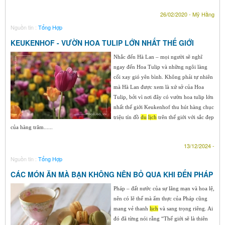
26/02/2020 - Mỹ Hằng
Nguồn tin :
Tổng Hợp
KEUKENHOF - VƯỜN HOA TULIP LỚN NHẤT THẾ GIỚI
Nhắc đến Hà Lan – mọi người sẽ nghĩ
ngay đến Hoa Tulip và những ngôi làng
cối xay gió yên bình. Không phải tự nhiên
mà Hà Lan được xem là xứ sở của Hoa
Tulip, bởi vì nơi đây có vườn hoa tulip lớn
nhất thế giới Keukenhof thu hút hàng chục
triệu tín đồ
du
lịch
trên thế giới với sắc đẹp
của hàng trăm......
13/12/2024 -
Nguồn tin :
Tổng Hợp
CÁC MÓN ĂN MÀ BẠN KHÔNG NÊN BỎ QUA KHI ĐẾN PHÁP
Pháp – đất nước của sự lãng mạn và hoa lệ,
nên có lẽ thế mà ẩm thực của Pháp cũng
mang vẻ thanh
lịch
và sang trọng riêng. Ai
đó đã từng nói rằng “Thế giới sẽ là thiên