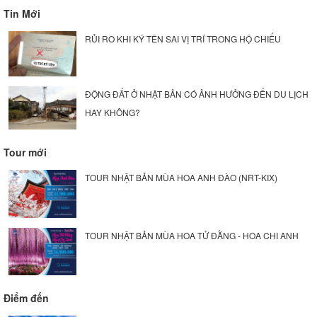
Tin Mới
RỦI RO KHI KÝ TÊN SAI VỊ TRÍ TRONG HỘ CHIẾU
ĐỘNG ĐẤT Ở NHẬT BẢN CÓ ẢNH HƯỞNG ĐẾN DU LỊCH
HAY KHÔNG?
Tour mới
TOUR NHẬT BẢN MÙA HOA ANH ĐÀO (NRT-KIX)
TOUR NHẬT BẢN MÙA HOA TỬ ĐẰNG - HOA CHI ANH
Điểm đến