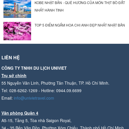
KOBE NHẬT BẢN - QUÊ HƯƠNG CỦA MÓN THỊT BÒ ĐẮT
NHẤT HÀNH TINH
TOP 5 ĐIỂM NGẮM HOA CHI ANH ĐẸP NHẤT NHẬT BẢN
LIÊN HỆ
CÔNG TY TNHH DU LỊCH UNIVIET
Trụ sở chính
55 Nguyễn Văn Linh, Phường Tân Thuận, TP. Hồ Chí Minh.
Tel: 028-6262-1269 - Hotline: 0944.09.6699
Email:
info@univietravel.com
Văn phòng Quận 4
A5-15, Tầng 5, Tòa nhà Saigon Royal,
34 - 35 Bến Vân Đồn, Phường Xóm Chiếu, Thành phố Hồ Chí Minh.