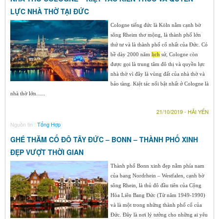
LỰC NHÀ THỜ TẠI ĐỨC
Cologne tiếng đức là Köln nằm cạnh bờ
sông Rheim thơ mộng, là thành phố lớn
thứ tư và là thành phố cổ nhất của Đức. Có
bề dày 2000 năm
lịch
sử, Cologne còn
được gọi là trung tâm đô thị và quyền lực
nhà thờ vì đây là vùng đất của nhà thờ và
bảo tàng. Kiệt tác nổi bật nhất ở Cologne là
nhà thờ lớn......
21/10/2019 - HẢI YẾN
Nguồn tin :
Tổng Hợp
GHÉ THĂM CỐ ĐÔ TÂY ĐỨC – BONN – THÀNH PHỐ XINH
ĐẸP VƯỢT THỜI GIAN
Thành phố Bonn xinh đẹp nằm phía nam
của bang Nordrhein – Westfalen, cạnh bờ
sông Rhein, là thủ đô đầu tiên của Cộng
Hòa Liên Bang Đức (Từ năm 1949-1990)
và là một trong những thành phố cổ của
Đức. Đây là nơi lý tưởng cho những ai yêu