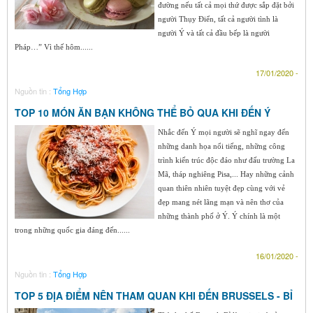
đường nếu tất cả mọi thứ được sắp đặt bởi
người Thụy Điển, tất cả người tình là
người Ý và tất cả đầu bếp là người
Pháp…” Vì thế hôm......
17/01/2020 -
Nguồn tin :
Tổng Hợp
TOP 10 MÓN ĂN BẠN KHÔNG THỂ BỎ QUA KHI ĐẾN Ý
Nhắc đến Ý mọi người sẽ nghĩ ngay đến
những danh họa nổi tiếng, những công
trình kiến trúc độc đáo như đấu trường La
Mã, tháp nghiêng Pisa,... Hay những cảnh
quan thiên nhiên tuyệt đẹp cùng với vẻ
đẹp mang nét lãng mạn và nên thơ của
những thành phố ở Ý. Ý chính là một
trong những quốc gia đáng đến......
16/01/2020 -
Nguồn tin :
Tổng Hợp
TOP 5 ĐỊA ĐIỂM NÊN THAM QUAN KHI ĐẾN BRUSSELS - BỈ