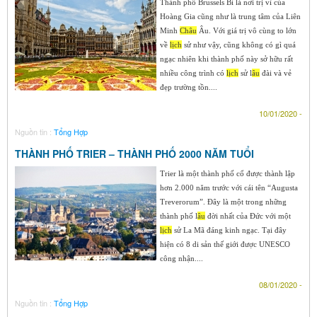
Thành phố Brussels Bỉ là nơi trị vì của
Hoàng Gia cũng như là trung tâm của Liên
Minh
Ch
âu
Âu. Với giá trị vô cùng to lớn
về
lịch
sử như vậy, cũng không có gì quá
ngạc nhiên khi thành phố này sở hữu rất
nhiều công trình có
lịch
sử l
âu
đài và vẻ
đẹp trường tồn....
10/01/2020 -
Nguồn tin :
Tổng Hợp
THÀNH PHỐ TRIER – THÀNH PHỐ 2000 NĂM TUỔI
Trier là một thành phố cổ được thành lập
hơn 2.000 năm trước với cái tên “Augusta
Treverorum”. Đây là một trong những
thành phố l
âu
đời nhất của Đức với một
lịch
sử La Mã đáng kinh ngạc. Tại đây
hiện có 8 di sản thế giới được UNESCO
công nhận....
08/01/2020 -
Nguồn tin :
Tổng Hợp