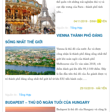
thể quên với những trải nghiệm thú vị và
cực đặc trưng của Paris - thành phố tình
yêu...
04/11/2019 - ĐINH
DU
YÊN
Nguồn tin :
Tổng Hợp
VIENNA THÀNH PHỐ ĐÁNG
SỐNG NHẤT THẾ GIỚI
Vienna là thủ đô của nước Áo và được
công nhận là thành phố đáng sống nhất thế
giới khi soán ngôi của thành phố
Melbourne của Úc vào năm 2018, với
điểm đánh giá lên đến 99,1/100 điểm. Đây
là lần đầu tiên thủ đô của Áo giành được vị
trí thành phố đáng sống nhất thế giới kể từ khi EIU tiến hành cuộc......
25/10/2019 - HẢI YẾN
Nguồn tin :
Tổng Hợp
BUDAPEST – THỦ ĐÔ NGÀN TUỔI CỦA HUNGARY
Budapest là thủ đô của Hungary và cũng là