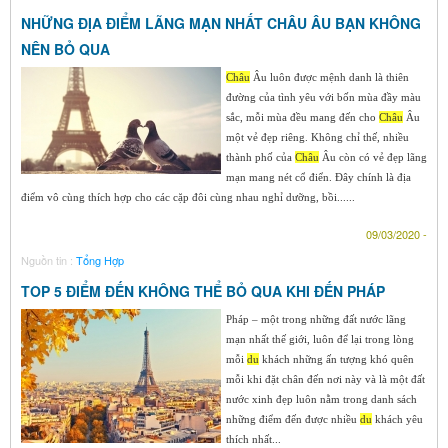
NHỮNG ĐỊA ĐIỂM LÃNG MẠN NHẤT CHÂU ÂU BẠN KHÔNG
NÊN BỎ QUA
Ch
âu
Âu luôn được mệnh danh là thiên
đường của tình yêu với bốn mùa đầy màu
sắc, mỗi mùa đều mang đến cho
Ch
âu
Âu
một vẻ đẹp riêng. Không chỉ thế, nhiều
thành phố của
Ch
âu
Âu còn có vẻ đẹp lãng
mạn mang nét cổ điển. Đây chính là địa
điểm vô cùng thích hợp cho các cặp đôi cùng nhau nghỉ dưỡng, bồi......
09/03/2020 -
Nguồn tin :
Tổng Hợp
TOP 5 ĐIỂM ĐẾN KHÔNG THỂ BỎ QUA KHI ĐẾN PHÁP
Pháp – một trong những đất nước lãng
mạn nhất thế giới, luôn để lại trong lòng
mỗi
du
khách những ấn tượng khó quên
mỗi khi đặt chân đến nơi này và là một đất
nước xinh đẹp luôn nằm trong danh sách
những điểm đến được nhiều
du
khách yêu
thích nhất...