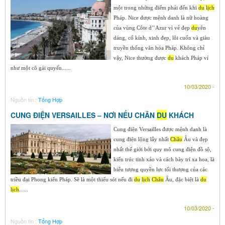
một trong những điểm phải đến khi
du
lịch
Pháp. Nice được mệnh danh là nữ hoàng
của vùng Côte d’’Azur vì vẻ đẹp
du
yên
dáng, cổ kính, xinh đẹp, lôi cuốn và giàu
truyền thống văn hóa Pháp. Không chỉ
vậy, Nice thường được
du
khách Pháp ví
như một cô gái quyến......
10/03/2020 -
Nguồn tin :
Tổng Hợp
CUNG ĐIỆN VERSAILLES – NƠI NẾU CHÂN
DU
KHÁCH
Cung điện Versailles được mệnh danh là
cung điện lộng lẫy nhất
Ch
âu
Âu và đẹp
nhất thế giới bởi quy mô cung điện đồ sộ,
kiến trúc tinh xảo và cách bày trí xa hoa, là
biểu tượng quyền lực tối thượng của các
triều đại Phong kiến Pháp. Sẽ là một thiếu sót nếu đi
du
lịch
Ch
âu
Âu, đặc biệt là
du
lịch
......
10/03/2020 -
Nguồn tin :
Tổng Hợp