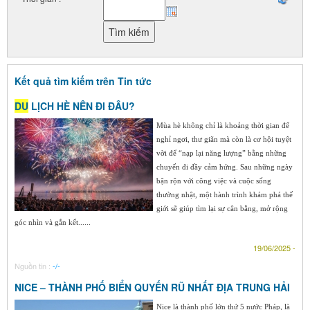
Kết quả tìm kiếm trên Tin tức
DU
LỊCH HÈ NÊN ĐI ĐÂU?
Mùa hè không chỉ là khoảng thời gian để
nghỉ ngơi, thư giãn mà còn là cơ hội tuyệt
vời để “nạp lại năng lượng” bằng những
chuyến đi đầy cảm hứng. Sau những ngày
bận rộn với công việc và cuộc sống
thường nhật, một hành trình khám phá thế
giới sẽ giúp tìm lại sự cân bằng, mở rộng
góc nhìn và gắn kết......
19/06/2025 -
Nguồn tin :
-/-
NICE – THÀNH PHỐ BIỂN QUYẾN RŨ NHẤT ĐỊA TRUNG HẢI
Nice là thành phố lớn thứ 5 nước Pháp, là