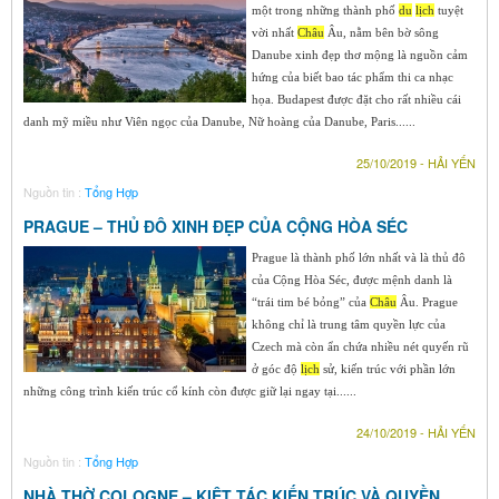
một trong những thành phố
du
lịch
tuyệt
vời nhất
Ch
âu
Âu, nằm bên bờ sông
Danube xinh đẹp thơ mộng là nguồn cảm
hứng của biết bao tác phẩm thi ca nhạc
họa. Budapest được đặt cho rất nhiều cái
danh mỹ miều như Viên ngọc của Danube, Nữ hoàng của Danube, Paris......
25/10/2019 - HẢI YẾN
Nguồn tin :
Tổng Hợp
PRAGUE – THỦ ĐÔ XINH ĐẸP CỦA CỘNG HÒA SÉC
Prague là thành phố lớn nhất và là thủ đô
của Cộng Hòa Séc, được mệnh danh là
“trái tim bé bỏng” của
Ch
âu
Âu. Prague
không chỉ là trung tâm quyền lực của
Czech mà còn ẩn chứa nhiều nét quyến rũ
ở góc độ
lịch
sử, kiến trúc với phần lớn
những công trình kiến trúc cổ kính còn được giữ lại ngay tại......
24/10/2019 - HẢI YẾN
Nguồn tin :
Tổng Hợp
NHÀ THỜ COLOGNE – KIỆT TÁC KIẾN TRÚC VÀ QUYỀN