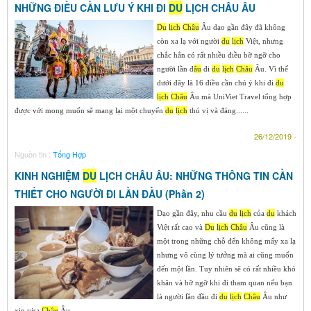
NHỮNG ĐIỀU CẦN LƯU Ý KHI ĐI
DU
LỊCH CHÂU ÂU
Du
lịch
Ch
âu
Âu dạo gần đây đã không
còn xa lạ với người
du
lịch
Việt, nhưng
chắc hẳn có rất nhiều điều bỡ ngỡ cho
người lần đ
âu
đi
du
lịch
Ch
âu
Âu. Vì thế
dưới đây là 16 điều cần chú ý khi đi
du
lịch
Ch
âu
Âu mà UniViet Travel tổng hợp
được với mong muốn sẽ mang lại một chuyến
du
lịch
thú vị và đáng......
26/12/2019 -
Nguồn tin :
Tổng Hợp
KINH NGHIỆM
DU
LỊCH CHÂU ÂU: NHỮNG THÔNG TIN CẦN
THIẾT CHO NGƯỜI ĐI LẦN ĐẦU (Phần 2)
Dạo gần đây, nhu cầu
du
lịch
của
du
khách
Việt rất cao và
Du
lịch
Ch
âu
Âu cũng là
một trong những chỗ đến không mấy xa lạ
nhưng vô cùng lý tưởng mà ai cũng muốn
đến một lần. Tuy nhiên sẽ có rất nhiều khó
khăn và bỡ ngỡ khi đi tham quan nếu bạn
là người lần đầu đi
du
lịch
Ch
âu
Âu như
xin visa
Ch
âu
Âu......