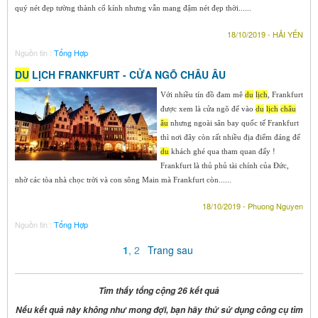
quý nét đẹp tường thành cổ kính nhưng vẫn mang đậm nét đẹp thời......
18/10/2019 - HẢI YẾN
Nguồn tin :
Tổng Hợp
DU
LỊCH FRANKFURT - CỬA NGÕ CHÂU ÂU
Với nhiều tín đồ đam mê
du
lịch
, Frankfurt
được xem là cửa ngõ để vào
du
lịch
ch
âu
âu
nhưng ngoài sân bay quốc tế Frankfurt
thì nơi đây còn rất nhiều địa điểm đáng để
du
khách ghé qua tham quan đấy !
Frankfurt là thủ phủ tài chính của Đức,
nhờ các tòa nhà chọc trời và con sông Main mà Frankfurt còn......
18/10/2019 - Phuong Nguyen
Nguồn tin :
Tổng Hợp
1
,
2
Trang sau
Tìm thấy tổng cộng 26 kết quả
Nếu kết quả này không như mong đợi, bạn hãy thử sử dụng công cụ tìm