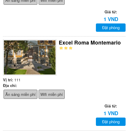
Ăn sáng miễn phí
Wifi miễn phí
Giá từ:
1 VND
Đặt phòng
Excel Roma Montemario
Vị trí:
111
Địa chỉ:
Ăn sáng miễn phí
Wifi miễn phí
Giá từ:
1 VND
Đặt phòng