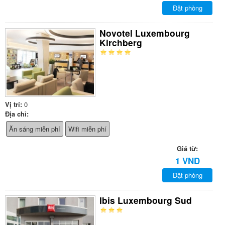
Đặt phòng
Novotel Luxembourg
Kirchberg
Vị trí:
0
Địa chỉ:
Ăn sáng miễn phí
Wifi miễn phí
Giá từ:
1 VND
Đặt phòng
Ibis Luxembourg Sud