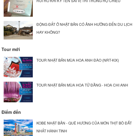
RỦI RO KHI KÝ TÊN SAI VỊ TRÍ TRONG HỘ CHIẾU
ĐỘNG ĐẤT Ở NHẬT BẢN CÓ ẢNH HƯỞNG ĐẾN DU LỊCH
HAY KHÔNG?
Tour mới
TOUR NHẬT BẢN MÙA HOA ANH ĐÀO (NRT-KIX)
TOUR NHẬT BẢN MÙA HOA TỬ ĐẰNG - HOA CHI ANH
Điểm đến
KOBE NHẬT BẢN - QUÊ HƯƠNG CỦA MÓN THỊT BÒ ĐẮT
NHẤT HÀNH TINH