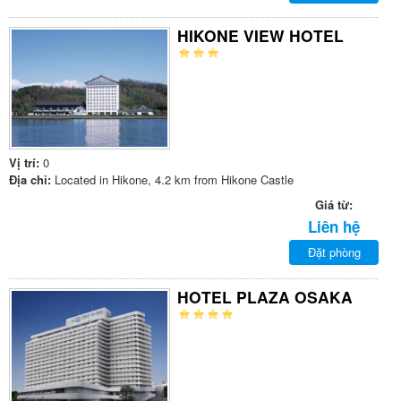
HIKONE VIEW HOTEL
Vị trí:
0
Địa chỉ:
Located in Hikone, 4.2 km from Hikone Castle
Giá từ:
Liên hệ
Đặt phòng
HOTEL PLAZA OSAKA