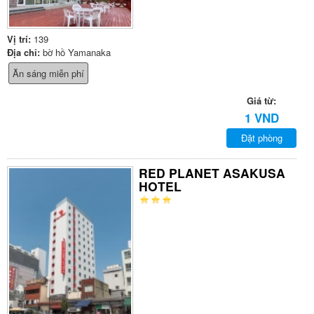
Vị trí:
139
Địa chỉ:
bờ hồ Yamanaka
Ăn sáng miễn phí
Giá từ:
1 VND
Đặt phòng
RED PLANET ASAKUSA
HOTEL