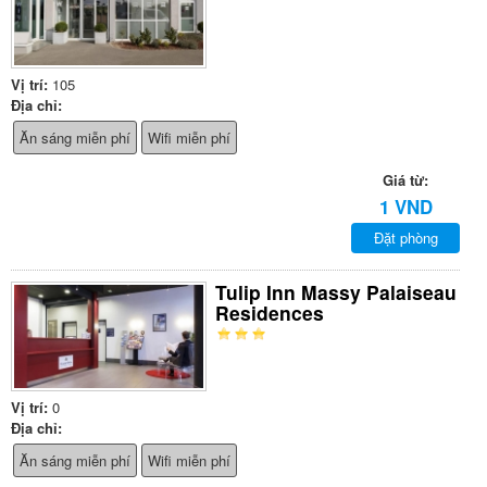
Vị trí:
105
Địa chỉ:
Ăn sáng miễn phí
Wifi miễn phí
Giá từ:
1 VND
Đặt phòng
Tulip Inn Massy Palaiseau
Residences
Vị trí:
0
Địa chỉ:
Ăn sáng miễn phí
Wifi miễn phí