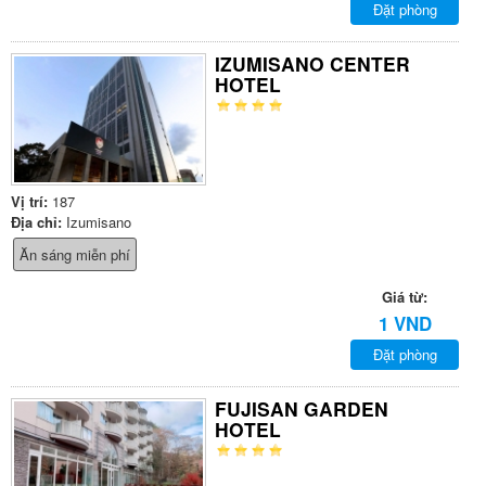
Đặt phòng
IZUMISANO CENTER
HOTEL
Vị trí:
187
Địa chỉ:
Izumisano
Ăn sáng miễn phí
Giá từ:
1 VND
Đặt phòng
FUJISAN GARDEN
HOTEL