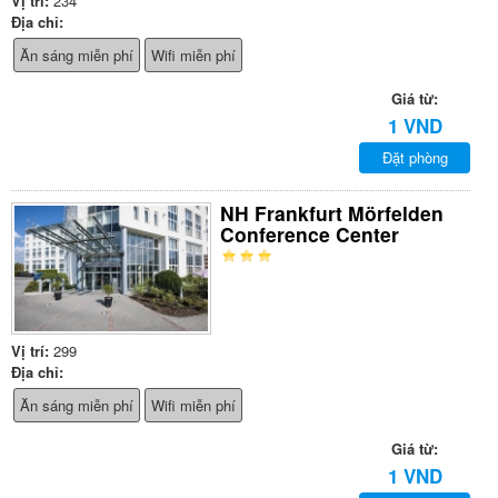
Vị trí:
234
Địa chỉ:
Ăn sáng miễn phí
Wifi miễn phí
Giá từ:
1 VND
Đặt phòng
NH Frankfurt Mörfelden
Conference Center
Vị trí:
299
Địa chỉ:
Ăn sáng miễn phí
Wifi miễn phí
Giá từ:
1 VND