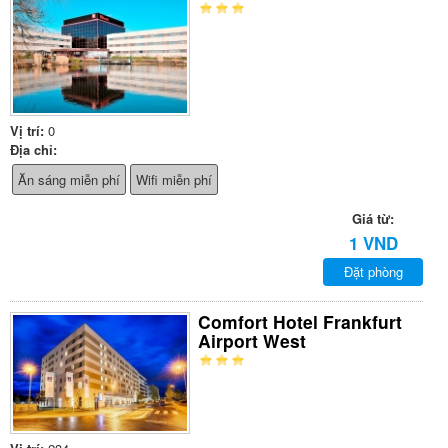
Vị trí:
0
Địa chỉ:
Ăn sáng miễn phí
Wifi miễn phí
Giá từ:
1 VND
Đặt phòng
Comfort Hotel Frankfurt
Airport West