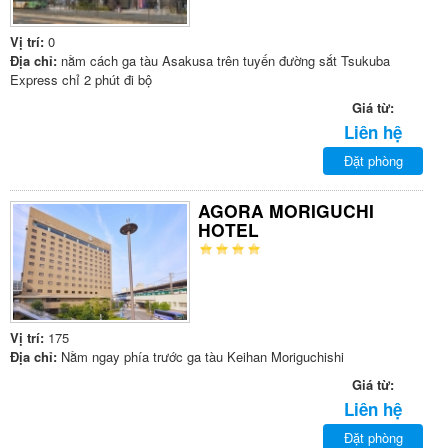
Vị trí:
0
Địa chỉ:
nằm cách ga tàu Asakusa trên tuyến đường sắt Tsukuba
Express chỉ 2 phút đi bộ
Giá từ:
Liên hệ
Đặt phòng
AGORA MORIGUCHI
HOTEL
Vị trí:
175
Địa chỉ:
Nằm ngay phía trước ga tàu Keihan Moriguchishi
Giá từ:
Liên hệ
Đặt phòng