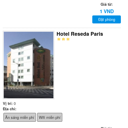
Giá từ:
1 VND
Đặt phòng
Hotel Reseda Paris
Vị trí:
0
Địa chỉ:
Ăn sáng miễn phí
Wifi miễn phí