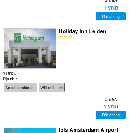
Giá từ:
1 VND
Đặt phòng
Holiday Inn Leiden
Vị trí:
0
Địa chỉ:
Ăn sáng miễn phí
Wifi miễn phí
Giá từ:
1 VND
Đặt phòng
Ibis Amsterdam Airport