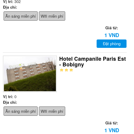
Vị trí:
302
Địa chỉ:
Ăn sáng miễn phí
Wifi miễn phí
Giá từ:
1 VND
Đặt phòng
Hotel Campanile Paris Est
- Bobigny
Vị trí:
0
Địa chỉ:
Ăn sáng miễn phí
Wifi miễn phí
Giá từ:
1 VND