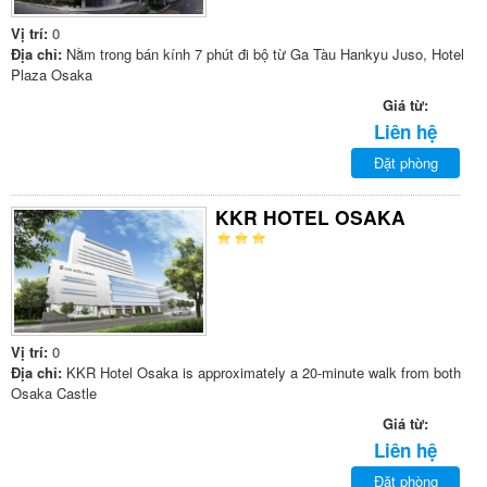
Vị trí:
0
Địa chỉ:
Nằm trong bán kính 7 phút đi bộ từ Ga Tàu Hankyu Juso, Hotel
Plaza Osaka
Giá từ:
Liên hệ
Đặt phòng
KKR HOTEL OSAKA
Vị trí:
0
Địa chỉ:
KKR Hotel Osaka is approximately a 20-minute walk from both
Osaka Castle
Giá từ:
Liên hệ
Đặt phòng