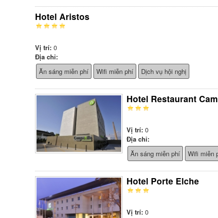
Hotel Aristos
Vị trí:
0
Địa chỉ:
Ăn sáng miễn phí
Wifi miễn phí
Dịch vụ hội nghị
Hotel Restaurant Cam
Vị trí:
0
Địa chỉ:
Ăn sáng miễn phí
Wifi miễn 
Hotel Porte Elche
Vị trí:
0