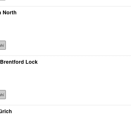
n North
phí
 Brentford Lock
phí
ürich