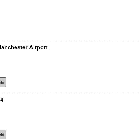
Manchester Airport
phí
74
phí