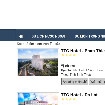
DU LỊCH NƯỚC NGOÀI
DU LỊCH TRONG N
Kết quả tìm kiếm trên Tin tức
TTC Hotel - Phan Thie
Vị trí:
168
Địa chỉ:
Khu Đồi Dương, Đường 
Thiết, Tỉnh Bình Thuận
Ăn sáng miễn phí
Wifi miễn 
TTC Hotel - Da Lat