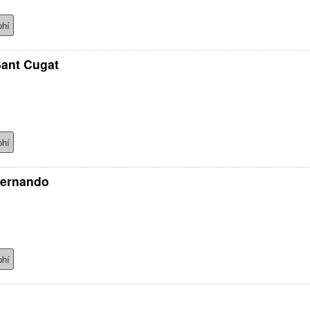
phí
Sant Cugat
phí
Fernando
phí