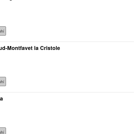
phí
d-Montfavet la Cristole
phí
na
phí