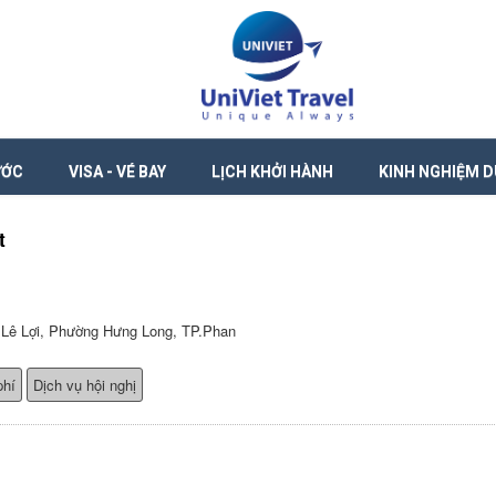
ƯỚC
VISA - VÉ BAY
LỊCH KHỞI HÀNH
KINH NGHIỆM D
t
Lê Lợi, Phường Hưng Long, TP.Phan
phí
Dịch vụ hội nghị