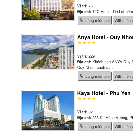
Vị trí:
78
Địa chỉ:
TTC Hotel - Da Lat nằm
Ăn sáng miễn phí
Wifi miễn 
Anya Hotel - Quy Nho
Vị trí:
229
Địa chỉ:
Khách sạn ANYA Quy Nhơ
Quy Nhơn, cách sân
Ăn sáng miễn phí
Wifi miễn 
Kaya Hotel - Phu Yen
Vị trí:
82
Địa chỉ:
238 ĐL Hùng Vương, P
Ăn sáng miễn phí
Wifi miễn 