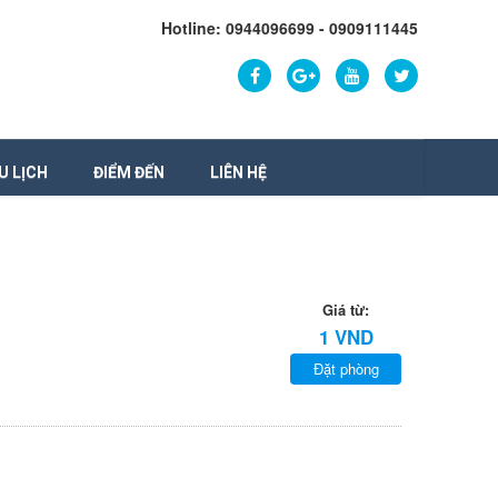
Hotline: 0944096699 - 0909111445
U LỊCH
ĐIỂM ĐẾN
LIÊN HỆ
Giá từ:
1 VND
Đặt phòng