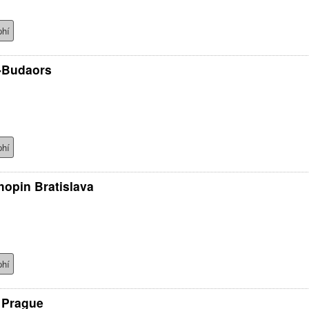
phí
-Budaors
phí
opin Bratislava
phí
 Prague