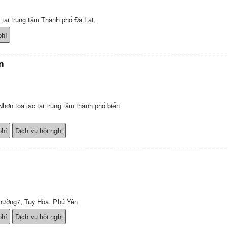
 tại trung tâm Thành phố Đà Lạt,
phí
n
n tọa lạc tại trung tâm thành phố biển
phí
Dịch vụ hội nghị
hường7, Tuy Hòa, Phú Yên
phí
Dịch vụ hội nghị