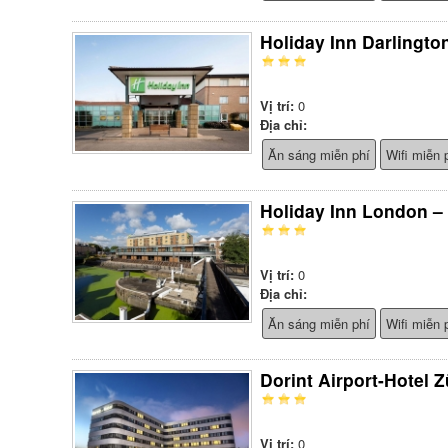
Holiday Inn Darlingto
Vị trí:
0
Địa chỉ:
Ăn sáng miễn phí
Wifi miễn 
Holiday Inn London –
Vị trí:
0
Địa chỉ:
Ăn sáng miễn phí
Wifi miễn 
Dorint Airport-Hotel Z
Vị trí:
0