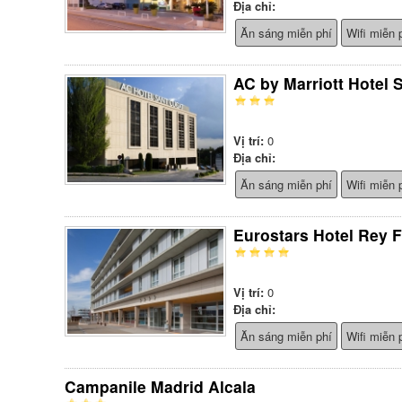
Địa chỉ:
Ăn sáng miễn phí
Wifi miễn 
AC by Marriott Hotel 
Vị trí:
0
Địa chỉ:
Ăn sáng miễn phí
Wifi miễn 
Eurostars Hotel Rey 
Vị trí:
0
Địa chỉ:
Ăn sáng miễn phí
Wifi miễn 
Campanile Madrid Alcala