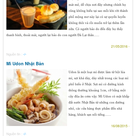
mát mẻ, dễ chịu nơi đây nhưng chính họ
cũng không hiểu tại sao mỗi khi rời thành
phố mộng mơ này lại có sự quyến luyến
không thôi và rồi muốn trở lại thêm lần
nữa. Có người bảo do đến đây họ thấy
thanh bình, thoải mái, người lại bảo do con người Đà Lạt thân......
21/05/2016 -
Nguồn tin :
-/-
Mì Udon Nhật Bản
Udon là một loại mì được làm từ bột lúa
mì, sợi khá dày, dày nhất trong các loại mì
phổ biến ở Nhật. Sợi mì có đường kính
thông thường khoảng 1cm, cỡ bằng một
cây đũa ăn cơm vậy. Mì Udon có mặt khắp
đất nước Nhật Bản từ những con đường
nhỏ, các cửa hàng thực phẩm đến nhà
hàng, khách sạn nổi tiếng.......
16/08/2015 -
Nguồn tin :
-/-