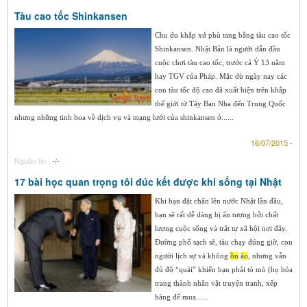
Tàu cao tốc Shinkansen
Chu du khắp xứ phù tang bằng tàu cao tốc
Shinkansen. Nhật Bản là người dẫn đầu
cuộc chơi tàu cao tốc, trước cả Ý 13 năm
hay TGV của Pháp. Mặc dù ngày nay các
con tàu tốc độ cao đã xuất hiện trên khắp
thế giới từ Tây Ban Nha đến Trung Quốc
nhưng những tinh hoa về dịch vụ và mạng lưới của shinkansen ở......
16/07/2015 -
Nguồn tin :
-/-
17 bài học quan trọng tôi đúc kết được khi sống tại Nhật
Khi bạn đặt chân lên nước Nhật lần đầu,
bạn sẽ rất dễ dàng bị ấn tượng bởi chất
lượng cuộc sống và trật tự xã hội nơi đây.
Đường phố sạch sẽ, tàu chạy đúng giờ, con
người lịch sự và không
ồn
ào
, nhưng vẫn
đủ độ “quái” khiến bạn phải tò mò (họ hóa
trang thành nhân vật truyện tranh, xếp
hàng để mua......