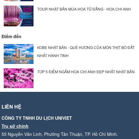
TOUR NHẬT BẢN MÙA HOA TỬ ĐẰNG - HOA CHI ANH
Điểm đến
KOBE NHẬT BẢN - QUÊ HƯƠNG CỦA MÓN THỊT BÒ ĐẮT
NHẤT HÀNH TINH
TOP 5 ĐIỂM NGẮM HOA CHI ANH ĐẸP NHẤT NHẬT BẢN
LIÊN HỆ
CÔNG TY TNHH DU LỊCH UNIVIET
Trụ sở chính
55 Nguyễn Văn Linh, Phường Tân Thuận, TP. Hồ Chí Minh.