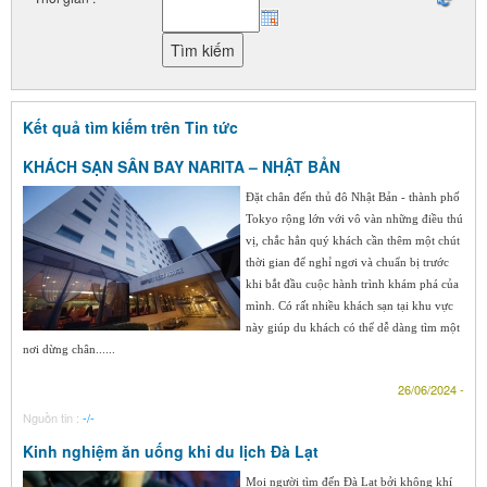
Kết quả tìm kiếm trên Tin tức
KHÁCH SẠN SÂN BAY NARITA – NHẬT BẢN
Đặt chân đến thủ đô Nhật Bản - thành phố
Tokyo rộng lớn với vô vàn những điều thú
vị, chắc hẳn quý khách cần thêm một chút
thời gian để nghỉ ngơi và chuẩn bị trước
khi bắt đầu cuộc hành trình khám phá của
mình. Có rất nhiều khách sạn tại khu vực
này giúp du khách có thể dễ dàng tìm một
nơi dừng chân......
26/06/2024 -
Nguồn tin :
-/-
Kinh nghiệm ăn uống khi du lịch Đà Lạt
Mọi người tìm đến Đà Lạt bởi không khí