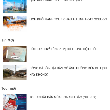
LỊCH KHỞI HÀNH TOUR CHÂU ÂU LINH HOẠT GOEUGO
Tin Mới
RỦI RO KHI KÝ TÊN SAI VỊ TRÍ TRONG HỘ CHIẾU
ĐỘNG ĐẤT Ở NHẬT BẢN CÓ ẢNH HƯỞNG ĐẾN DU LỊCH
HAY KHÔNG?
Tour mới
TOUR NHẬT BẢN MÙA HOA ANH ĐÀO (NRT-KIX)