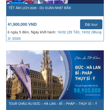
TẾT ÂM LỊCH 2026 - DU XUÂN NHẬT BẢN
41,900,000 VND
Đặt tour
6 ngày 5 đêm, Ngày khởi hành:
16/02 (29 Tết); 19/02 (Mùng
3) /2026
TOUR CHÂU ÂU ĐỨC – HÀ LAN – BỈ – PHÁP – THỤY SĨ – Ý