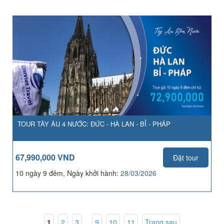
TOUR TÂY ÂU 4 NƯỚC: ĐỨC - HÀ LAN - BỈ - PHÁP
67,990,000 VND
Đặt tour
10 ngày 9 đêm, Ngày khởi hành:
28/03/2026
1
,
2
,
3
...
9
,
10
,
11
Trang sau