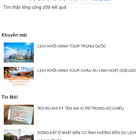
Tìm thấy tổng cộng 209 kết quả
Khuyến mãi
LỊCH KHỞI HÀNH TOUR TRUNG QUỐC
LỊCH KHỞI HÀNH TOUR CHÂU ÂU LINH HOẠT GOEUGO
Tin Mới
RỦI RO KHI KÝ TÊN SAI VỊ TRÍ TRONG HỘ CHIẾU
ĐỘNG ĐẤT Ở NHẬT BẢN CÓ ẢNH HƯỞNG ĐẾN DU LỊCH