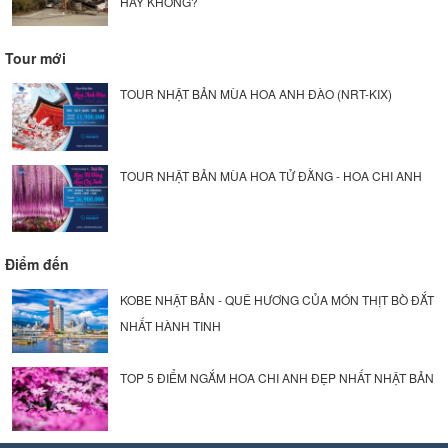
HAY KHÔNG?
Tour mới
TOUR NHẬT BẢN MÙA HOA ANH ĐÀO (NRT-KIX)
TOUR NHẬT BẢN MÙA HOA TỬ ĐẰNG - HOA CHI ANH
Điểm đến
KOBE NHẬT BẢN - QUÊ HƯƠNG CỦA MÓN THỊT BÒ ĐẮT
NHẤT HÀNH TINH
TOP 5 ĐIỂM NGẮM HOA CHI ANH ĐẸP NHẤT NHẬT BẢN