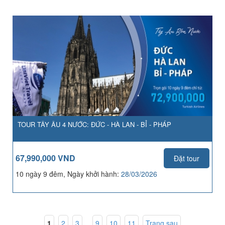
TOUR TÂY ÂU 4 NƯỚC: ĐỨC - HÀ LAN - BỈ - PHÁP
67,990,000 VND
Đặt tour
10 ngày 9 đêm, Ngày khởi hành:
28/03/2026
1
,
2
,
3
...
9
,
10
,
11
Trang sau