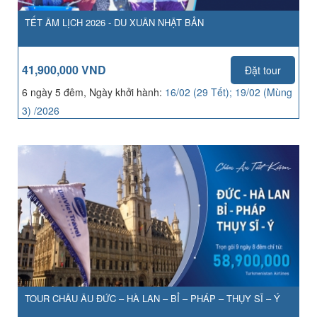
TẾT ÂM LỊCH 2026 - DU XUÂN NHẬT BẢN
41,900,000 VND
Đặt tour
6 ngày 5 đêm, Ngày khởi hành:
16/02 (29 Tết); 19/02 (Mùng
3) /2026
TOUR CHÂU ÂU ĐỨC – HÀ LAN – BỈ – PHÁP – THỤY SĨ – Ý