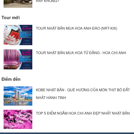
HAY KHÔNG?
Tour mới
TOUR NHẬT BẢN MÙA HOA ANH ĐÀO (NRT-KIX)
TOUR NHẬT BẢN MÙA HOA TỬ ĐẰNG - HOA CHI ANH
Điểm đến
KOBE NHẬT BẢN - QUÊ HƯƠNG CỦA MÓN THỊT BÒ ĐẮT
NHẤT HÀNH TINH
TOP 5 ĐIỂM NGẮM HOA CHI ANH ĐẸP NHẤT NHẬT BẢN