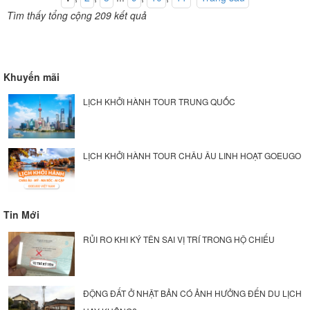
Tìm thấy tổng cộng 209 kết quả
Khuyến mãi
LỊCH KHỞI HÀNH TOUR TRUNG QUỐC
LỊCH KHỞI HÀNH TOUR CHÂU ÂU LINH HOẠT GOEUGO
Tin Mới
RỦI RO KHI KÝ TÊN SAI VỊ TRÍ TRONG HỘ CHIẾU
ĐỘNG ĐẤT Ở NHẬT BẢN CÓ ẢNH HƯỞNG ĐẾN DU LỊCH