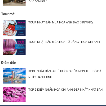
HAY KHÔNG?
Tour mới
TOUR NHẬT BẢN MÙA HOA ANH ĐÀO (NRT-KIX)
TOUR NHẬT BẢN MÙA HOA TỬ ĐẰNG - HOA CHI ANH
Điểm đến
KOBE NHẬT BẢN - QUÊ HƯƠNG CỦA MÓN THỊT BÒ ĐẮT
NHẤT HÀNH TINH
TOP 5 ĐIỂM NGẮM HOA CHI ANH ĐẸP NHẤT NHẬT BẢN