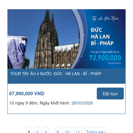
TOUR TÂY ÂU 4 NƯỚC: ĐỨC - HÀ LAN - BỈ - PHÁP
67,990,000 VND
Đặt tour
10 ngày 9 đêm, Ngày khởi hành:
28/03/2026
1
,
2
,
3
...
9
,
10
,
11
Trang sau