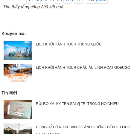
Tìm thấy tổng cộng 209 kết quả
Khuyến mãi
LỊCH KHỞI HÀNH TOUR TRUNG QUỐC
LỊCH KHỞI HÀNH TOUR CHÂU ÂU LINH HOẠT GOEUGO
Tin Mới
RỦI RO KHI KÝ TÊN SAI VỊ TRÍ TRONG HỘ CHIẾU
ĐỘNG ĐẤT Ở NHẬT BẢN CÓ ẢNH HƯỞNG ĐẾN DU LỊCH