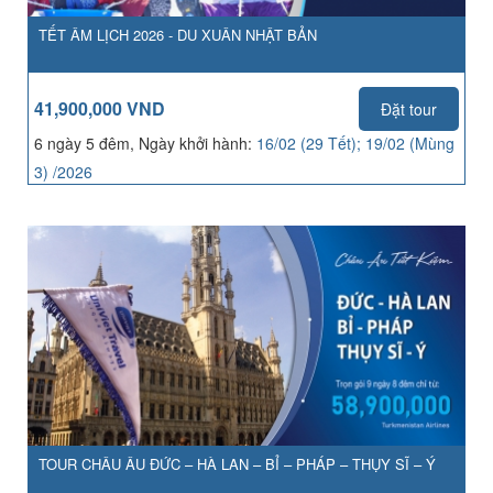
TẾT ÂM LỊCH 2026 - DU XUÂN NHẬT BẢN
41,900,000 VND
Đặt tour
6 ngày 5 đêm, Ngày khởi hành:
16/02 (29 Tết); 19/02 (Mùng
3) /2026
TOUR CHÂU ÂU ĐỨC – HÀ LAN – BỈ – PHÁP – THỤY SĨ – Ý