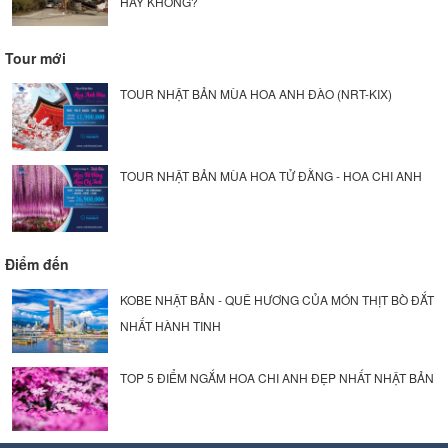
HAY KHÔNG?
Tour mới
TOUR NHẬT BẢN MÙA HOA ANH ĐÀO (NRT-KIX)
TOUR NHẬT BẢN MÙA HOA TỬ ĐẰNG - HOA CHI ANH
Điểm đến
KOBE NHẬT BẢN - QUÊ HƯƠNG CỦA MÓN THỊT BÒ ĐẮT
NHẤT HÀNH TINH
TOP 5 ĐIỂM NGẮM HOA CHI ANH ĐẸP NHẤT NHẬT BẢN