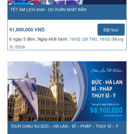
TẾT ÂM LỊCH 2026 - DU XUÂN NHẬT BẢN
41,900,000 VND
Đặt tour
6 ngày 5 đêm, Ngày khởi hành:
16/02 (29 Tết); 19/02 (Mùng
3) /2026
TOUR CHÂU ÂU ĐỨC – HÀ LAN – BỈ – PHÁP – THỤY SĨ – Ý