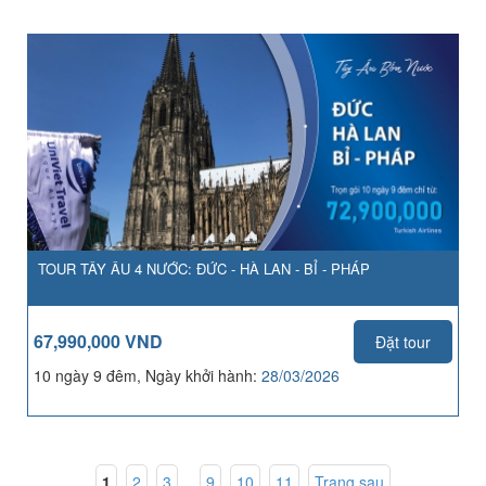
TOUR TÂY ÂU 4 NƯỚC: ĐỨC - HÀ LAN - BỈ - PHÁP
67,990,000 VND
Đặt tour
10 ngày 9 đêm, Ngày khởi hành:
28/03/2026
1
,
2
,
3
...
9
,
10
,
11
Trang sau