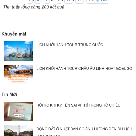
Tìm thấy tổng cộng 209 kết quả
Khuyến mãi
LỊCH KHỞI HÀNH TOUR TRUNG QUỐC
LỊCH KHỞI HÀNH TOUR CHÂU ÂU LINH HOẠT GOEUGO
Tin Mới
RỦI RO KHI KÝ TÊN SAI VỊ TRÍ TRONG HỘ CHIẾU
ĐỘNG ĐẤT Ở NHẬT BẢN CÓ ẢNH HƯỞNG ĐẾN DU LỊCH