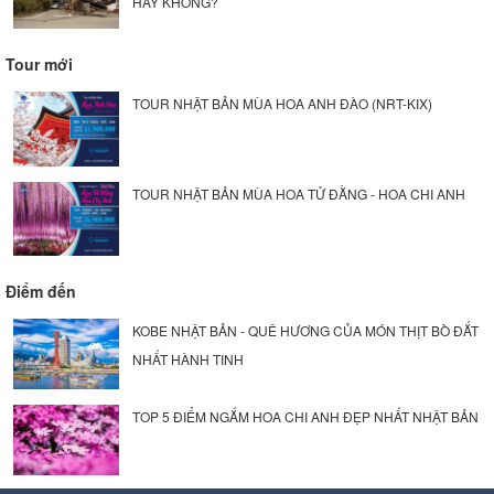
HAY KHÔNG?
Tour mới
TOUR NHẬT BẢN MÙA HOA ANH ĐÀO (NRT-KIX)
TOUR NHẬT BẢN MÙA HOA TỬ ĐẰNG - HOA CHI ANH
Điểm đến
KOBE NHẬT BẢN - QUÊ HƯƠNG CỦA MÓN THỊT BÒ ĐẮT
NHẤT HÀNH TINH
TOP 5 ĐIỂM NGẮM HOA CHI ANH ĐẸP NHẤT NHẬT BẢN