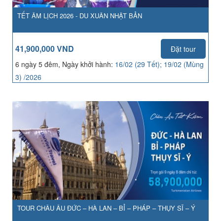
TẾT ÂM LỊCH 2026 - DU XUÂN NHẬT BẢN
41,900,000 VND
Đặt tour
6 ngày 5 đêm, Ngày khởi hành:
16/02 (29 Tết); 19/02 (Mùng
3) /2026
TOUR CHÂU ÂU ĐỨC – HÀ LAN – BỈ – PHÁP – THỤY SĨ – Ý