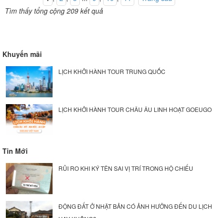
Tìm thấy tổng cộng 209 kết quả
Khuyến mãi
LỊCH KHỞI HÀNH TOUR TRUNG QUỐC
LỊCH KHỞI HÀNH TOUR CHÂU ÂU LINH HOẠT GOEUGO
Tin Mới
RỦI RO KHI KÝ TÊN SAI VỊ TRÍ TRONG HỘ CHIẾU
ĐỘNG ĐẤT Ở NHẬT BẢN CÓ ẢNH HƯỞNG ĐẾN DU LỊCH