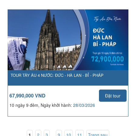
TOUR TÂY ÂU 4 NƯỚC: ĐỨC - HÀ LAN - BỈ - PHÁP
67,990,000 VND
Đặt tour
10 ngày 9 đêm, Ngày khởi hành:
28/03/2026
1
,
2
,
3
...
9
,
10
,
11
Trang sau