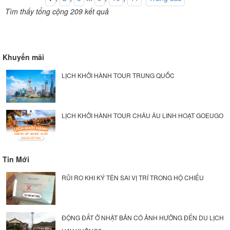
Tìm thấy tổng cộng 209 kết quả
Khuyến mãi
LỊCH KHỞI HÀNH TOUR TRUNG QUỐC
LỊCH KHỞI HÀNH TOUR CHÂU ÂU LINH HOẠT GOEUGO
Tin Mới
RỦI RO KHI KÝ TÊN SAI VỊ TRÍ TRONG HỘ CHIẾU
ĐỘNG ĐẤT Ở NHẬT BẢN CÓ ẢNH HƯỞNG ĐẾN DU LỊCH