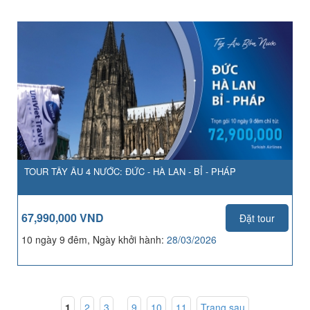
TOUR TÂY ÂU 4 NƯỚC: ĐỨC - HÀ LAN - BỈ - PHÁP
67,990,000 VND
Đặt tour
10 ngày 9 đêm, Ngày khởi hành:
28/03/2026
1
,
2
,
3
...
9
,
10
,
11
Trang sau