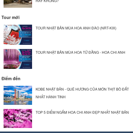
HAY KHÔNG?
Tour mới
TOUR NHẬT BẢN MÙA HOA ANH ĐÀO (NRT-KIX)
TOUR NHẬT BẢN MÙA HOA TỬ ĐẰNG - HOA CHI ANH
Điểm đến
KOBE NHẬT BẢN - QUÊ HƯƠNG CỦA MÓN THỊT BÒ ĐẮT
NHẤT HÀNH TINH
TOP 5 ĐIỂM NGẮM HOA CHI ANH ĐẸP NHẤT NHẬT BẢN