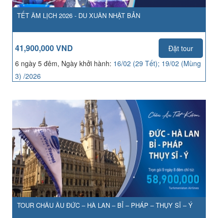
TẾT ÂM LỊCH 2026 - DU XUÂN NHẬT BẢN
41,900,000 VND
Đặt tour
6 ngày 5 đêm, Ngày khởi hành:
16/02 (29 Tết); 19/02 (Mùng
3) /2026
TOUR CHÂU ÂU ĐỨC – HÀ LAN – BỈ – PHÁP – THỤY SĨ – Ý