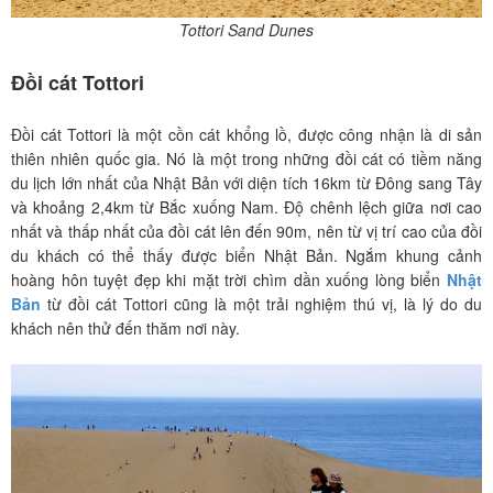
Tottori Sand Dunes
Đồi cát Tottori
Đồi cát Tottori là một cồn cát khổng lồ, được công nhận là di sản
thiên nhiên quốc gia. Nó là một trong những đồi cát có tiềm năng
du lịch lớn nhất của Nhật Bản với diện tích 16km từ Đông sang Tây
và khoảng 2,4km từ Bắc xuống Nam. Độ chênh lệch giữa nơi cao
nhất và thấp nhất của đồi cát lên đến 90m, nên từ vị trí cao của đồi
du khách có thể thấy được biển Nhật Bản. Ngắm khung cảnh
hoàng hôn tuyệt đẹp khi mặt trời chìm dần xuống lòng biển
Nhật
Bản
từ đồi cát Tottori cũng là một trải nghiệm thú vị, là lý do du
khách nên thử đến thăm nơi này.