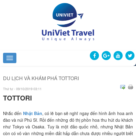
DU LỊCH VÀ KHÁM PHÁ TOTTORI
Thứ tư - 09/10/2019 03:11
TOTTORI
Nhắc đến
Nhật Bản
, có lẽ bạn sẽ nghĩ ngay đến hình ảnh hoa anh
đào và núi Phú Sĩ. Rồi đến những đô thị phồn hoa thu hút du khách
như Tokyo và Osaka. Tuy là một đảo quốc nhỏ, nhưng Nhật Bản
còn có vô vàn những miền đất hấp dẫn chưa được nhiều người biết