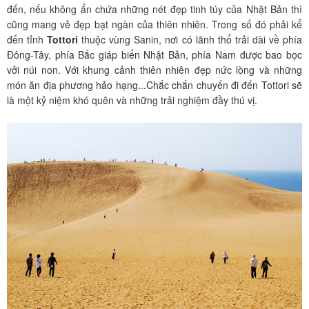
đến, nếu không ẩn chứa những nét đẹp tinh túy của Nhật Bản thì
cũng mang vẻ đẹp bạt ngàn của thiên nhiên. Trong số đó phải kể
đến tỉnh
Tottori
thuộc vùng Sanin, nơi có lãnh thổ trải dài về phía
Đông-Tây, phía Bắc giáp biển Nhật Bản, phía Nam được bao bọc
vởi núi non. Với khung cảnh thiên nhiên đẹp nức lòng và những
món ăn địa phương hảo hạng...Chắc chắn chuyến đi đến Tottori sẽ
là một kỷ niệm khó quên và những trải nghiệm đầy thú vị.