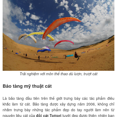
Trải nghiệm với môn thể thao dù lượn, trượt cát
Bảo tàng mỹ thuật cát
Là bảo tàng đầu tiên trên thế giới trưng bày các tác phẩm điêu
khắc làm từ cát. Bảo tàng được xây dựng năm 2006, không chỉ
nhằm trưng bày những tác phẩm đẹp do tay người làm nên từ
nguyên liệu cát của
đồi cát Tottori
tuyệt đẹp được thiên nhiên ban