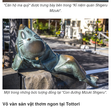
"Căn hộ ma quỷ" được trưng bày bên trong "Kỉ niệm quán Shigeru
Mizuki".
Một trong những bức tượng đồng tại "Con đường Mizuki Shigeru".
Vô vàn sản vật thơm ngon tại Tottori