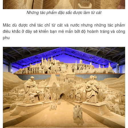
Những tác phẩm đặc sắc được làm từ cát
Măc dù được chế tác chỉ từ cát và nước nhưng những tác phẩm
điêu khắc ở đây sẽ khiến bạn mê mẩn bởi độ hoành tráng và công
phu