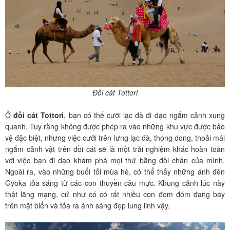
Đồi cát Tottori
Ở
đồi cát Tottori
, bạn có thể cưỡi lạc đà đi dạo ngắm cảnh xung
quanh. Tuy rằng không được phép ra vào những khu vực được bảo
vệ đặc biệt, nhưng việc cưỡi trên lưng lạc đà, thong dong, thoải mái
ngắm cảnh vật trên đồi cát sẽ là một trải nghiệm khác hoàn toàn
với việc bạn đi dạo khám phá mọi thứ bằng đôi chân của mình.
Ngoài ra, vào những buổi tối mùa hè, có thể thấy những ánh đèn
Gyoka tỏa sáng từ các con thuyền câu mực. Khung cảnh lúc này
thật lãng mạng, cứ như có có rất nhiều con đom đóm đang bay
trên mặt biển và tỏa ra ánh sáng đẹp lung linh vậy.