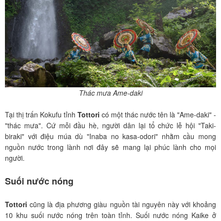
Thác mưa Ame-daki
Tại thị trấn Kokufu tỉnh
Tottori
có một thác nước tên là "Ame-daki" -
"thác mưa". Cứ mỗi đầu hè, người dân lại tổ chức lễ hội "Taki-
biraki" với điệu múa dù "Inaba no kasa-odori" nhằm cầu mong
nguồn nước trong lành nơi đây sẽ mang lại phúc lành cho mọi
người.
Suối nước nóng
Tottori
cũng là địa phương giàu nguồn tài nguyên này với khoảng
10 khu suối nước nóng trên toàn tỉnh. Suối nước nóng Kaike ở