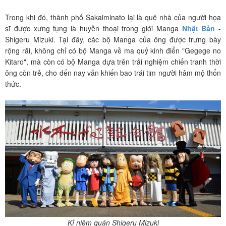
Trong khi đó, thành phố Sakaiminato lại là quê nhà của người họa
sĩ được xưng tụng là huyền thoại trong giới Manga
Nhật Bản
-
Shigeru Mizuki. Tại đây, các bộ Manga của ông được trưng bày
rộng rãi, không chỉ có bộ Manga về ma quỷ kinh điển "Gegege no
Kitaro", mà còn có bộ Manga dựa trên trải nghiệm chiến tranh thời
ông còn trẻ, cho đến nay vẫn khiến bao trái tim người hâm mộ thổn
thức.
Kỉ niệm quán Shigeru Mizuki