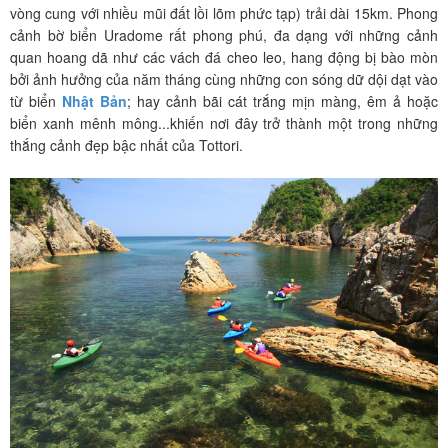
vòng cung với nhiều mũi đất lồi lõm phức tạp) trải dài 15km. Phong
cảnh bờ biển Uradome rất phong phú, đa dạng với những cảnh
quan hoang dã như các vách đá cheo leo, hang động bị bào mòn
bởi ảnh hưởng của năm tháng cùng những con sóng dữ dội dạt vào
từ biển
Nhật Bản
; hay cảnh bãi cát trắng mịn màng, êm ả hoặc
biển xanh mênh mông...khiến nơi đây trở thành một trong những
thắng cảnh đẹp bậc nhất của Tottori.