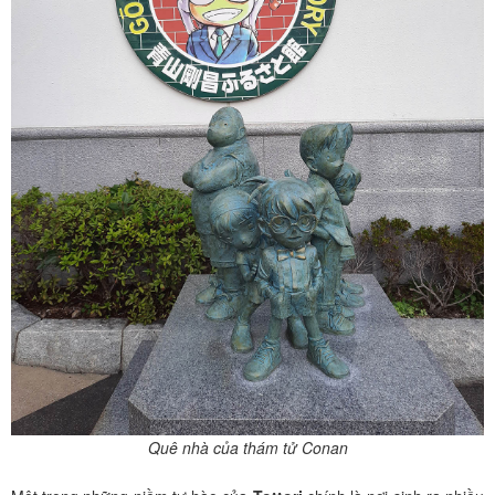
Quê nhà của thám tử Conan