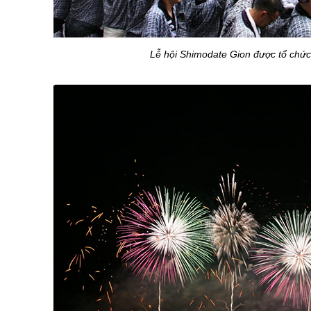
Lễ hội Shimodate Gion được tổ chức vào 