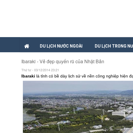
DU LỊCH NƯỚC NGOÀI
DU LỊCH TRONG N
Ibaraki - Vẻ đẹp quyến rũ của Nhật Bản
Thứ tư - 03/12/2014 23:21
Ibaraki
là tỉnh có bề dày lịch sử về nền công nghiệp hiện đạ