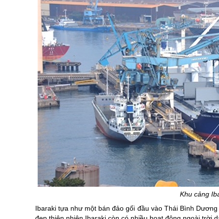
Khu cảng Ibar
Ibaraki tựa như một bán đảo gối đầu vào Thái Bình Dương v
đẹp thiên nhiên Ibaraki còn có nhiều hoạt động ngoài trời 