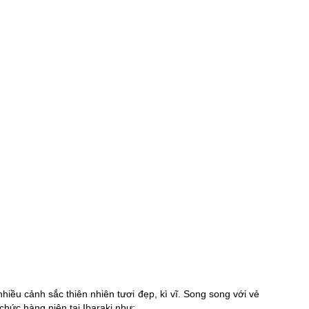
nhiều cảnh sắc thiên nhiên tươi đẹp, kì vĩ. Song song với vẻ
chức hàng niên tại Ibaraki như: