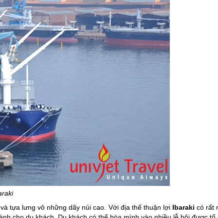
aki
à tựa lưng vô những dãy núi cao. Với địa thế thuận lợi
Ibaraki
có rất 
dành cho du khách. Du khách có thể hòa mình vào nhiều lễ hội được tổ 