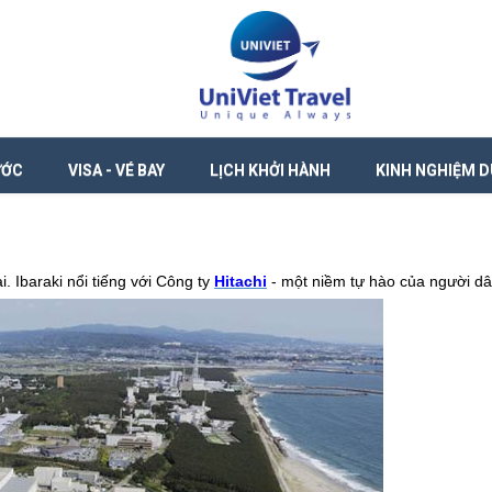
ƯỚC
VISA - VÉ BAY
LỊCH KHỞI HÀNH
KINH NGHIỆM D
i. Ibaraki nổi tiếng với Công ty
Hitachi
- một niềm tự hào của người dâ