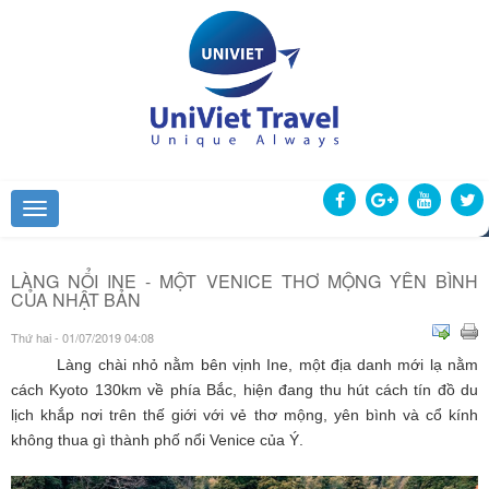
LÀNG NỔI INE - MỘT VENICE THƠ MỘNG YÊN BÌNH
CỦA NHẬT BẢN
Thứ hai - 01/07/2019 04:08
Làng chài nhỏ nằm bên vịnh Ine, một địa danh mới lạ nằm
cách Kyoto 130km về phía Bắc, hiện đang thu hút cách tín đồ du
lịch khắp nơi trên thế giới với vẻ thơ mộng, yên bình và cổ kính
không thua gì thành phố nổi Venice của Ý.