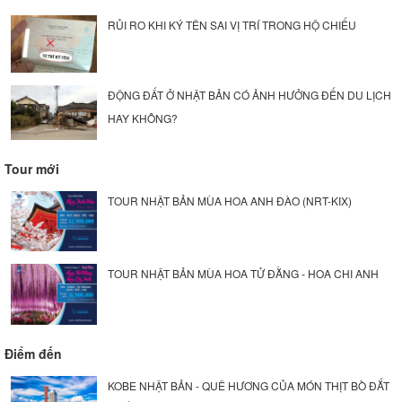
RỦI RO KHI KÝ TÊN SAI VỊ TRÍ TRONG HỘ CHIẾU
ĐỘNG ĐẤT Ở NHẬT BẢN CÓ ẢNH HƯỞNG ĐẾN DU LỊCH
HAY KHÔNG?
Tour mới
TOUR NHẬT BẢN MÙA HOA ANH ĐÀO (NRT-KIX)
TOUR NHẬT BẢN MÙA HOA TỬ ĐẰNG - HOA CHI ANH
Điểm đến
KOBE NHẬT BẢN - QUÊ HƯƠNG CỦA MÓN THỊT BÒ ĐẮT