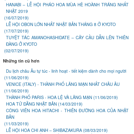
HANABI – LỄ HỘI PHÁO HOA MÙA HÈ HOÀNH TRÁNG NHẤT
NHẬT 2019
(16/07/2019)
LỄ HỘI OBON LỚN NHẤT NHẬT BẢN THÁNG 8 Ở KYOTO
(17/07/2019)
TUYỆT TÁC AMANOHASHIDATE – CÂY CẦU DẪN LÊN THIÊN
ĐÀNG Ở KYOTO
(02/07/2019)
Những tin cũ hơn
Du lịch châu Âu tự túc - linh hoạt - tiết kiệm dành cho mọi người
(11/06/2019)
VENICE (ITALY) - THÀNH PHỐ LÃNG MẠN NHẤT CHÂU ÂU
(11/06/2019)
THÀNH PHỐ PARIS - HOA LỆ VÀ LÃNG MẠN
(11/06/2019)
HOA TỬ ĐẰNG NHẬT BẢN
(14/03/2019)
CÔNG VIÊN HOA HITACHI - THIÊN ĐƯỜNG HOA CỦA NHẬT
BẢN
(11/03/2019)
LỄ HỘI HOA CHI ANH – SHIBAZAKURA
(08/03/2019)