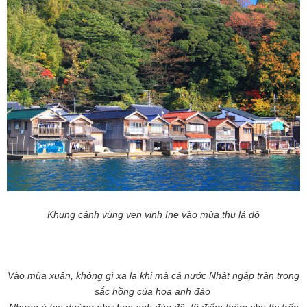
Khung cảnh vùng ven vịnh Ine vào mùa thu lá đỏ
Vào mùa xuân, k
hông gì xa lạ khi mà cả nước Nhật ngập tràn trong
sắc hồng của hoa anh đào
Nhưng ở Ine dường như hoa anh đào đã tô điểm thêm cho thị trấn