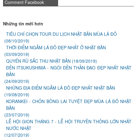
Comment Facebook
Những tin mới hơn
TIÊU CHÍ CHỌN TOUR DU LỊCH NHẬT BẢN MÙA LÁ ĐỎ
(08/10/2019)
THỜI ĐIỂM NGẮM LÁ ĐỎ ĐẸP NHẤT Ở NHẬT BẢN
(03/09/2019)
QUYẾN RŨ SẮC THU NHẬT BẢN
(18/09/2019)
ĐỀN ITSUKUSHIMA - NGÔI ĐỀN THẦN ĐẠO ĐẸP NHẤT NHẬT
BẢN
(24/09/2019)
NHỮNG ĐỊA ĐIỂM NGẮM LÁ ĐỎ ĐẸP NHẤT NHẬT BẢN
(19/08/2019)
KORANKEI - CHỐN BỒNG LAI TUYỆT ĐẸP MÙA LÁ ĐỎ NHẬT
BẢN
(23/07/2019)
LỄ HỘI GION THÁNG 7 - LỄ HỘI TRUYỀN THỐNG LỚN NHẤT
NƯỚC NHẬT
(12/07/2019)