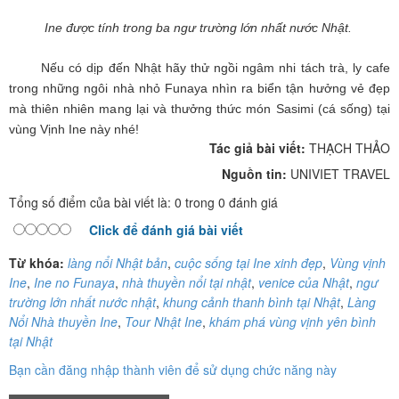
Ine được tính trong ba ngư trường lớn nhất nước Nhật.
Nếu có dịp đến Nhật hãy thử ngồi ngâm nhi tách trà, ly cafe
trong những ngôi nhà nhỏ Funaya nhìn ra biển tận hưởng vẻ đẹp
mà thiên nhiên mang lại và thưởng thức món Sasimi (cá sống) tại
vùng Vịnh Ine này nhé!
Tác giả bài viết:
THẠCH THẢO
Nguồn tin:
UNIVIET TRAVEL
Tổng số điểm của bài viết là: 0 trong 0 đánh giá
Click để đánh giá bài viết
Từ khóa:
làng nổi Nhật bản
,
cuộc sống tại Ine xinh đẹp
,
Vùng vịnh
Ine
,
Ine no Funaya
,
nhà thuyền nổi tại nhật
,
venice của Nhật
,
ngư
trường lớn nhất nước nhật
,
khung cảnh thanh bình tại Nhật
,
Làng
Nổi Nhà thuyền Ine
,
Tour Nhật Ine
,
khám phá vùng vịnh yên bình
tại Nhật
Bạn cần đăng nhập thành viên để sử dụng chức năng này