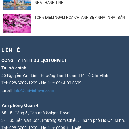
NHẤT HÀNH TINH
TOP 5 ĐIỂM NGẮM HOA CHI ANH ĐẸP NHẤT NHẬT BẢN
LIÊN HỆ
CÔNG TY TNHH DU LỊCH UNIVIET
Trụ sở chính
55 Nguyễn Văn Linh, Phường Tân Thuận, TP. Hồ Chí Minh.
Tel: 028-6262-1269 - Hotline: 0944.09.6699
Email:
info@univietravel.com
Văn phòng Quận 4
A5-15, Tầng 5, Tòa nhà Saigon Royal,
34 - 35 Bến Vân Đồn, Phường Xóm Chiếu, Thành phố Hồ Chí Minh.
Tel: 028-6262-1269 - Hotline: 0909.111.445