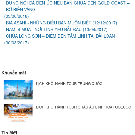
ĐỪNG NÓI ĐÃ ĐẾN ÚC NẾU BẠN CHƯA ĐẾN GOLD COAST –
BỜ BIỂN VÀNG
(03/06/2018)
BIA ASAHI - NHỮNG ĐIỀU BẠN MUỐN BIẾT
(12/12/2017)
NAMI 4 MÙA - NƠI TÌNH YÊU BẮT ĐẦU
(13/04/2017)
CHÙA LONG SƠN – ĐIỂM ĐẾN TÂM LINH TẠI ĐÀI LOAN
(30/03/2017)
Khuyến mãi
LỊCH KHỞI HÀNH TOUR TRUNG QUỐC
LỊCH KHỞI HÀNH TOUR CHÂU ÂU LINH HOẠT GOEUGO
Tin Mới